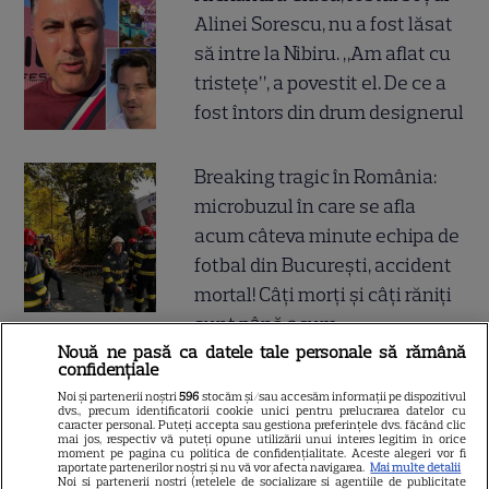
Alinei Sorescu, nu a fost lăsat
să intre la Nibiru. „Am aflat cu
tristețe”, a povestit el. De ce a
fost întors din drum designerul
Breaking tragic în România:
microbuzul în care se afla
acum câteva minute echipa de
fotbal din București, accident
mortal! Câți morți și câți răniți
sunt până acum
Nouă ne pasă ca datele tale personale să rămână
confidențiale
Noi și partenerii noștri
596
stocăm și/sau accesăm informații pe dispozitivul
dvs., precum identificatorii cookie unici pentru prelucrarea datelor cu
SERIALE
caracter personal. Puteți accepta sau gestiona preferințele dvs. făcând clic
mai jos, respectiv vă puteți opune utilizării unui interes legitim în orice
moment pe pagina cu politica de confidențialitate. Aceste alegeri vor fi
raportate partenerilor noștri și nu vă vor afecta navigarea.
Mai multe detalii
Noi si partenerii nostri (retelele de socializare si agentiile de publicitate