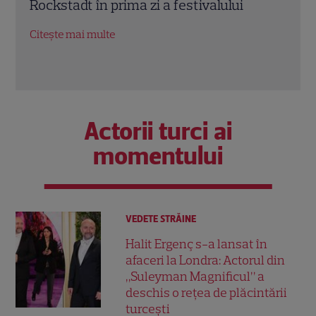
poveste despre iubiri imposibile și
mai 
adevăruri ascunse peste generații
meta
Citește mai multe
Citeș
Actorii turci ai
momentului
VEDETE STRĂINE
Halit Ergenç s-a lansat în
afaceri la Londra: Actorul din
„Suleyman Magnificul” a
deschis o rețea de plăcintării
turcești