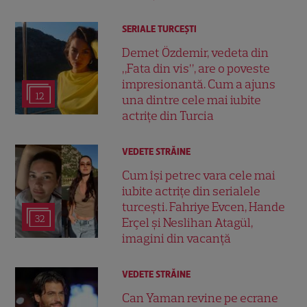
SERIALE TURCEŞTI
Demet Özdemir, vedeta din
„Fata din vis”, are o poveste
impresionantă. Cum a ajuns
12
una dintre cele mai iubite
actrițe din Turcia
VEDETE STRĂINE
Cum își petrec vara cele mai
iubite actrițe din serialele
turcești. Fahriye Evcen, Hande
32
Erçel și Neslihan Atagül,
imagini din vacanță
VEDETE STRĂINE
Can Yaman revine pe ecrane