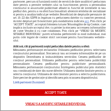
partenere, precum si furnizorii nostri de servicii de date analitice) prelucram
date pentru a permite website-ului sa functioneze, pentru a personaliza
continutul si anunturile publicitare afisate in functie de interesele si/sau
profilul dvs., pentru a va oferi functionalitati aferente retelelor de socializare
si pentru a analiza traficul pe website. Beneficiati de drepturile prevazute de
art. 15-22 din GDPR in legatura cu prelucrarea datelor cu caracter personal.
Aceste drepturi pot fi exercitate prin modalitatea indicata
aici
. Prin click pe
“ACCEPT TOATE”, acceptati folosirea tuturor Tehnologiilor de tip Cookie, care
implica inclusiv acceptul dvs. cu privire la stocarea/accesarea informatiilor
de catre Vendor-ii cu care colaboram. Prin click pe “VREAU SA MODIFIC
SETARILE INDIVIDUAL” puteti schimba preferintele in mod individual, mai
putin cele legate de cookie strict necesare pentru functionarea website-
ului.
Atât noi, cât și partenerii noștri prelucrăm datele pentru a oferi:
Măsurarea performanței reclamelor. Utilizarea profilurilor pentru selectarea
conținutului personalizat. Stocarea și/sau accesarea informațiilor de pe un
dispozitiv. Dezvoltarea și îmbunătățirea serviciilor. Crearea profilurilor de
conținut personalizat. Utilizarea profilurilor pentru selectarea publicității
personalizate. Crearea profilurilor pentru publicitate personalizată.
Măsurarea performanței conținutului. Înțelegerea publicului prin statistici
sau combinații de date din surse diferite. Utilizarea datelor limitate pentru a
selecta conținutul. Utilizarea de date limitate pentru a selecta publicitatea.
Date precise de geolocație și identificarea prin scanarea dispozitivului.
Listă parteneri (furnizori)
ACCEPT TOATE
VREAU SA MODIFIC SETARILE INDIVIDUAL