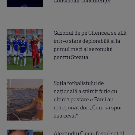
Consiliului Concurenței
Gazonul de pe Ghencea se află
într-o stare deplorabilă și la
primul meci al sezonului
pentru Steaua
Soția fotbalistului de
națională a stârnit furie cu
ultima postare » Fanii au
reacționat dur: „Cum să spui
așa ceva?”
Alexandru Ciucu, fostul soț al