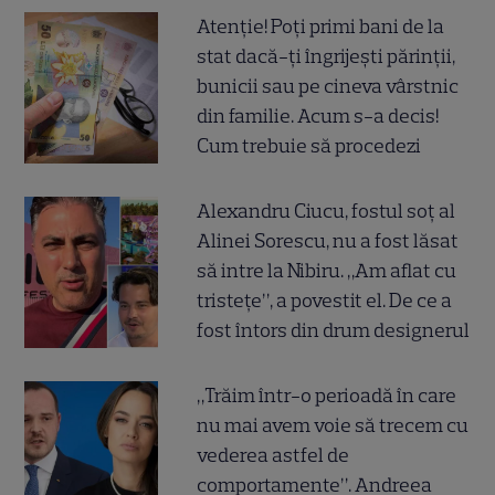
Atenție! Poți primi bani de la
stat dacă-ți îngrijești părinții,
bunicii sau pe cineva vârstnic
din familie. Acum s-a decis!
Cum trebuie să procedezi
Alexandru Ciucu, fostul soț al
Alinei Sorescu, nu a fost lăsat
să intre la Nibiru. „Am aflat cu
tristețe”, a povestit el. De ce a
fost întors din drum designerul
„Trăim într-o perioadă în care
nu mai avem voie să trecem cu
vederea astfel de
comportamente”. Andreea