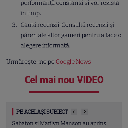
performanță constantă și vor rezista
în timp.
Caută recenzii: Consultă recenzii și
păreri ale altor gameri pentru a face o
alegere informată.
Urmărește-ne pe
Google News
Cel mai nou VIDEO
PE ACELAȘI SUBIECT
s
De ce să citești “Soți și amanți”? O
Oțelu