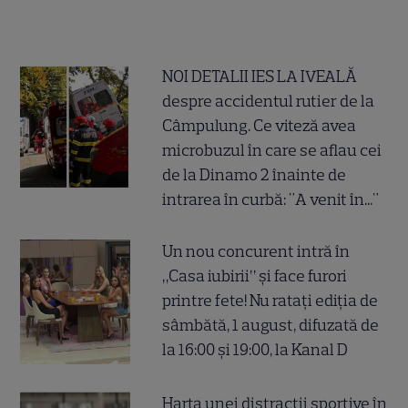
NOI DETALII IES LA IVEALĂ
despre accidentul rutier de la
Câmpulung. Ce viteză avea
microbuzul în care se aflau cei
de la Dinamo 2 înainte de
intrarea în curbă: "A venit în..."
Un nou concurent intră în
„Casa iubirii” și face furori
printre fete! Nu ratați ediția de
sâmbătă, 1 august, difuzată de
la 16:00 și 19:00, la Kanal D
Harta unei distracții sportive în