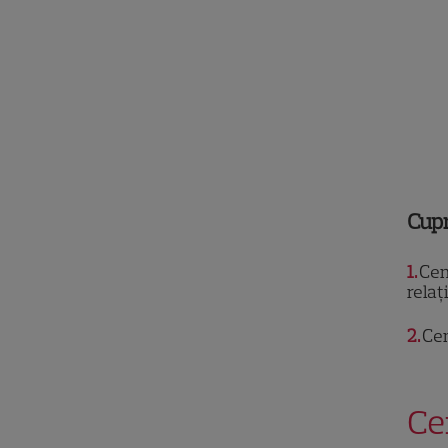
Cup
1
Cem
relaț
2
Cem
Ce