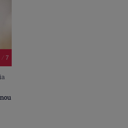
 / 7
ia
 nou