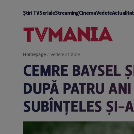
Știri TV
Seriale
Streaming
Cinema
Vedete
Actualita
Homepage
/
Vedete străine
CEMRE BAYSEL Ș
DUPĂ PATRU ANI 
SUBÎNȚELES ȘI-