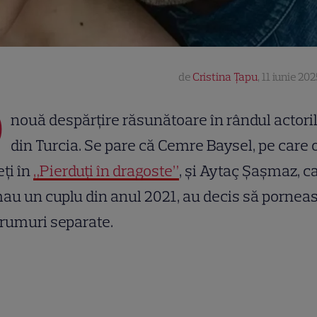
de
Cristina Țapu
,
11 iunie 202
O
nouă despărțire răsunătoare în rândul actori
din Turcia. Se pare că Cemre Baysel, pe care 
ți în
„Pierduți în dragoste”
, și Aytaç Şaşmaz, c
au un cuplu din anul 2021, au decis să pornea
rumuri separate.