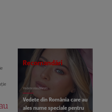
Recomandări
de
ație
Vedete româneşti
Vedete din România care au
-au
ales nume speciale pentru