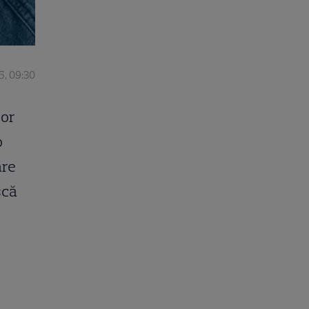
5, 09:30
lor
o
are
scă