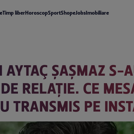
te
Timp liber
Horoscop
Sport
Shop
eJobs
Imobiliare
I AYTAÇ ŞAŞMAZ S-A
DE RELAȚIE. CE MES
AU TRANSMIS PE IN