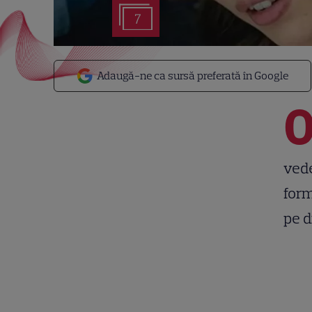
7
Adaugă-ne ca sursă preferată în Google
vede
form
pe d