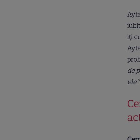
Ayta
iubi
îți 
Ayta
prob
de p
ele”
Ce
ac
Cemr