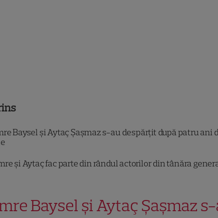
rins
re Baysel și Aytaç Şaşmaz s-au despărțit după patru ani 
ie
re și Aytaç fac parte din rândul actorilor din tânăra gener
mre Baysel și Aytaç Şaşmaz s