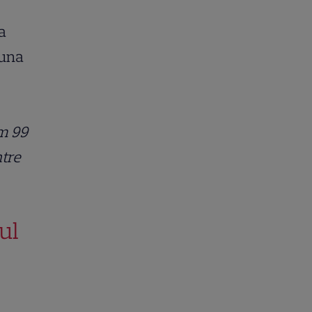
a
luna
m 99
ntre
ul