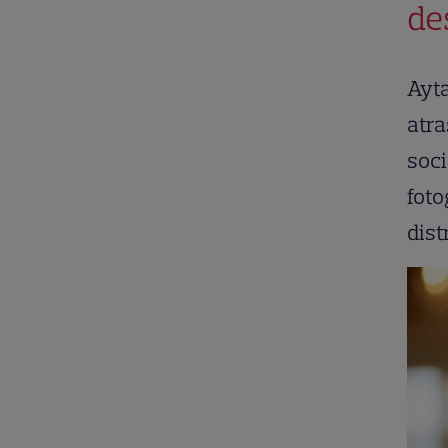
de
Ayta
atra
soci
foto
dist