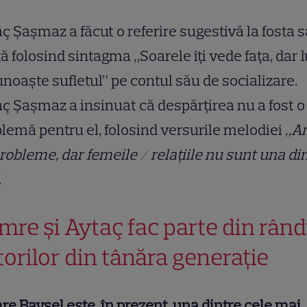
ç Şaşmaz a făcut o referire sugestivă la fosta s
tă folosind sintagma „Soarele îți vede fața, dar 
cunoaște sufletul” pe contul său de socializare.
ç Şaşmaz a insinuat că despărțirea nu a fost o
lemă pentru el, folosind versurile melodiei
„A
robleme, dar femeile / relațiile nu sunt una di
.
mre și Aytaç fac parte din rând
torilor din tânăra generație
e Baysel este, în prezent, una dintre cele mai