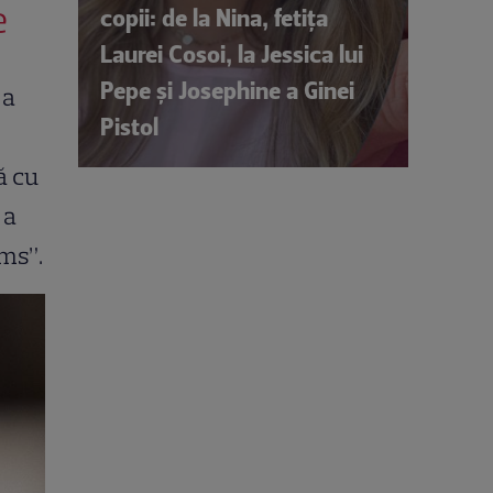
e
copii: de la Nina, fetița
Laurei Cosoi, la Jessica lui
Pepe și Josephine a Ginei
, a
Pistol
ă cu
 a
ems”.