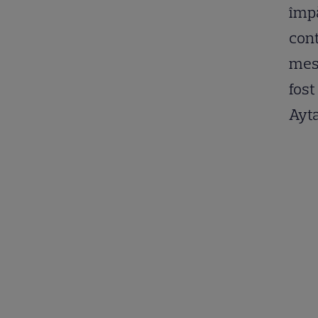
împă
cont
mesa
fost
Ayt