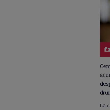
Cemr
acum
desp
drum
La c