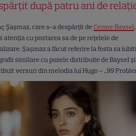
spărțit după patru ani de relați
ç Şaşmaz, care s-a despărțit de
Cemre Baysel
s atenția cu postarea sa de pe rețelele de
alizare. Șaşmaz a făcut referire la fosta sa iubit
grafii similare cu pozele distribuite de Baysel și
ribuit versuri din melodia lui Hugo – „99 Probl