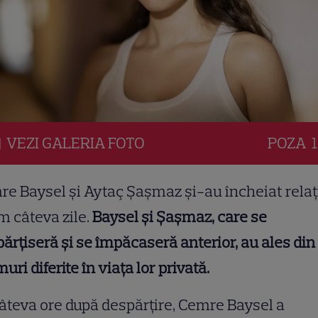
VEZI
GALERIA
FOTO
POZA
1
e Baysel și Aytaç Şaşmaz și-au încheiat relaț
 câteva zile.
Baysel și Şaşmaz, care se
ărțiseră și se împăcaseră anterior, au ales din
uri diferite în viața lor privată.
âteva ore după despărțire, Cemre Baysel a