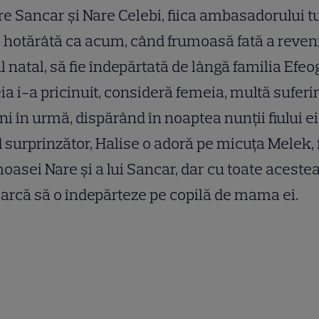
re Sancar și Nare Celebi, fiica ambasadorului tu
 hotărâtă ca acum, când frumoasă fată a reveni
l natal, să fie îndepărtată de lângă familia Efeo
ia i-a pricinuit, consideră femeia, multă suferi
ni în urmă, dispărând în noaptea nunții fiului ei.
surprinzător, Halise o adoră pe micuța Melek, f
oasei Nare și a lui Sancar, dar cu toate aceste
arcă să o îndepărteze pe copilă de mama ei.