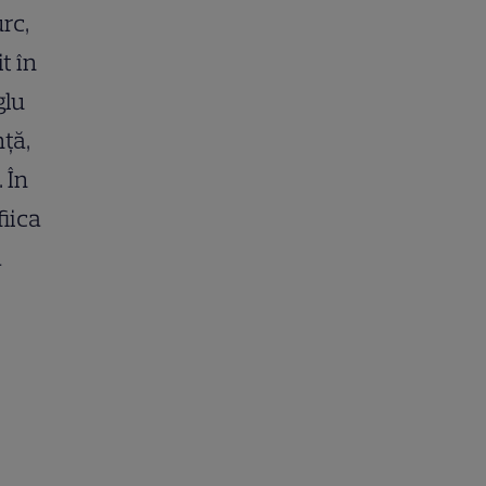
rc,
t în
glu
nță,
 În
iica
a