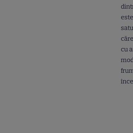
dint
este
satu
căre
cu a
mod 
frum
înce