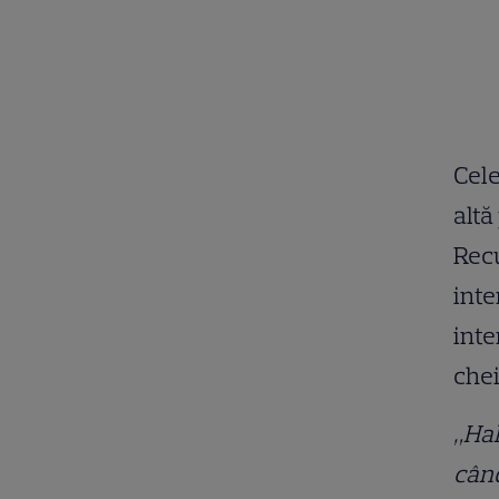
Cele
altă
Recu
inte
inte
chei
„Hal
când