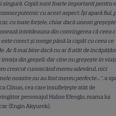
i singură. Copiii sunt foarte importanti pentru e
ezonez puternic cu acest aspect. Își apară fiul, 
ar, cu toate forțele, chiar dacă uneori greșește
onează întotdeauna din convingerea că ceea c
 este corect și merge până la capăt cu ceea ce
e. Ar fi mai bine dacă nu ar fi atât de încăpățâ
r învața din greșeli; dar cine nu greșește în viaț
am crescut cunoscând mereu adevărul, nici
ele noastre nu au fost mereu perfecte…”
, a s
a Cilsun, cea care însuflețește atât de
ingător personajul Halise Efeoglu, mama lui
car (Engin Akyurek).