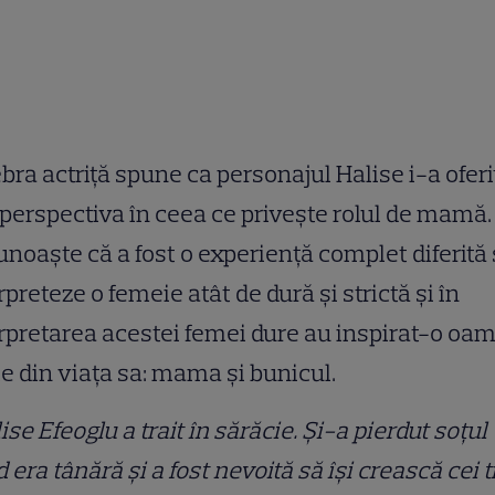
bra actriță spune ca personajul Halise i-a oferi
 perspectiva în ceea ce privește rolul de mamă.
noaște că a fost o experiență complet diferită
rpreteze o femeie atât de dură și strictă și în
rpretarea acestei femei dure au inspirat-o oa
e din viața sa: mama și bunicul.
ise Efeoglu a trait în sărăcie. Și-a pierdut soțul
 era tânără și a fost nevoită să își crească cei t