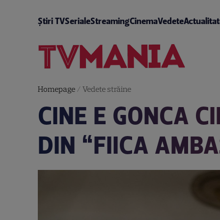
Știri TV
Seriale
Streaming
Cinema
Vedete
Actualita
Homepage
/
Vedete străine
CINE E GONCA C
DIN “FIICA AMB