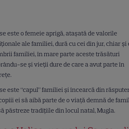
se este o femeie aprigă, atașată de valorile
iționale ale familiei, dură cu cei din jur, chiar și
rii familiei, în mare parte aceste trăsături
rându-se și vieții dure de care a avut parte în
rețe.
se este “capul” familiei și încearcă din răsputer
 copiii ei să aibă parte de o viață demnă de fami
 să păstreze tradițiile din locul natal, Mugla.