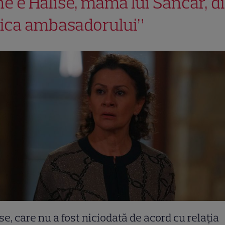
ne e Halise, mama lui Sancar, d
iica ambasadorului”
se, care nu a fost niciodată de acord cu relația