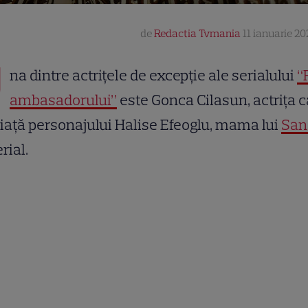
de
Redactia Tvmania
11 ianuarie 20
U
na dintre actrițele de excepție ale serialului
“
ambasadorului”
este Gonca Cilasun, actrița 
iață personajului Halise Efeoglu, mama lui
San
rial.