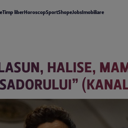
te
Timp liber
Horoscop
Sport
Shop
eJobs
Imobiliare
ILASUN, HALISE, MA
ASADORULUI” (KANAL