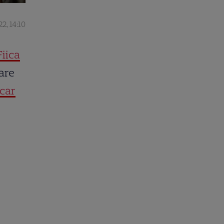
22, 14:10
Fiica
care
car