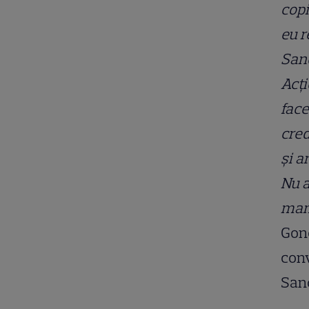
copi
eu r
Sanc
Acți
face
cred
și a
Nu 
mam
Gonc
conv
San