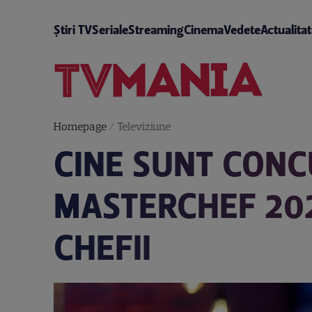
Știri TV
Seriale
Streaming
Cinema
Vedete
Actualita
Homepage
/
Televiziune
CINE SUNT CONCU
MASTERCHEF 202
CHEFII