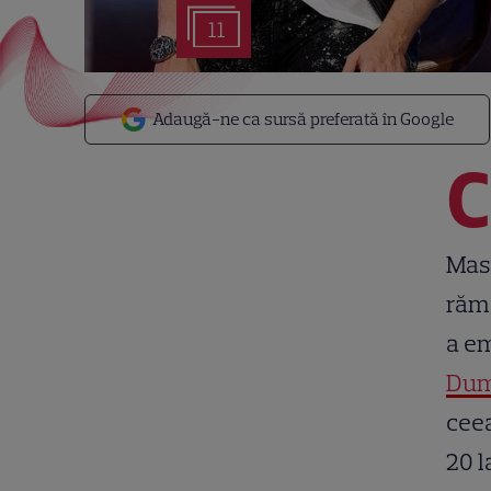
11
Adaugă-ne ca sursă preferată în Google
C
Mast
răma
a em
Dum
ceea
20 l