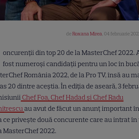
de
Roxana Mirea
,
04 februarie 202
oncurenții din top 20 de la MasterChef 2022. 
fost numeroși candidații pentru un loc în buc
erChef România 2022, de la Pro TV, însă au m
s 20 dintre aceștia. În ediția de aseară, 3 febru
isiunii
Chef Foa, Chef Hadad și Chef Radu
itrescu
au avut de făcut un anunț important î
 ce privește două concurente care au intrat în
a MasterChef 2022.