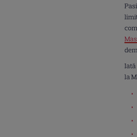
Pasi
limi
comp
Mas
demo
Iată
la M