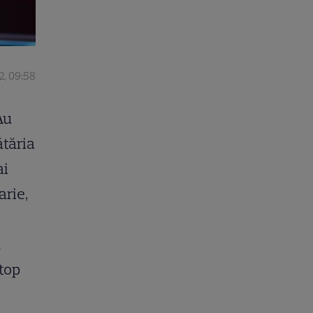
2, 09:58
Au
ătăria
ai
arie,
n
 top