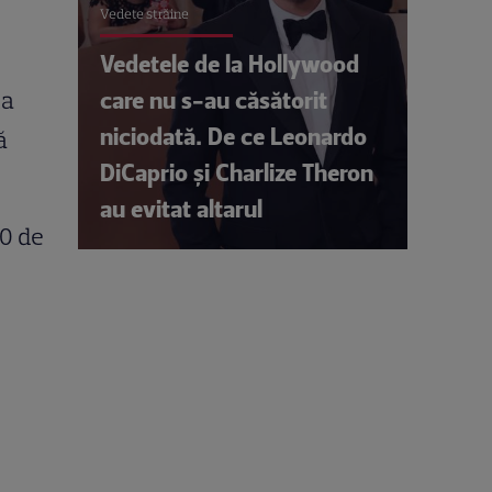
Vedete străine
Vedetele de la Hollywood
care nu s-au căsătorit
ia
niciodată. De ce Leonardo
ă
DiCaprio și Charlize Theron
au evitat altarul
20 de