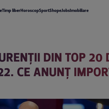
te
Timp liber
Horoscop
Sport
Shop
eJobs
Imobiliare
RENȚII DIN TOP 20 
2. CE ANUNȚ IMPOR