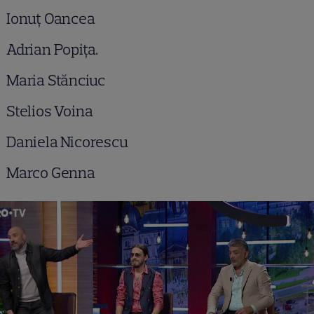
Ionuț Oancea
Adrian Popița.
Maria Stănciuc
Stelios Voina
Daniela Nicorescu
Marco Genna