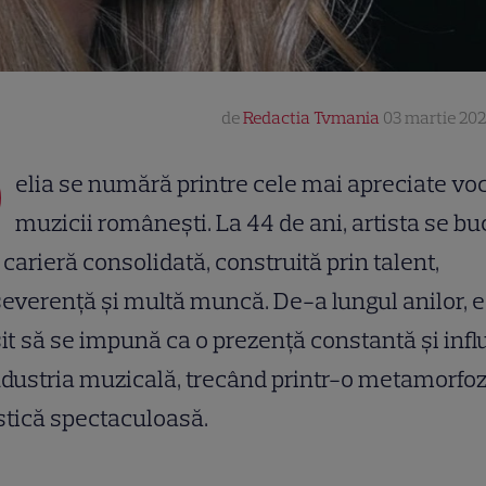
de
Redactia Tvmania
03 martie 202
D
elia se numără printre cele mai apreciate voc
muzicii românești. La 44 de ani, artista se b
 carieră consolidată, construită prin talent,
everență și multă muncă. De-a lungul anilor, e
it să se impună ca o prezență constantă și inf
ndustria muzicală, trecând printr-o metamorfo
istică spectaculoasă.