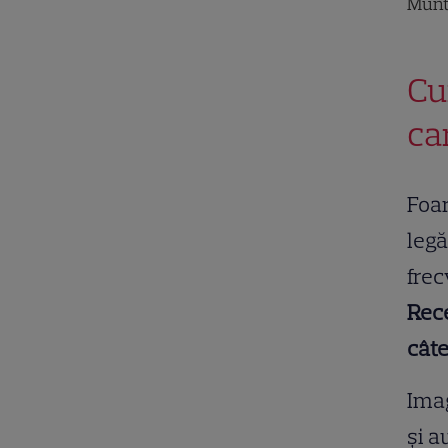
Mun
Cu
ca
Foar
legă
frec
Rece
câte
Imag
și a