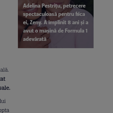
Adelina Pestrițu, petrecere
spectaculoasă pentru fiica
ei, Zeny. A împlinit 8 ani și a
avut o mașină de Formula 1
adevărată
ală.
tat
sale.
lui
dopta