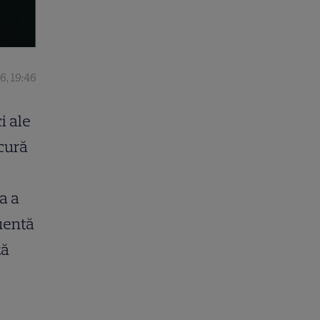
6, 19:46
i ale
ucură
a a
luentă
ză