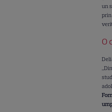
un s
prin
veri
O 
Deli
„Din
stud
adol
Form
umpl