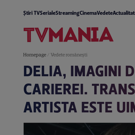
Știri TV
Seriale
Streaming
Cinema
Vedete
Actualita
Homepage
/
Vedete româneşti
DELIA, IMAGINI 
CARIEREI. TRAN
ARTISTA ESTE U