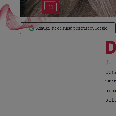
11
Adaugă-ne ca sursă preferată în Google
de o
pers
reuș
în i
stil