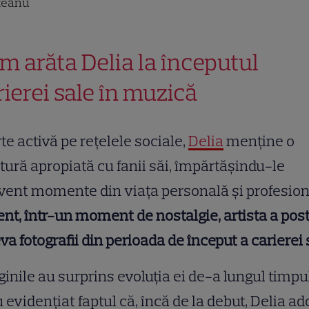
teanu
m arăta Delia la începutul
rierei sale în muzică
te activă pe rețelele sociale,
Delia
menține o
tură apropiată cu fanii săi, împărtășindu-le
vent momente din viața personală și profesion
nt, într-un moment de nostalgie, artista a pos
va fotografii din perioada de început a carierei 
inile au surprins evoluția ei de-a lungul timpu
u evidențiat faptul că, încă de la debut, Delia a