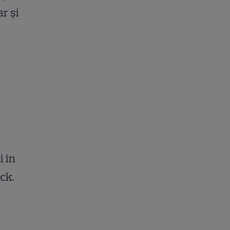
ar și
i în
ck.