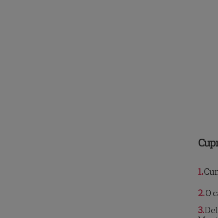
Cup
1
Cum 
2
O c
3
Del