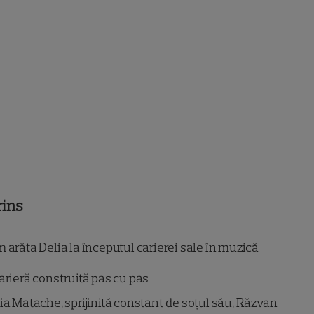
rins
arăta Delia la începutul carierei sale în muzică
arieră construită pas cu pas
ia Matache, sprijinită constant de soțul său, Răzvan