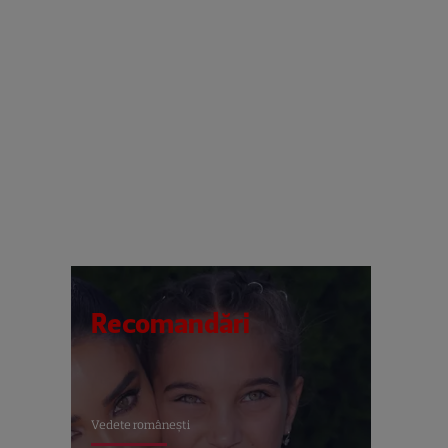
Recomandări
Vedete româneşti