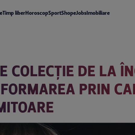
te
Timp liber
Horoscop
Sport
Shop
eJobs
Imobiliare
DE COLECȚIE DE LA 
SFORMAREA PRIN CA
IMITOARE