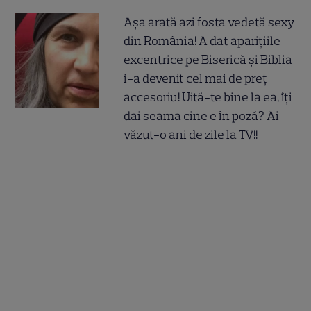
Așa arată azi fosta vedetă sexy
din România! A dat aparițiile
excentrice pe Biserică și Biblia
i-a devenit cel mai de preț
accesoriu! Uită-te bine la ea, îți
dai seama cine e în poză? Ai
văzut-o ani de zile la TV!!