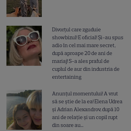
Divorțul care zguduie
showbizul! E oficial! Și-au spus
adio în cel mai mare secret,
după aproape 20 de ani de
mariaj! S-a ales praful de
cuplul de aur din industria de
entertaining
Anunțul momentului! A vrut
să se știe de la ea! Elena Udrea
și Adrian Alexandrov, după 10
ani de relație și un copil rupt
din soare au...