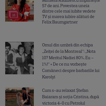
Mihaela Rădulescu împlinește
57 de ani. Povestea uneia
dintre cele mai iubite vedete
16
TV și marea iubire alături de
Felix Baumgartner
Omul din umbră din echipa
„Zeiței de la Montreal”: „Nota
10? Meritul Nadiei 80%. Eu –
1%!” + De ce nu vorbește
Comăneci despre barbariile lui
Karolyi
Cum s-au relaxat Ștefan
Baiaram și soția Cristina, după
victoria 4-0 cu Petrolul