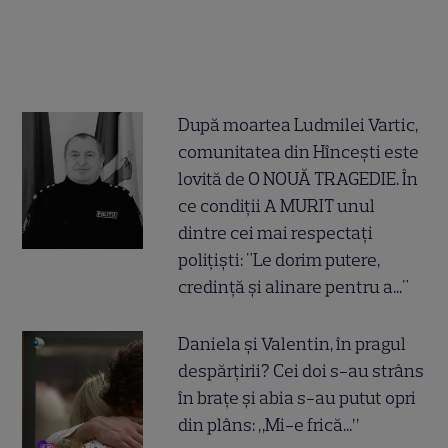
După moartea Ludmilei Vartic,
comunitatea din Hîncești este
lovită de O NOUĂ TRAGEDIE. În
ce condiții A MURIT unul
dintre cei mai respectați
polițiști: "Le dorim putere,
credință și alinare pentru a..."
Daniela și Valentin, în pragul
despărțirii? Cei doi s-au strâns
în brațe și abia s-au putut opri
din plâns: „Mi-e frică...”