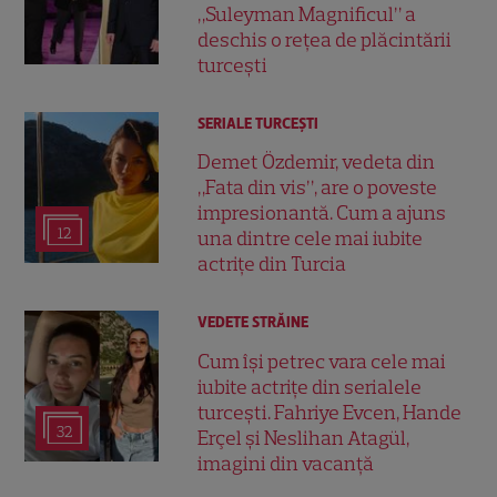
„Suleyman Magnificul” a
deschis o rețea de plăcintării
turcești
SERIALE TURCEŞTI
Demet Özdemir, vedeta din
„Fata din vis”, are o poveste
impresionantă. Cum a ajuns
12
una dintre cele mai iubite
actrițe din Turcia
VEDETE STRĂINE
Cum își petrec vara cele mai
iubite actrițe din serialele
turcești. Fahriye Evcen, Hande
32
Erçel și Neslihan Atagül,
imagini din vacanță