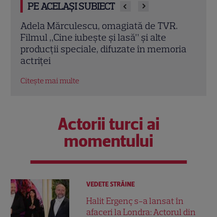
PE ACELAȘI SUBIECT
.
Natalie Musteață și Alexandre Singh,
Gala
invitați la Garantat 100% cu Cătălin
tran
ria
Ștefănescu. Când se difuzează ediția la
Citeș
TVR 1
Citește mai multe
Actorii turci ai
momentului
VEDETE STRĂINE
Halit Ergenç s-a lansat în
afaceri la Londra: Actorul din