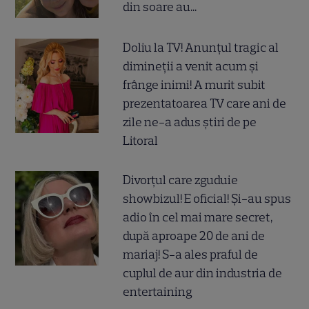
din soare au...
Doliu la TV! Anunțul tragic al
dimineții a venit acum și
frânge inimi! A murit subit
prezentatoarea TV care ani de
zile ne-a adus știri de pe
Litoral
Divorțul care zguduie
showbizul! E oficial! Și-au spus
adio în cel mai mare secret,
după aproape 20 de ani de
mariaj! S-a ales praful de
cuplul de aur din industria de
entertaining