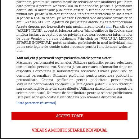
partenere, precum si furnizorii nostri de servicii de date analitice) prelucram
date pentru a permite website-ului sa functioneze, pentru a personaliza
continutul si anunturile publicitare afisate in functie de interesele si/sau
profilul dvs., pentru a va oferi functionalitati aferente retelelor de socializare
si pentru a analiza traficul pe website. Beneficiati de drepturile prevazute de
art. 15-22 din GDPR in legatura cu prelucrarea datelor cu caracter personal.
Aceste drepturi pot fi exercitate prin modalitatea indicata
aici
. Prin click pe
“ACCEPT TOATE”, acceptati folosirea tuturor Tehnologiilor de tip Cookie, care
implica inclusiv acceptul dvs. cu privire la stocarea/accesarea informatiilor
de catre Vendor-ii cu care colaboram. Prin click pe “VREAU SA MODIFIC
7
SETARILE INDIVIDUAL” puteti schimba preferintele in mod individual, mai
putin cele legate de cookie strict necesare pentru functionarea website-
ului.
RECOMANDĂRI
N
Atât noi, cât și partenerii noștri prelucrăm datele pentru a oferi:
Măsurarea performanței reclamelor. Utilizarea profilurilor pentru selectarea
conținutului personalizat. Stocarea și/sau accesarea informațiilor de pe un
Adela Popescu, într-un rol
dispozitiv. Dezvoltarea și îmbunătățirea serviciilor. Crearea profilurilor de
conținut personalizat. Utilizarea profilurilor pentru selectarea publicității
personalizate. Crearea profilurilor pentru publicitate personalizată.
neașteptat în „Fără Urmă”.
Măsurarea performanței conținutului. Înțelegerea publicului prin statistici
sau combinații de date din surse diferite. Utilizarea datelor limitate pentru a
Primele imagini din noul serial
selecta conținutul. Utilizarea de date limitate pentru a selecta publicitatea.
Date precise de geolocație și identificarea prin scanarea dispozitivului.
PRO TV și când începe
Listă parteneri (furnizori)
ACCEPT TOATE
VREAU SA MODIFIC SETARILE INDIVIDUAL