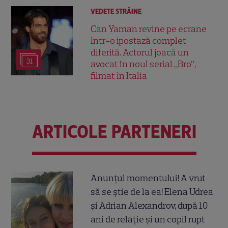
VEDETE STRĂINE
Can Yaman revine pe ecrane
într-o ipostază complet
diferită. Actorul joacă un
31
avocat în noul serial „Bro”,
filmat în Italia
ARTICOLE PARTENERI
Anunțul momentului! A vrut
să se știe de la ea! Elena Udrea
și Adrian Alexandrov, după 10
ani de relație și un copil rupt