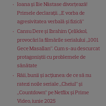
Ioana și Ilie Năstase divorțează!
Primele declarații. „E vorba de
agresivitatea verbală și fizică”
Cansu Dere și Ibrahim Çelikkol,
provocări la filmările serialului „1001
Gece Masalları”. Cum s-au descurcat
protagoniștii cu problemele de
sănătate
Răii, bunii și acțiunea: de ce să nu
ratezi noile seriale „Cheiul” și
„Countdown” pe Netflix și Prime
Video, iunie 2025