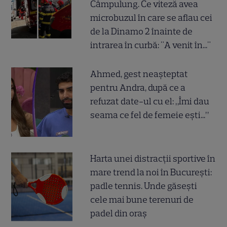
Câmpulung. Ce viteză avea
microbuzul în care se aflau cei
de la Dinamo 2 înainte de
intrarea în curbă: "A venit în..."
Ahmed, gest neașteptat
pentru Andra, după ce a
refuzat date-ul cu el: „Îmi dau
seama ce fel de femeie ești...”
Harta unei distracții sportive în
mare trend la noi în București:
padle tennis. Unde găsești
cele mai bune terenuri de
padel din oraș