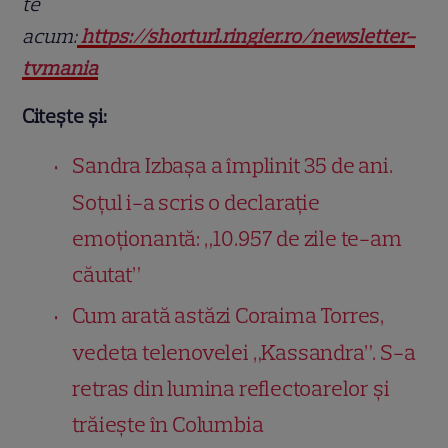
te
acum:
https://shorturl.ringier.ro/newsletter-
tvmania
Citește și:
Sandra Izbașa a împlinit 35 de ani.
Soțul i-a scris o declarație
emoționantă: „10.957 de zile te-am
căutat”
Cum arată astăzi Coraima Torres,
vedeta telenovelei „Kassandra”. S-a
retras din lumina reflectoarelor și
trăiește în Columbia