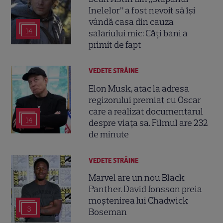
Inelelor” a fost nevoit să își
vândă casa din cauza
14
salariului mic: Câți bani a
primit de fapt
VEDETE STRĂINE
Elon Musk, atac la adresa
regizorului premiat cu Oscar
care a realizat documentarul
14
despre viața sa. Filmul are 232
de minute
VEDETE STRĂINE
Marvel are un nou Black
Panther. David Jonsson preia
moștenirea lui Chadwick
3
Boseman