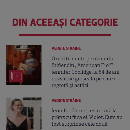
DIN ACEEAȘI CATEGORIE
VEDETE STRĂINE
O mai ții minte pe mama lui
Stifler din „American Pie”?
Jennifer Coolidge, la 64 de ani,
7
dezvăluie greșeala pe care o
regretă și astăzi
VEDETE STRĂINE
Jennifer Garner, ieșire rară la
prânz cu fiica ei, Violet. Cum au
fost surprinse cele două