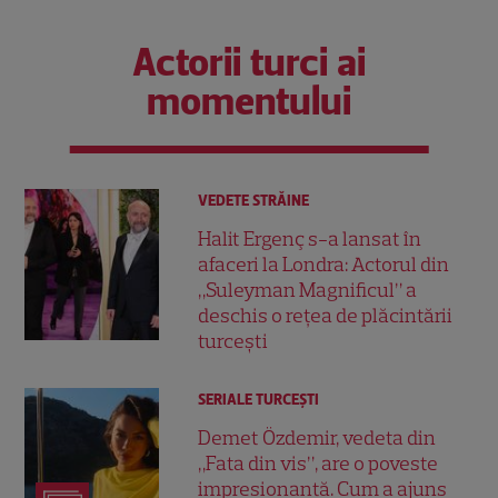
Actorii turci ai
momentului
VEDETE STRĂINE
Halit Ergenç s-a lansat în
afaceri la Londra: Actorul din
„Suleyman Magnificul” a
deschis o rețea de plăcintării
turcești
SERIALE TURCEŞTI
Demet Özdemir, vedeta din
„Fata din vis”, are o poveste
impresionantă. Cum a ajuns