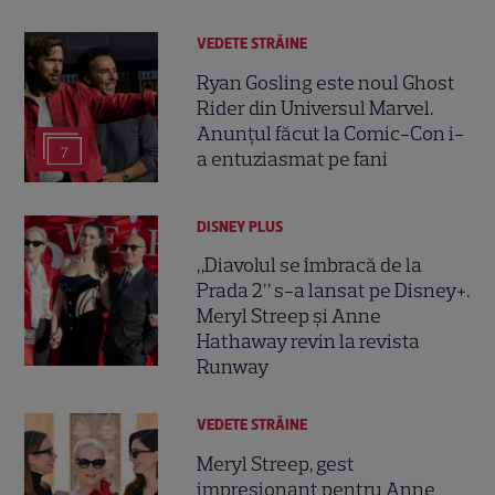
VEDETE STRĂINE
Ryan Gosling este noul Ghost
Rider din Universul Marvel.
Anunțul făcut la Comic-Con i-
7
a entuziasmat pe fani
DISNEY PLUS
„Diavolul se îmbracă de la
Prada 2” s-a lansat pe Disney+.
Meryl Streep și Anne
Hathaway revin la revista
Runway
VEDETE STRĂINE
Meryl Streep, gest
impresionant pentru Anne