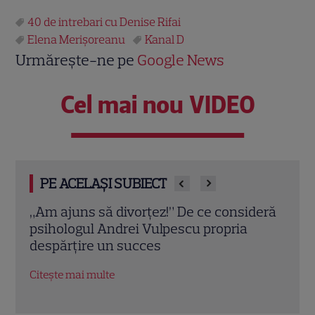
40 de intrebari cu Denise Rifai
Elena Merișoreanu
Kanal D
Urmărește-ne pe
Google News
Cel mai nou VIDEO
PE ACELAȘI SUBIECT
deră
Eva Pavel nu ia vacanță! Realizatoarea
Trau
emisiunii „Apel la Consilier” pregătește
drag
un nou sezon intens la Kanal D
marc
Citește mai multe
Citeș