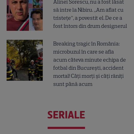
Alinei Sorescu, nu a fost lăsat
să intre la Nibiru. „Am aflat cu
tristețe”, a povestit el. De ce a
fost întors din drum designerul
Breaking tragic în România:
microbuzul în care se afla
acum câteva minute echipa de
fotbal din București, accident
mortal! Câți morți și câți răniți
sunt până acum
SERIALE