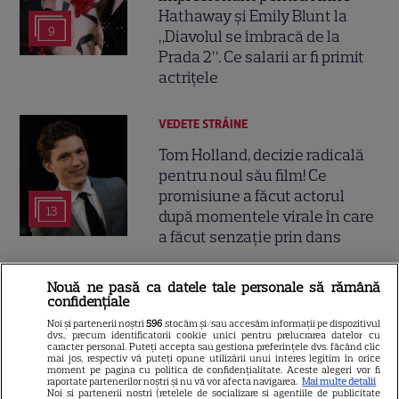
Hathaway și Emily Blunt la
9
„Diavolul se îmbracă de la
Prada 2”. Ce salarii ar fi primit
actrițele
VEDETE STRĂINE
Tom Holland, decizie radicală
pentru noul său film! Ce
promisiune a făcut actorul
13
după momentele virale în care
a făcut senzație prin dans
SKYSHOWTIME
Nouă ne pasă ca datele tale personale să rămână
confidențiale
Scarlett Johansson și Kristin
Noi și partenerii noștri
596
stocăm și/sau accesăm informații pe dispozitivul
Scott Thomas, din nou mamă
dvs., precum identificatorii cookie unici pentru prelucrarea datelor cu
caracter personal. Puteți accepta sau gestiona preferințele dvs. făcând clic
și fiică pe ecran în „My
mai jos, respectiv vă puteți opune utilizării unui interes legitim în orice
moment pe pagina cu politica de confidențialitate. Aceste alegeri vor fi
13
Mother's Wedding”. Când
raportate partenerilor noștri și nu vă vor afecta navigarea.
Mai multe detalii
Noi si partenerii nostri (retelele de socializare si agentiile de publicitate
apare filmul pe SkyShowtime