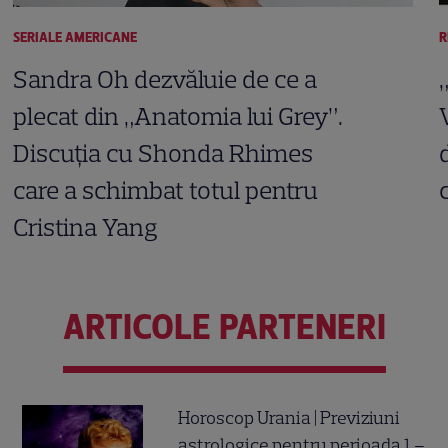
SERIALE AMERICANE
R
Sandra Oh dezvăluie de ce a
plecat din „Anatomia lui Grey”.
Discuția cu Shonda Rhimes
care a schimbat totul pentru
Cristina Yang
ARTICOLE PARTENERI
Horoscop Urania | Previziuni
astrologice pentru perioada 1 –