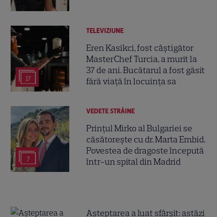
TELEVIZIUNE
Eren Kasikci, fost câștigător
MasterChef Turcia, a murit la
37 de ani. Bucătarul a fost găsit
17
fără viață în locuința sa
VEDETE STRĂINE
Prințul Mirko al Bulgariei se
căsătorește cu dr. Marta Embid.
Povestea de dragoste începută
7
într-un spital din Madrid
Așteptarea a luat sfârșit: astăzi