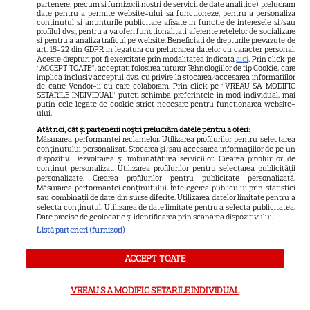
partenere, precum si furnizorii nostri de servicii de date analitice) prelucram
date pentru a permite website-ului sa functioneze, pentru a personaliza
continutul si anunturile publicitare afisate in functie de interesele si/sau
profilul dvs., pentru a va oferi functionalitati aferente retelelor de socializare
PRIME VIDEO
si pentru a analiza traficul pe website. Beneficiati de drepturile prevazute de
art. 15-22 din GDPR in legatura cu prelucrarea datelor cu caracter personal.
Jamie Campbell Bower, starul
Aceste drepturi pot fi exercitate prin modalitatea indicata
aici
. Prin click pe
“ACCEPT TOATE”, acceptati folosirea tuturor Tehnologiilor de tip Cookie, care
din „Stranger Things”, intră în
implica inclusiv acceptul dvs. cu privire la stocarea/accesarea informatiilor
de catre Vendor-ii cu care colaboram. Prin click pe “VREAU SA MODIFIC
universul „Stăpânul Inelelor”.
SETARILE INDIVIDUAL” puteti schimba preferintele in mod individual, mai
9
putin cele legate de cookie strict necesare pentru functionarea website-
Ce rol legendar va interpreta în
ului.
sezonul 3
Atât noi, cât și partenerii noștri prelucrăm datele pentru a oferi:
Măsurarea performanței reclamelor. Utilizarea profilurilor pentru selectarea
conținutului personalizat. Stocarea și/sau accesarea informațiilor de pe un
PRIME VIDEO
dispozitiv. Dezvoltarea și îmbunătățirea serviciilor. Crearea profilurilor de
conținut personalizat. Utilizarea profilurilor pentru selectarea publicității
personalizate. Crearea profilurilor pentru publicitate personalizată.
Când „Fălci” se întâlnește cu
Măsurarea performanței conținutului. Înțelegerea publicului prin statistici
„Coborâre întunecată”:
sau combinații de date din surse diferite. Utilizarea datelor limitate pentru a
selecta conținutul. Utilizarea de date limitate pentru a selecta publicitatea.
Producția claustrofobă de pe
Date precise de geolocație și identificarea prin scanarea dispozitivului.
Prime Video ce nu trebuie
Listă parteneri (furnizori)
ratată
ACCEPT TOATE
DISNEY PLUS
VREAU SA MODIFIC SETARILE INDIVIDUAL
Care-i buna și care-i reaua?