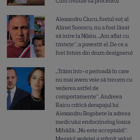
Cum trebuie să procedezi
Alexandru Ciucu, fostul soț al
Alinei Sorescu, nu a fost lăsat
să intre la Nibiru. „Am aflat cu
tristețe”, a povestit el. De ce a
fost întors din drum designerul
„Trăim într-o perioadă în care
nu mai avem voie să trecem cu
vederea astfel de
comportamente”. Andreea
Raicu critică derapajul lui
Alexandru Rogobete la adresa
medicului endocrinolog Ioana
Mihăilă: „Nu este acceptabil”.
Mesajul vedetei a stârnit valuri