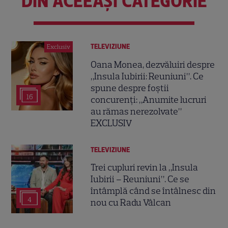
DIN ACEEAȘI CATEGORIE
TELEVIZIUNE
Exclusiv
Oana Monea, dezvăluiri despre
„Insula Iubirii: Reuniuni”. Ce
spune despre foștii
16
concurenți: „Anumite lucruri
au rămas nerezolvate”
EXCLUSIV
TELEVIZIUNE
Trei cupluri revin la „Insula
Iubirii – Reuniuni”. Ce se
întâmplă când se întâlnesc din
4
nou cu Radu Vâlcan