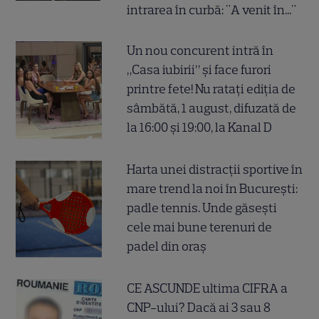
intrarea în curbă: "A venit în..."
Un nou concurent intră în
„Casa iubirii” și face furori
printre fete! Nu ratați ediția de
sâmbătă, 1 august, difuzată de
la 16:00 și 19:00, la Kanal D
Harta unei distracții sportive în
mare trend la noi în București:
padle tennis. Unde găsești
cele mai bune terenuri de
padel din oraș
CE ASCUNDE ultima CIFRA a
CNP-ului? Dacă ai 3 sau 8