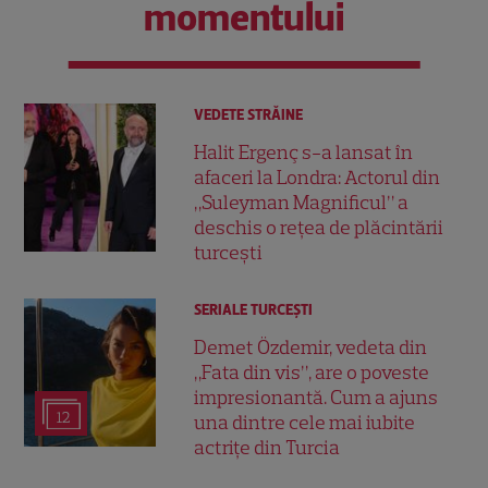
momentului
VEDETE STRĂINE
Halit Ergenç s-a lansat în
afaceri la Londra: Actorul din
„Suleyman Magnificul” a
deschis o rețea de plăcintării
turcești
SERIALE TURCEŞTI
Demet Özdemir, vedeta din
„Fata din vis”, are o poveste
impresionantă. Cum a ajuns
12
una dintre cele mai iubite
actrițe din Turcia