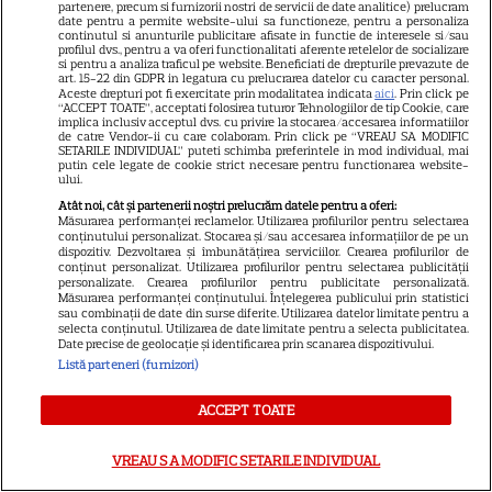
dintr-un bestseller The New
partenere, precum si furnizorii nostri de servicii de date analitice) prelucram
date pentru a permite website-ului sa functioneze, pentru a personaliza
11
York Times, ajunge în
continutul si anunturile publicitare afisate in functie de interesele si/sau
profilul dvs., pentru a va oferi functionalitati aferente retelelor de socializare
cinematografe pe 7 august
si pentru a analiza traficul pe website. Beneficiati de drepturile prevazute de
art. 15-22 din GDPR in legatura cu prelucrarea datelor cu caracter personal.
Aceste drepturi pot fi exercitate prin modalitatea indicata
aici
. Prin click pe
“ACCEPT TOATE”, acceptati folosirea tuturor Tehnologiilor de tip Cookie, care
NETFLIX
implica inclusiv acceptul dvs. cu privire la stocarea/accesarea informatiilor
de catre Vendor-ii cu care colaboram. Prin click pe “VREAU SA MODIFIC
SETARILE INDIVIDUAL” puteti schimba preferintele in mod individual, mai
Noutăți Netflix în august 2026:
putin cele legate de cookie strict necesare pentru functionarea website-
Robert De Niro, „Nosferatu” și
ului.
noile sezoane din „Outer
Atât noi, cât și partenerii noștri prelucrăm datele pentru a oferi:
Măsurarea performanței reclamelor. Utilizarea profilurilor pentru selectarea
16
Banks” și „Un veac de
conținutului personalizat. Stocarea și/sau accesarea informațiilor de pe un
dispozitiv. Dezvoltarea și îmbunătățirea serviciilor. Crearea profilurilor de
singurătate”
conținut personalizat. Utilizarea profilurilor pentru selectarea publicității
personalizate. Crearea profilurilor pentru publicitate personalizată.
Măsurarea performanței conținutului. Înțelegerea publicului prin statistici
VEDETE STRĂINE
sau combinații de date din surse diferite. Utilizarea datelor limitate pentru a
selecta conținutul. Utilizarea de date limitate pentru a selecta publicitatea.
Date precise de geolocație și identificarea prin scanarea dispozitivului.
Sean Astin din „Stăpânul
Listă parteneri (furnizori)
Inelelor” a fost nevoit să își
vândă casa din cauza
ACCEPT TOATE
14
salariului mic: Câți bani a
primit de fapt
VREAU SA MODIFIC SETARILE INDIVIDUAL