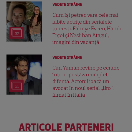
VEDETE STRĂINE
Cum își petrec vara cele mai
iubite actrițe din serialele
turcești. Fahriye Evcen, Hande
32
Erçel și Neslihan Atagül,
imagini din vacanță
VEDETE STRĂINE
Can Yaman revine pe ecrane
într-o ipostază complet
diferită. Actorul joacă un
31
avocat în noul serial „Bro”,
filmat în Italia
ARTICOLE PARTENERI