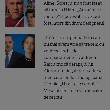
Alinei Sorescu, nu a fost lăsat
să intre la Nibiru. „Am aflat cu
tristețe”, a povestit el. De ce a
fost întors din drum designerul
„Trăim într-o perioadă în care
nu mai avem voie să trecem cu
vederea astfel de
comportamente”. Andreea
Raicu critică derapajul lui
Alexandru Rogobete la adresa
medicului endocrinolog Ioana
Mihăilă: „Nu este acceptabil”.
Mesajul vedetei a stârnit valuri
de reacții