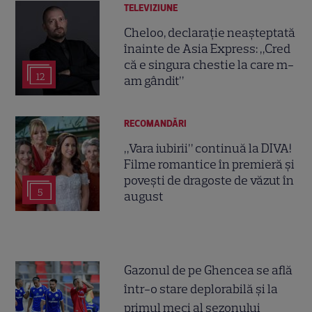
TELEVIZIUNE
Cheloo, declarație neașteptată
înainte de Asia Express: „Cred
că e singura chestie la care m-
12
am gândit”
RECOMANDĂRI
„Vara iubirii” continuă la DIVA!
Filme romantice în premieră și
povești de dragoste de văzut în
5
august
Gazonul de pe Ghencea se află
într-o stare deplorabilă și la
primul meci al sezonului