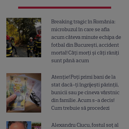
Breaking tragic în România:
microbuzul în care se afla
acum câteva minute echipa de
fotbal din București, accident
mortal! Câți morți și câți răniți
sunt până acum
Atenție! Poți primi bani de la
stat dacă-ți îngrijești părinții,
bunicii sau pe cineva vârstnic
din familie. Acum s-a decis!
Cum trebuie să procedezi
Alexandru Ciucu, fostul soț al