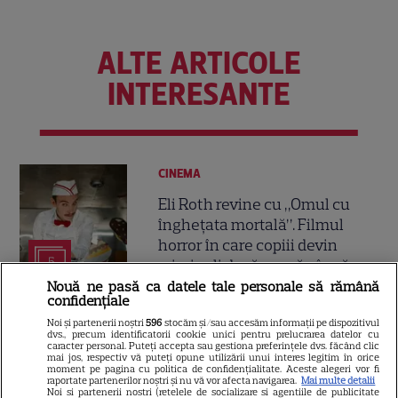
ALTE ARTICOLE
INTERESANTE
CINEMA
Eli Roth revine cu „Omul cu
înghețata mortală”. Filmul
horror în care copiii devin
5
criminali după ce mănâncă
înghețată
Nouă ne pasă ca datele tale personale să rămână
confidențiale
Noi și partenerii noștri
596
stocăm și/sau accesăm informații pe dispozitivul
VEDETE STRĂINE
dvs., precum identificatorii cookie unici pentru prelucrarea datelor cu
caracter personal. Puteți accepta sau gestiona preferințele dvs. făcând clic
mai jos, respectiv vă puteți opune utilizării unui interes legitim în orice
„Povestea peștelui posac”,
moment pe pagina cu politica de confidențialitate. Aceste alegeri vor fi
raportate partenerilor noștri și nu vă vor afecta navigarea.
Mai multe detalii
aventura animată inspirată
Noi si partenerii nostri (retelele de socializare si agentiile de publicitate