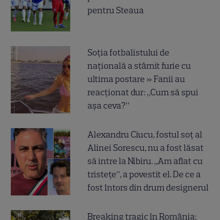
pentru Steaua
Soția fotbalistului de
națională a stârnit furie cu
ultima postare » Fanii au
reacționat dur: „Cum să spui
așa ceva?”
Alexandru Ciucu, fostul soț al
Alinei Sorescu, nu a fost lăsat
să intre la Nibiru. „Am aflat cu
tristețe”, a povestit el. De ce a
fost întors din drum designerul
Breaking tragic în România: