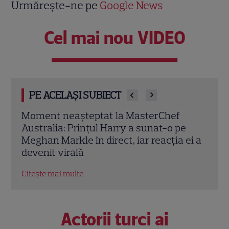
Urmărește-ne pe
Google News
Cel mai nou VIDEO
PE ACELAȘI SUBIECT
Meghan Markle, apariție surpriză la
Alex
e
MasterChef Australia 2026. Ducesa de
soție
ei a
Sussex a dezvăluit ce gătește pentru
găsi
Prințul Harry
nu r
Citește mai multe
Citeș
Actorii turci ai