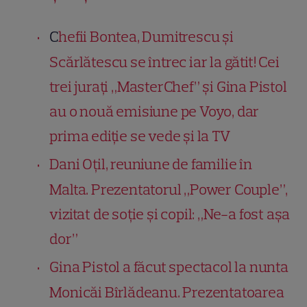
C
hefii Bontea, Dumitrescu și
Scărlătescu se întrec iar la gătit! Cei
trei jurați „MasterChef” și Gina Pistol
au o nouă emisiune pe Voyo, dar
prima ediție se vede și la TV
Dani Oțil, reuniune de familie în
Malta. Prezentatorul „Power Couple”,
vizitat de soție și copil: „Ne-a fost așa
dor”
Gina Pistol a făcut spectacol la nunta
Monicăi Bîrlădeanu. Prezentatoarea