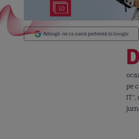
10
Adaugă-ne ca sursă preferată în Google
ocaz
pe c
IT”,
jurn