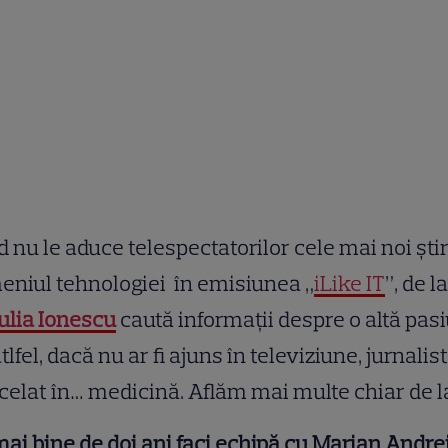
 nu le aduce telespectatorilor cele mai noi știr
niul tehnologiei în emisiunea „
iLike IT
”, de l
Iulia Ionescu
caută informații despre o altă pas
tlfel, dacă nu ar fi ajuns în televiziune, jurnalis
xcelat în… medicină. Aflăm mai multe chiar de l
ai bine de doi ani faci echipă cu Marian Andrei