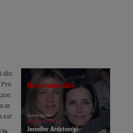
i din
a Pro
Recomandări
iune.
ta ar
a ea!
Vedete străine
Jennifer Aniston și
 la