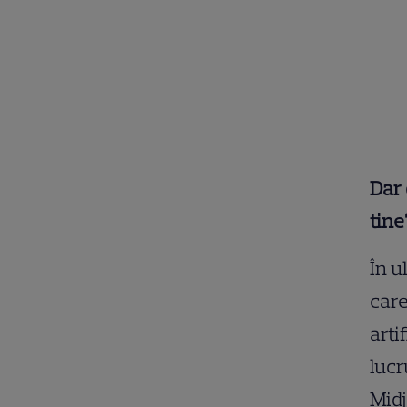
Dar 
tine
În u
care
arti
lucr
Midj