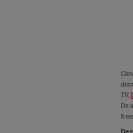
Când
dome
TV,
De a
fi e
De m