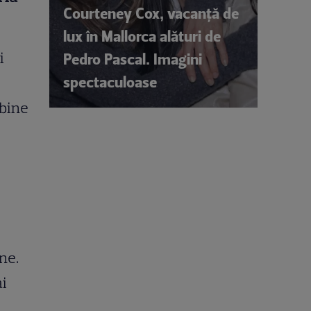
Courteney Cox, vacanță de
lux în Mallorca alături de
i
Pedro Pascal. Imagini
spectaculoase
 bine
ne.
ai