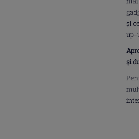
mai 
gadg
și c
up-u
Apro
și d
Pent
mult
inte