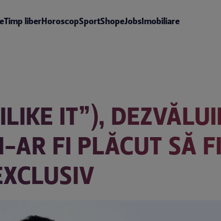
te
Timp liber
Horoscop
Sport
Shop
eJobs
Imobiliare
ILIKE IT”), DEZVĂLU
-AR FI PLĂCUT SĂ F
EXCLUSIV