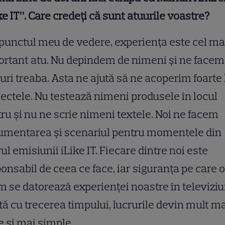
ke IT”. Care credeți că sunt atuurile voastre?
punctul meu de vedere, experiența este cel ma
rtant atu. Nu depindem de nimeni și ne facem
uri treaba. Asta ne ajută să ne acoperim foarte
ectele. Nu testează nimeni produsele în locul
ru și nu ne scrie nimeni textele. Noi ne facem
umentarea și scenariul pentru momentele din
ul emisiunii iLike IT. Fiecare dintre noi este
onsabil de ceea ce face, iar siguranța pe care o
 se datorează experienței noastre în televiziu
ă cu trecerea timpului, lucrurile devin mult m
e și mai simple.