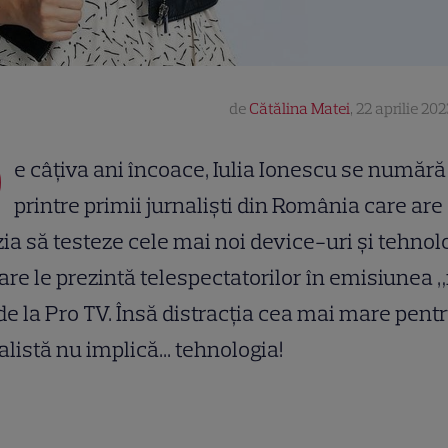
de
Cătălina Matei
,
22 aprilie 202
D
e câțiva ani încoace, Iulia Ionescu se numără
printre primii jurnaliști din România care are
ia să testeze cele mai noi device-uri și tehnolo
are le prezintă telespectatorilor în emisiunea „
 de la Pro TV. Însă distracția cea mai mare pent
alistă nu implică... tehnologia!