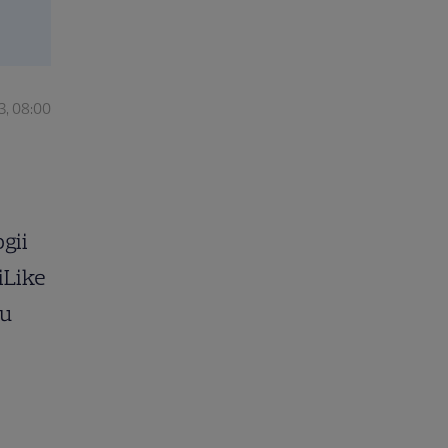
3, 08:00
gii
iLike
ru