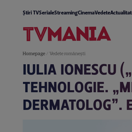
Știri TV
Seriale
Streaming
Cinema
Vedete
Actualita
Homepage
/
Vedete româneşti
IULIA IONESCU („
TEHNOLOGIE. „MI
DERMATOLOG”. 