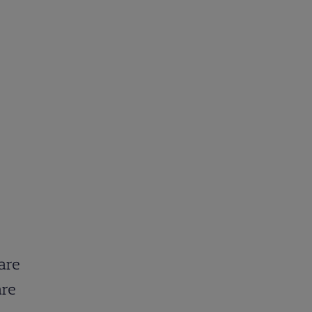
are
are