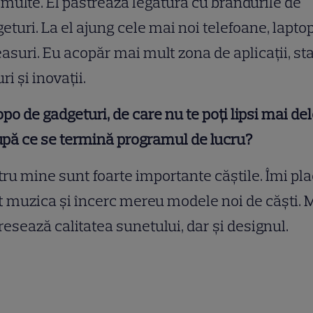
multe. El păstrează legătura cu brandurile de
eturi. La el ajung cele mai noi telefoane, lapto
easuri. Eu acopăr mai mult zona de aplicații, sta
ri și inovații.
po de gadgeturi, de care nu te poți lipsi mai de
upă ce se termină programul de lucru?
ru mine sunt foarte importante căștile. Îmi pl
 muzica și încerc mereu modele noi de căști. 
resează calitatea sunetului, dar și designul.