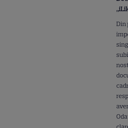
„iLi
Din 
impo
sing
subi
nost
doc
cadr
resp
avem
Odat
clar