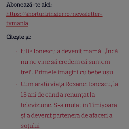
Abonează-te aici:
https://shorturl.ringier.ro/newsletter-
tvmania
Citește și:
Iulia Ionescu a devenit mamă: „Încă
nu ne vine să credem că suntem
trei”. Primele imagini cu bebelușul
Cum arată viața Roxanei Ionescu, la
13 ani de când a renunțat la
televiziune. S-a mutat în Timișoara
și a devenit partenera de afaceri a
soțului