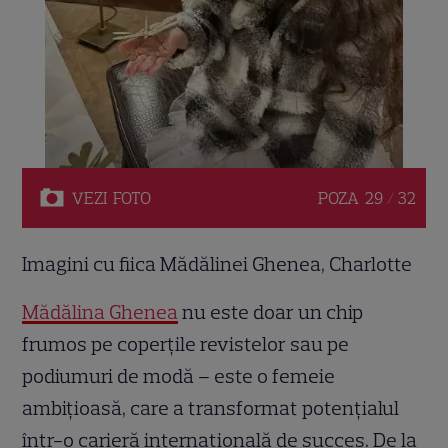
VEZI
FOTO
POZA
29 / 32
Imagini cu fiica Mădălinei Ghenea, Charlotte
Mădălina Ghenea
nu este doar un chip
frumos pe coperțile revistelor sau pe
podiumuri de modă – este o femeie
ambițioasă, care a transformat potențialul
într-o carieră internațională de succes. De la