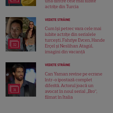
una dintre cele mai iubite
actrițe din Turcia
VEDETE STRĂINE
Cum își petrec vara cele mai
iubite actrițe din serialele
turcești. Fahriye Evcen, Hande
32
Erçel și Neslihan Atagül,
imagini din vacanță
VEDETE STRĂINE
Can Yaman revine pe ecrane
într-o ipostază complet
diferită. Actorul joacă un
31
avocat în noul serial „Bro”,
filmat în Italia