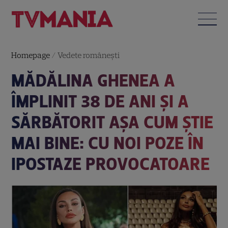
Homepage
/
Vedete româneşti
MĂDĂLINA GHENEA A
ÎMPLINIT 38 DE ANI ȘI A
SĂRBĂTORIT AȘA CUM ȘTIE
MAI BINE: CU NOI POZE ÎN
IPOSTAZE PROVOCATOARE