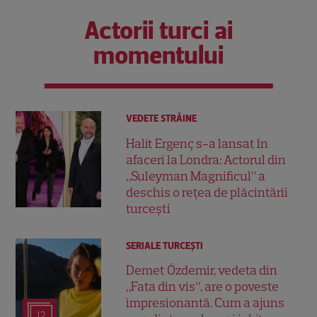
Actorii turci ai
momentului
VEDETE STRĂINE
Halit Ergenç s-a lansat în
afaceri la Londra: Actorul din
„Suleyman Magnificul” a
deschis o rețea de plăcintării
turcești
SERIALE TURCEŞTI
Demet Özdemir, vedeta din
„Fata din vis”, are o poveste
impresionantă. Cum a ajuns
12