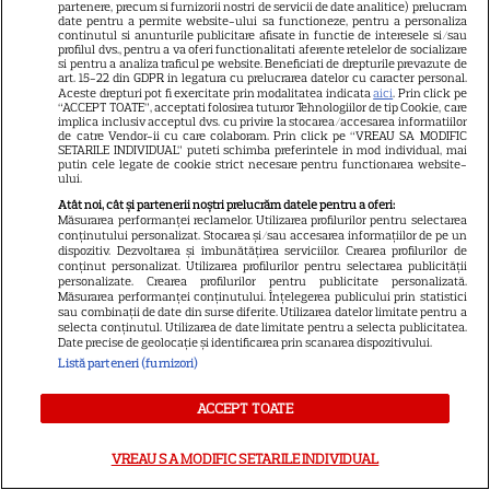
partenere, precum si furnizorii nostri de servicii de date analitice) prelucram
CE ASCUNDE ultima CIFRA a
date pentru a permite website-ului sa functioneze, pentru a personaliza
continutul si anunturile publicitare afisate in functie de interesele si/sau
CNP-ului? Dacă ai 3 sau 8
profilul dvs., pentru a va oferi functionalitati aferente retelelor de socializare
si pentru a analiza traficul pe website. Beneficiati de drepturile prevazute de
însemană că...
art. 15-22 din GDPR in legatura cu prelucrarea datelor cu caracter personal.
Aceste drepturi pot fi exercitate prin modalitatea indicata
aici
. Prin click pe
“ACCEPT TOATE”, acceptati folosirea tuturor Tehnologiilor de tip Cookie, care
implica inclusiv acceptul dvs. cu privire la stocarea/accesarea informatiilor
de catre Vendor-ii cu care colaboram. Prin click pe “VREAU SA MODIFIC
SETARILE INDIVIDUAL” puteti schimba preferintele in mod individual, mai
putin cele legate de cookie strict necesare pentru functionarea website-
ului.
Atât noi, cât și partenerii noștri prelucrăm datele pentru a oferi:
Măsurarea performanței reclamelor. Utilizarea profilurilor pentru selectarea
conținutului personalizat. Stocarea și/sau accesarea informațiilor de pe un
dispozitiv. Dezvoltarea și îmbunătățirea serviciilor. Crearea profilurilor de
conținut personalizat. Utilizarea profilurilor pentru selectarea publicității
personalizate. Crearea profilurilor pentru publicitate personalizată.
Măsurarea performanței conținutului. Înțelegerea publicului prin statistici
sau combinații de date din surse diferite. Utilizarea datelor limitate pentru a
selecta conținutul. Utilizarea de date limitate pentru a selecta publicitatea.
Date precise de geolocație și identificarea prin scanarea dispozitivului.
Listă parteneri (furnizori)
ACCEPT TOATE
VREAU SA MODIFIC SETARILE INDIVIDUAL