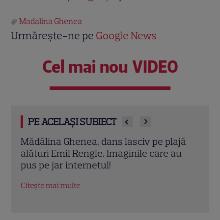
Madalina Ghenea
Urmărește-ne pe
Google News
Cel mai nou VIDEO
PE ACELAȘI SUBIECT
jă
Mădălina Ghenea și Richard Abou Zaki,
Iuli
u
din nou împreună în Italia. Ce proiect de
Esca
succes îi aduce alături. Imagini de la
Cann
filmări
rochi
Citește mai multe
Citeș