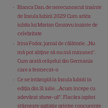
Bianca Dan, de nerecunoscut înainte
de Insula Iubirii 2025! Cum arăta
iubita lui Marian Grozavu înainte de
celebritate
Irina Fodor, jurnal de călătorie. „Nu
mă pot abține să nu mă minunez”.
Cum arată orășelul din Germania
care a fermecat-o
Ce se întâmplă la Insula Iubirii în
ediția din 31 iulie. „Acum începe cu
adevărat show-ul!”. Flacăra ispitei
stârnește agitație printre concurente