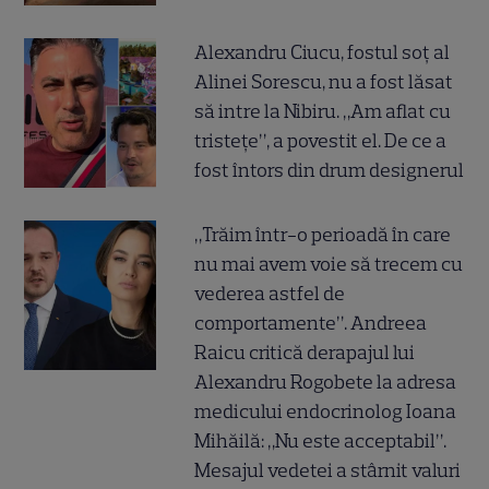
Alexandru Ciucu, fostul soț al
Alinei Sorescu, nu a fost lăsat
să intre la Nibiru. „Am aflat cu
tristețe”, a povestit el. De ce a
fost întors din drum designerul
„Trăim într-o perioadă în care
nu mai avem voie să trecem cu
vederea astfel de
comportamente”. Andreea
Raicu critică derapajul lui
Alexandru Rogobete la adresa
medicului endocrinolog Ioana
Mihăilă: „Nu este acceptabil”.
Mesajul vedetei a stârnit valuri