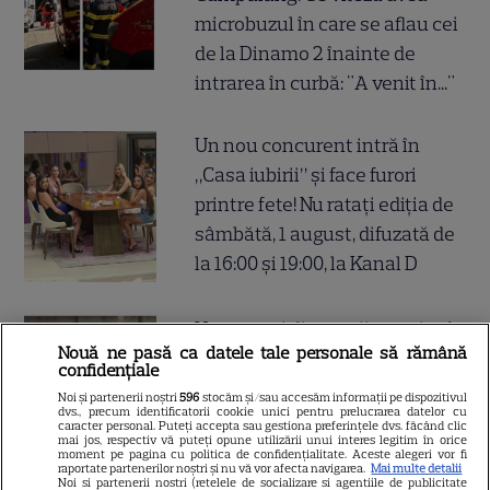
microbuzul în care se aflau cei
de la Dinamo 2 înainte de
intrarea în curbă: "A venit în..."
Un nou concurent intră în
„Casa iubirii” și face furori
printre fete! Nu ratați ediția de
sâmbătă, 1 august, difuzată de
la 16:00 și 19:00, la Kanal D
Harta unei distracții sportive în
Nouă ne pasă ca datele tale personale să rămână
mare trend la noi în București:
confidențiale
padle tennis. Unde găsești
Noi și partenerii noștri
596
stocăm și/sau accesăm informații pe dispozitivul
dvs., precum identificatorii cookie unici pentru prelucrarea datelor cu
cele mai bune terenuri de
caracter personal. Puteți accepta sau gestiona preferințele dvs. făcând clic
mai jos, respectiv vă puteți opune utilizării unui interes legitim în orice
padel din oraș
moment pe pagina cu politica de confidențialitate. Aceste alegeri vor fi
raportate partenerilor noștri și nu vă vor afecta navigarea.
Mai multe detalii
Noi si partenerii nostri (retelele de socializare si agentiile de publicitate