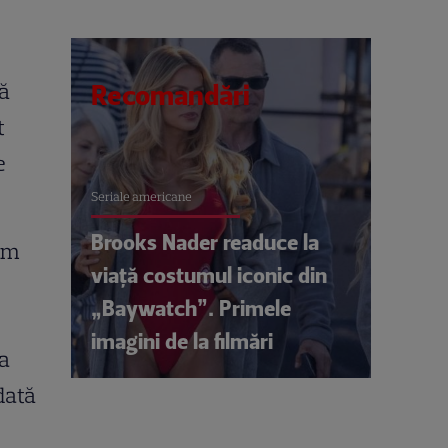
să
Recomandări
t
e
Seriale americane
Brooks Nader readuce la
am
viață costumul iconic din
„Baywatch”. Primele
imagini de la filmări
ta
dată