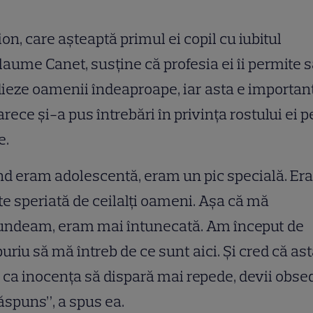
on, care aşteaptă primul ei copil cu iubitul
laume Canet, susţine că profesia ei îi permite 
ieze oamenii îndeaproape, iar asta e importan
rece şi-a pus întrebări în privinţa rostului ei p
e.
d eram adolescentă, eram un pic specială. Er
te speriată de ceilalţi oameni. Aşa că mă
undeam, eram mai întunecată. Am început de
uriu să mă întreb de ce sunt aici. Şi cred că as
 ca inocenţa să dispară mai repede, devii obse
ăspuns”, a spus ea.