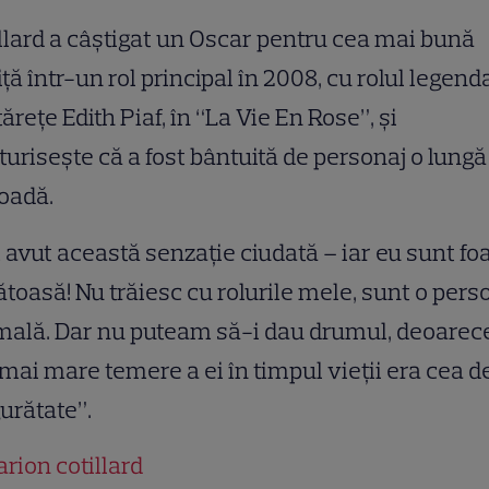
llard a câştigat un Oscar pentru cea mai bună
iţă într-un rol principal în 2008, cu rolul legend
ăreţe Edith Piaf, în “La Vie En Rose”, şi
uriseşte că a fost bântuită de personaj o lungă
oadă.
avut această senzaţie ciudată – iar eu sunt fo
toasă! Nu trăiesc cu rolurile mele, sunt o per
mală. Dar nu puteam să-i dau drumul, deoarec
mai mare temere a ei în timpul vieţii era cea d
urătate”.
rion cotillard