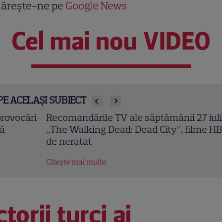
ărește-ne pe
Google News
Cel mai nou VIDEO
PE ACELAȘI SUBIECT
comandările TV ale săptămânii 27 iulie – 2 august!
he Walking Dead: Dead City”, filme HBO și telenove
 neratat
tește mai multe
torii turci ai