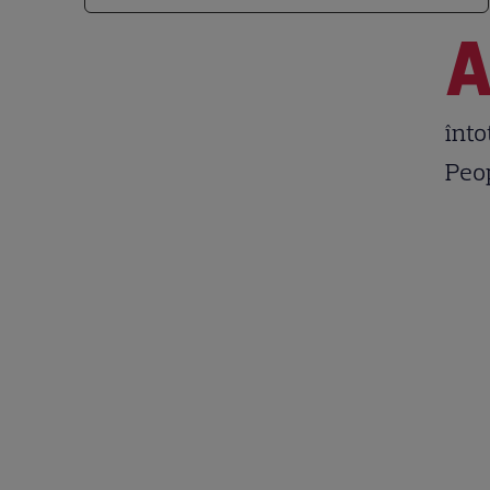
înto
Peo