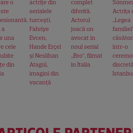
 are o
actrițe din
complet
Sönmez
ste
serialele
diferită.
Actrița 
esionantă.
turcești.
Actorul
„Legea
 a
Fahriye
joacă un
familiei
s una
Evcen,
avocat în
căsător
re cele
Hande Erçel
noul serial
într-o
iubite
și Neslihan
„Bro”, filmat
ceremo
țe din
Atagül,
în Italia
discretă
ia
imagini din
Istanbu
vacanță