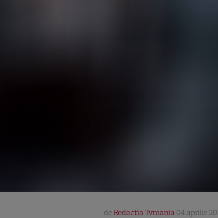
de
Redactia Tvmania
04 aprilie 20