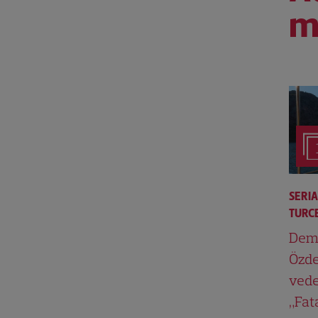
m
SERI
TURCE
Dem
Özde
vede
„Fat