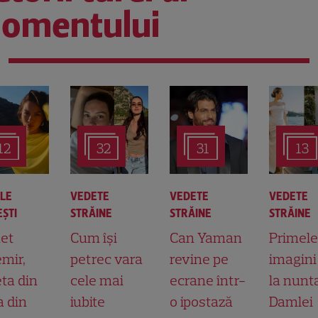
omentului
12
32
31
13
ALE
VEDETE
VEDETE
VEDETE
ŞTI
STRĂINE
STRĂINE
STRĂINE
et
Cum își
Can Yaman
Primele
mir,
petrec vara
revine pe
imagini
ta din
cele mai
ecrane într-
la nunt
a din
iubite
o ipostază
Damlei