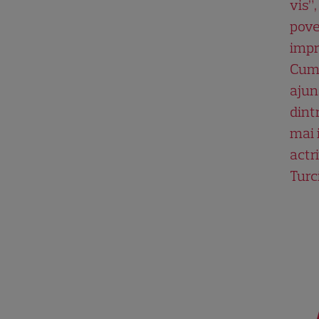
vis”,
pove
impr
Cum
ajun
dint
mai 
actri
Turc