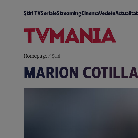
Știri TV
Seriale
Streaming
Cinema
Vedete
Actualita
Homepage
/
Știri
MARION COTILLA