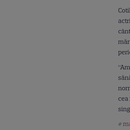
Coti
actr
cânt
mărt
peri
“Am 
sănă
nor
cea 
sing
ma