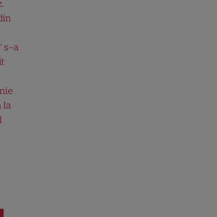
.
din
” s-a
it
nie
 la
l