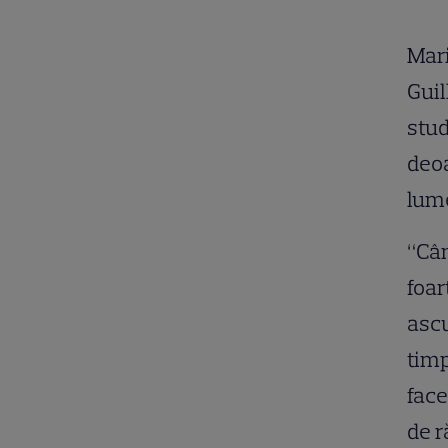
Mari
Guil
stud
deoa
lum
“Cân
foar
asc
timp
face
de r