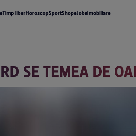
te
Timp liber
Horoscop
Sport
Shop
eJobs
Imobiliare
RD SE TEMEA DE OA