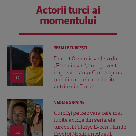
Actorii turci ai
momentului
SERIALE TURCEŞTI
Demet Özdemir, vedeta din
„Fata din vis”, are o poveste
impresionantă. Cum a ajuns
12
una dintre cele mai iubite
actrițe din Turcia
VEDETE STRĂINE
Cum își petrec vara cele mai
iubite actrițe din serialele
turcești. Fahriye Evcen, Hande
32
Erçel și Neslihan Atagül,