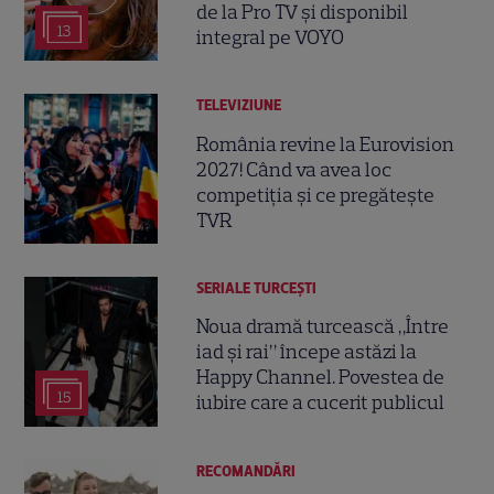
de la Pro TV și disponibil
13
integral pe VOYO
TELEVIZIUNE
România revine la Eurovision
2027! Când va avea loc
competiția și ce pregătește
TVR
SERIALE TURCEŞTI
Noua dramă turcească „Între
iad și rai” începe astăzi la
Happy Channel. Povestea de
15
iubire care a cucerit publicul
RECOMANDĂRI