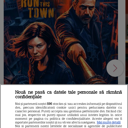
Nouă ne pasă ca datele tale personale să rămână
confidențiale
Noi și partenerii noștri
596
stocăm și/sau accesăm informații pe dispozitivul
dvs., precum identificatorii cookie unici pentru prelucrarea datelor cu
caracter personal. Puteți accepta sau gestiona preferințele dvs. făcând clic
mai jos, respectiv vă puteți opune utilizării unui interes legitim în orice
moment pe pagina cu politica de confidențialitate. Aceste alegeri vor fi
raportate partenerilor noștri și nu vă vor afecta navigarea.
Mai multe detalii
Noi si partenerii nostri (retelele de socializare si agentiile de publicitate