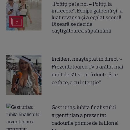
„Poftiți pe la noi – Poftiți la
întrecere”. Echipa galbenă și-a
luat revanșa și a egalat scorul!
7
Diseară se decide
câștigătoarea săptămânii
Incident neașteptat în direct »
Prezentatoarea TV a arătat mai
mult decât și-ar fi dorit: „Știe
ce face, e cu intenție”
Gest uriaș: iubita finalistului
argentinian a prezentat
cadourile primite de la Lionel