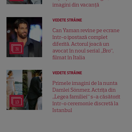
imagini din vacanță
VEDETE STRĂINE
Can Yaman revine pe ecrane
într-o ipostază complet
diferită. Actorul joacă un
31
avocat în noul serial „Bro”,
filmat în Italia
VEDETE STRĂINE
Primele imagini de la nunta
Damlei Sönmez. Actrița din
„Legea familiei” s-a căsătorit
13
într-o ceremonie discretă la
Istanbul