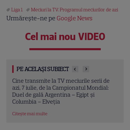
Liga 1
Meciuri la TV. Programul meciurilor de azi
Urmărește-ne pe
Google News
Cel mai nou VIDEO
PE ACELAȘI SUBIECT
ine transmite la TV meciurile serii de
Cine transm
zi, 7 iulie, de la Campionatul Mondial:
azi, 5 iuli
uel de gală Argentina – Egipt și
Duel de gal
olumbia – Elveția
– Anglia
itește mai multe
Citește mai m