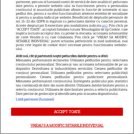
partenere, precum si furnizorii nostri de servicii de date analitice) prelucram
SERIALE AMERICANE
S
date pentru a permite website-ului sa functioneze, pentru a personaliza
continutul si anunturile publicitare afisate in functie de interesele si/sau
profilul dvs., pentru a va oferi functionalitati aferente retelelor de socializare
Maggie și Negan revin la AMC.
si pentru a analiza traficul pe website. Beneficiati de drepturile prevazute de
art. 15-22 din GDPR in legatura cu prelucrarea datelor cu caracter personal.
Aceste drepturi pot fi exercitate prin modalitatea indicata
aici
. Prin click pe
Când începe sezonul 3 din
“ACCEPT TOATE”, acceptati folosirea tuturor Tehnologiilor de tip Cookie, care
implica inclusiv acceptul dvs. cu privire la stocarea/accesarea informatiilor
„The Walking Dead: Dead City”
de catre Vendor-ii cu care colaboram. Prin click pe “VREAU SA MODIFIC
SETARILE INDIVIDUAL” puteti schimba preferintele in mod individual, mai
putin cele legate de cookie strict necesare pentru functionarea website-
ului.
Atât noi, cât și partenerii noștri prelucrăm datele pentru a oferi:
Măsurarea performanței reclamelor. Utilizarea profilurilor pentru selectarea
conținutului personalizat. Stocarea și/sau accesarea informațiilor de pe un
dispozitiv. Dezvoltarea și îmbunătățirea serviciilor. Crearea profilurilor de
conținut personalizat. Utilizarea profilurilor pentru selectarea publicității
personalizate. Crearea profilurilor pentru publicitate personalizată.
Măsurarea performanței conținutului. Înțelegerea publicului prin statistici
sau combinații de date din surse diferite. Utilizarea datelor limitate pentru a
ARTICOLE PARTENERI
selecta conținutul. Utilizarea de date limitate pentru a selecta publicitatea.
Date precise de geolocație și identificarea prin scanarea dispozitivului.
Listă parteneri (furnizori)
ACCEPT TOATE
Câte calorii are pepenele
galben – beneficii și
VREAU SA MODIFIC SETARILE INDIVIDUAL
contraindicații