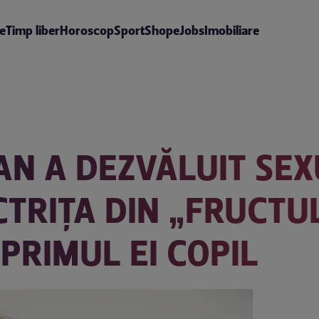
te
Timp liber
Horoscop
Sport
Shop
eJobs
Imobiliare
N A DEZVĂLUIT SEX
CTRIȚA DIN „FRUCTUL
PRIMUL EI COPIL