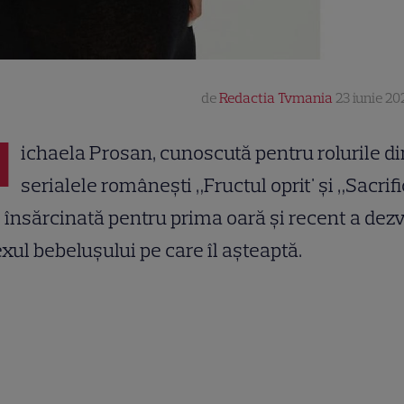
de
Redactia Tvmania
23 iunie 20
M
ichaela Prosan, cunoscută pentru rolurile di
serialele românești „Fructul oprit' și „Sacrific
 însărcinată pentru prima oară și recent a dezv
exul bebelușului pe care îl așteaptă.