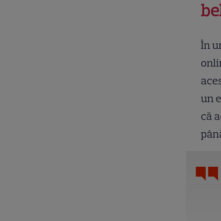
be
În u
onli
aces
un e
că a
până