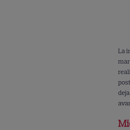
La î
mare
real
post
deja
ava
Mi