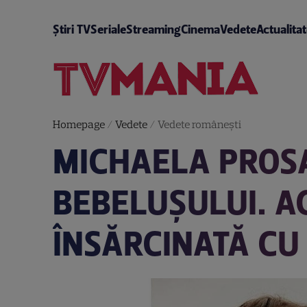
Știri TV
Seriale
Streaming
Cinema
Vedete
Actualita
Homepage
/
Vedete
/
Vedete româneşti
MICHAELA PROSA
BEBELUȘULUI. A
ÎNSĂRCINATĂ CU 