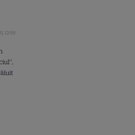
21, 12:59
n
iul”,
ăluit