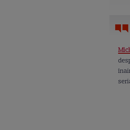
Mic
desp
înai
seri