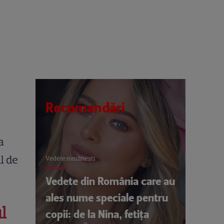
Recomandări
a
l de
Vedete româneşti
Vedete din România care au
ales nume speciale pentru
l
copii: de la Nina, fetița