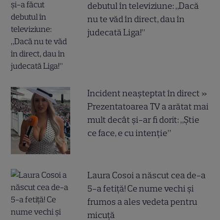
debutul în televiziune: „Dacă
nu te văd în direct, dau în
judecată Liga!”
Incident neașteptat în direct »
Prezentatoarea TV a arătat mai
mult decât și-ar fi dorit: „Știe
ce face, e cu intenție”
Laura Cosoi a născut cea de-a
5-a fetiță! Ce nume vechi și
frumos a ales vedeta pentru
micuță