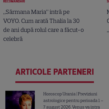
RECOMANDĂRI
S
„Sărmana Maria” intră pe
VOYO. Cum arată Thalía la 30
de ani după rolul care a făcut-o
celebră
ARTICOLE PARTENERI
Horoscop Urania | Previziuni
astrologice pentru perioada 1 –
7 august 2026. Venus va intra