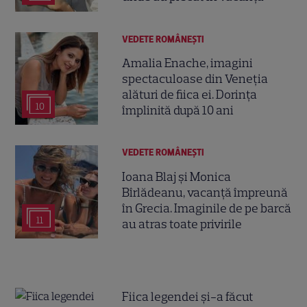
VEDETE ROMÂNEŞTI
Amalia Enache, imagini
spectaculoase din Veneția
alături de fiica ei. Dorința
10
împlinită după 10 ani
VEDETE ROMÂNEŞTI
Ioana Blaj și Monica
Bîrlădeanu, vacanță împreună
în Grecia. Imaginile de pe barcă
11
au atras toate privirile
Fiica legendei și-a făcut