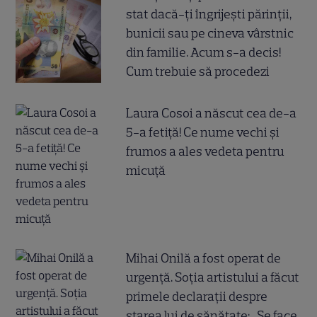
stat dacă-ți îngrijești părinții,
bunicii sau pe cineva vârstnic
din familie. Acum s-a decis!
Cum trebuie să procedezi
Laura Cosoi a născut cea de-a
5-a fetiță! Ce nume vechi și
frumos a ales vedeta pentru
micuță
Mihai Onilă a fost operat de
urgență. Soția artistului a făcut
primele declarații despre
starea lui de sănătate: „Se face