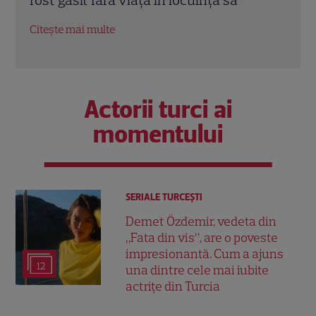
Citește mai multe
Citeș
Actorii turci ai
momentului
SERIALE TURCEŞTI
Demet Özdemir, vedeta din
„Fata din vis”, are o poveste
impresionantă. Cum a ajuns
12
una dintre cele mai iubite
actrițe din Turcia