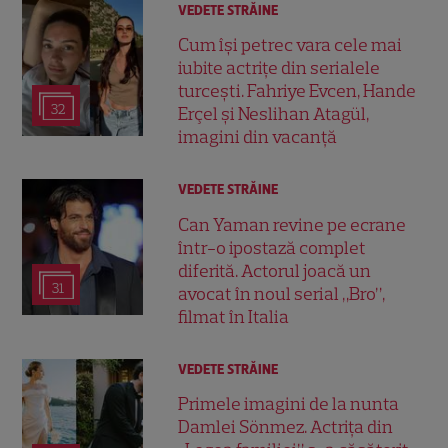
VEDETE STRĂINE
Cum își petrec vara cele mai
iubite actrițe din serialele
turcești. Fahriye Evcen, Hande
32
Erçel și Neslihan Atagül,
imagini din vacanță
VEDETE STRĂINE
Can Yaman revine pe ecrane
într-o ipostază complet
diferită. Actorul joacă un
31
avocat în noul serial „Bro”,
filmat în Italia
VEDETE STRĂINE
Primele imagini de la nunta
Damlei Sönmez. Actrița din