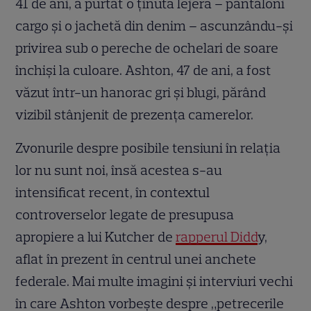
41 de ani, a purtat o ținută lejeră – pantaloni
cargo și o jachetă din denim – ascunzându-și
privirea sub o pereche de ochelari de soare
închiși la culoare. Ashton, 47 de ani, a fost
văzut într-un hanorac gri și blugi, părând
vizibil stânjenit de prezența camerelor.
Zvonurile despre posibile tensiuni în relația
lor nu sunt noi, însă acestea s-au
intensificat recent, în contextul
controverselor legate de presupusa
apropiere a lui Kutcher de
rapperul Didd
y,
aflat în prezent în centrul unei anchete
federale. Mai multe imagini și interviuri vechi
în care Ashton vorbește despre „petrecerile