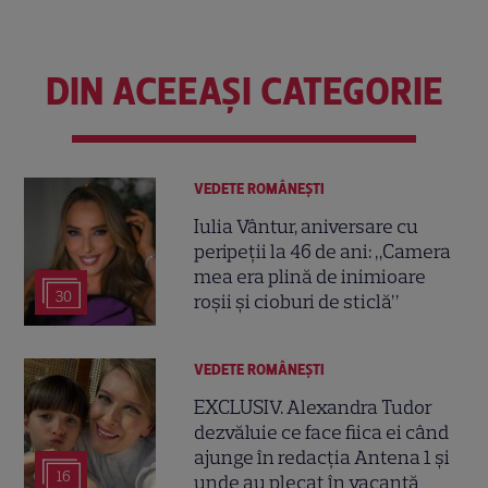
DIN ACEEAȘI CATEGORIE
VEDETE ROMÂNEŞTI
Iulia Vântur, aniversare cu
peripeții la 46 de ani: „Camera
mea era plină de inimioare
30
roșii și cioburi de sticlă”
VEDETE ROMÂNEŞTI
EXCLUSIV. Alexandra Tudor
dezvăluie ce face fiica ei când
ajunge în redacția Antena 1 și
16
unde au plecat în vacanță