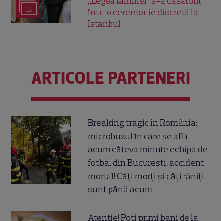
„Legea familiei” s-a căsătorit
13
într-o ceremonie discretă la
Istanbul
ARTICOLE PARTENERI
Breaking tragic în România:
microbuzul în care se afla
acum câteva minute echipa de
fotbal din București, accident
mortal! Câți morți și câți răniți
sunt până acum
Atenție! Poți primi bani de la