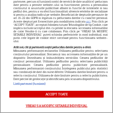
Ce vase de gătit îți trebuie
partenere, precum si furnizorii nostri de servicii de date analitice) prelucram
date pentru a permite website-ului sa functioneze, pentru a personaliza
dacă te muți singur – ustensile
continutul si anunturile publicitare afisate in functie de interesele si/sau
profilul dvs., pentru a va oferi functionalitati aferente retelelor de socializare
pe care trebuie să le ai în
si pentru a analiza traficul pe website. Beneficiati de drepturile prevazute de
art. 15-22 din GDPR in legatura cu prelucrarea datelor cu caracter personal.
bucătărie
Aceste drepturi pot fi exercitate prin modalitatea indicata
aici
. Prin click pe
“ACCEPT TOATE”, acceptati folosirea tuturor Tehnologiilor de tip Cookie, care
implica inclusiv acceptul dvs. cu privire la stocarea/accesarea informatiilor
de catre Vendor-ii cu care colaboram. Prin click pe “VREAU SA MODIFIC
SETARILE INDIVIDUAL” puteti schimba preferintele in mod individual, mai
putin cele legate de cookie strict necesare pentru functionarea website-
ului.
Atât noi, cât și partenerii noștri prelucrăm datele pentru a oferi:
Măsurarea performanței reclamelor. Utilizarea profilurilor pentru selectarea
conținutului personalizat. Stocarea și/sau accesarea informațiilor de pe un
dispozitiv. Dezvoltarea și îmbunătățirea serviciilor. Crearea profilurilor de
ALTE ARTICOLE
conținut personalizat. Utilizarea profilurilor pentru selectarea publicității
personalizate. Crearea profilurilor pentru publicitate personalizată.
Măsurarea performanței conținutului. Înțelegerea publicului prin statistici
INTERESANTE
sau combinații de date din surse diferite. Utilizarea datelor limitate pentru a
selecta conținutul. Utilizarea de date limitate pentru a selecta publicitatea.
Date precise de geolocație și identificarea prin scanarea dispozitivului.
Listă parteneri (furnizori)
ACCEPT TOATE
NETFLIX
Noutăți Netflix în august 2026:
VREAU SA MODIFIC SETARILE INDIVIDUAL
Robert De Niro, „Nosferatu” și