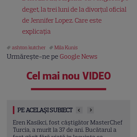
deget, la trei luni de la divorțul oficial
de Jennifer Lopez. Care este
explicația
ashton kutcher
Mila Kunis
Urmărește-ne pe
Google News
Cel mai nou VIDEO
PE ACELAȘI SUBIECT
rChef
Prințul Mirko al Bulgariei se căsătorește
Sean
l a
cu dr. Marta Embid. Povestea de dragoste
nevo
începută într-un spital din Madrid
salar