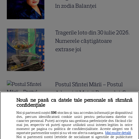
în zodia Balanței
Tragerile loto din 30 iulie 2026.
Numerele câştigătoare
extrase joi
Postul Sfintei Mării – Postul
Adormirii Maicii Domnului. Ce
Nouă ne pasă ca datele tale personale să rămână
se mănâncă în post
confidențiale
Noi și partenerii noștri
596
stocăm și/sau accesăm informații pe dispozitivul
dvs., precum identificatorii cookie unici pentru prelucrarea datelor cu
caracter personal. Puteți accepta sau gestiona preferințele dvs. făcând clic
mai jos, respectiv vă puteți opune utilizării unui interes legitim în orice
moment pe pagina cu politica de confidențialitate. Aceste alegeri vor fi
raportate partenerilor noștri și nu vă vor afecta navigarea.
Mai multe detalii
Noi si partenerii nostri (retelele de socializare si agentiile de publicitate