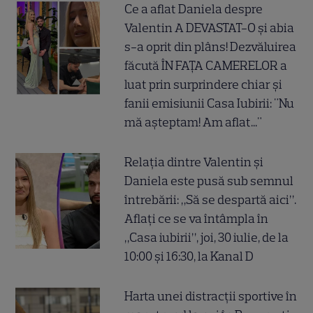
Ce a aflat Daniela despre
Valentin A DEVASTAT-O și abia
s-a oprit din plâns! Dezvăluirea
făcută ÎN FAȚA CAMERELOR a
luat prin surprindere chiar și
fanii emisiunii Casa Iubirii: "Nu
mă așteptam! Am aflat..."
Relația dintre Valentin și
Daniela este pusă sub semnul
întrebării: „Să se despartă aici”.
Aflați ce se va întâmpla în
„Casa iubirii”, joi, 30 iulie, de la
10:00 și 16:30, la Kanal D
Harta unei distracții sportive în