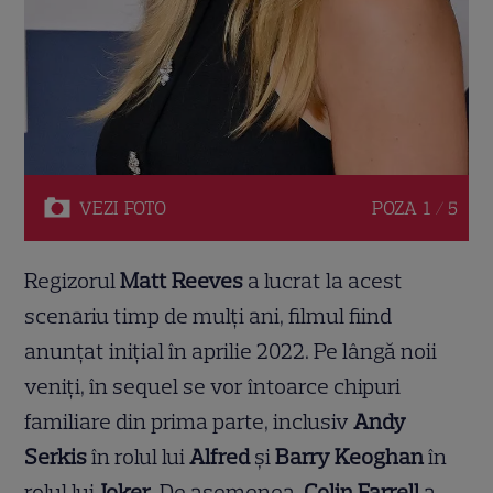
VEZI
FOTO
POZA
1 / 5
Regizorul
Matt Reeves
a lucrat la acest
scenariu timp de mulți ani, filmul fiind
anunțat inițial în aprilie 2022. Pe lângă noii
veniți, în sequel se vor întoarce chipuri
familiare din prima parte, inclusiv
Andy
Serkis
în rolul lui
Alfred
și
Barry Keoghan
în
rolul lui
Joker
. De asemenea,
Colin Farrell
a