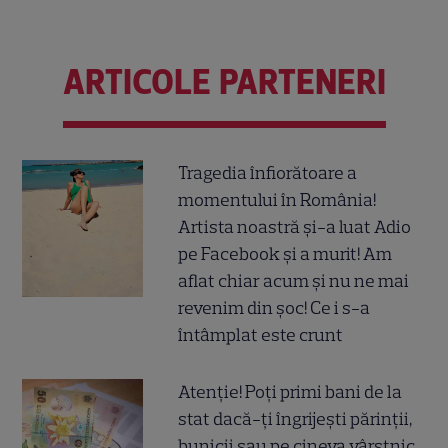
ARTICOLE PARTENERI
Tragedia înfiorătoare a
momentului în România!
Artista noastră și-a luat Adio
pe Facebook și a murit! Am
aflat chiar acum și nu ne mai
revenim din șoc! Ce i s-a
întâmplat este crunt
Atenție! Poți primi bani de la
stat dacă-ți îngrijești părinții,
bunicii sau pe cineva vârstnic