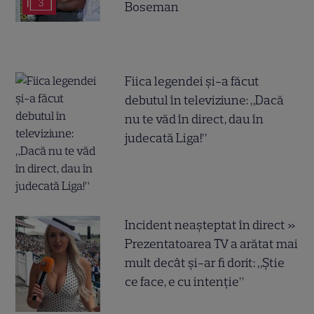
3
Boseman
Fiica legendei și-a făcut
debutul în televiziune: „Dacă
nu te văd în direct, dau în
judecată Liga!”
Incident neașteptat în direct »
Prezentatoarea TV a arătat mai
mult decât și-ar fi dorit: „Știe
ce face, e cu intenție”