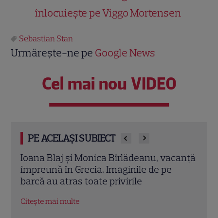
înlocuiește pe Viggo Mortensen
Sebastian Stan
Urmărește-ne pe
Google News
Cel mai nou VIDEO
PE ACELAȘI SUBIECT
ase
Ioana Blaj și Monica Bîrlădeanu, vacanță
Irin
a
împreună în Grecia. Imaginile de pe
repar
barcă au atras toate privirile
frat
Citește mai multe
Citeș