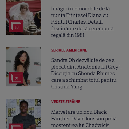
Imagini memorabile de la
nunta Prințesei Diana cu
Prințul Charles. Detalii
18
fascinante de la ceremonia
regală din 1981
SERIALE AMERICANE
Sandra Oh dezvăluie de ce a
plecat din „Anatomia lui Grey”.
Discuția cu Shonda Rhimes
21
care a schimbat totul pentru
Cristina Yang
VEDETE STRĂINE
Marvel are un nou Black
Panther. David Jonsson preia
moștenirea lui Chadwick