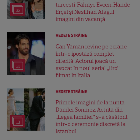
turcești. Fahriye Evcen, Hande
32
Erçel și Neslihan Atagül,
imagini din vacanță
VEDETE STRĂINE
Can Yaman revine pe ecrane
într-o ipostază complet
diferită. Actorul joacă un
31
avocat în noul serial „Bro”,
filmat în Italia
VEDETE STRĂINE
Primele imagini de la nunta
Damlei Sönmez. Actrița din
„Legea familiei” s-a căsătorit
13
într-o ceremonie discretă la
Istanbul