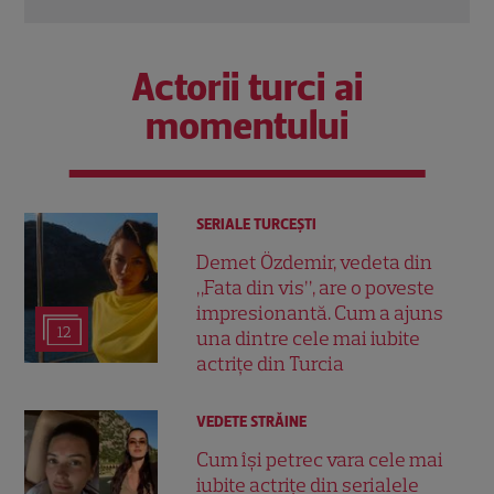
Actorii turci ai
momentului
SERIALE TURCEŞTI
Demet Özdemir, vedeta din
„Fata din vis”, are o poveste
impresionantă. Cum a ajuns
12
una dintre cele mai iubite
actrițe din Turcia
VEDETE STRĂINE
Cum își petrec vara cele mai
iubite actrițe din serialele