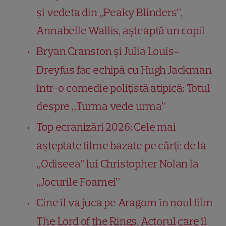
și vedeta din „Peaky Blinders”,
Annabelle Wallis, așteaptă un copil
Bryan Cranston și Julia Louis-
Dreyfus fac echipă cu Hugh Jackman
într-o comedie polițistă atipică: Totul
despre „Turma vede urma”
Top ecranizări 2026: Cele mai
așteptate filme bazate pe cărți: de la
„Odiseea” lui Christopher Nolan la
„Jocurile Foamei”
Cine îl va juca pe Aragorn în noul film
The Lord of the Rings. Actorul care îl