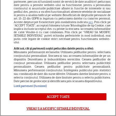
partenere, precum si furnizorii nostri de servicii de date analitice) prelucram
date pentru a permite website-ului sa functioneze, pentru a personaliza
continutul si anunturile publicitare afisate in functie de interesele si/sau
profilul dvs., pentru a va oferi functionalitati aferente retelelor de socializare
si pentru a analiza traficul pe website. Beneficiati de drepturile prevazute de
art. 15-22 din GDPR in legatura cu prelucrarea datelor cu caracter personal.
SERIALE
Aceste drepturi pot fi exercitate prin modalitatea indicata
aici
. Prin click pe
“ACCEPT TOATE”, acceptati folosirea tuturor Tehnologiilor de tip Cookie, care
implica inclusiv acceptul dvs. cu privire la stocarea/accesarea informatiilor
de catre Vendor-ii cu care colaboram. Prin click pe “VREAU SA MODIFIC
SETARILE INDIVIDUAL” puteti schimba preferintele in mod individual, mai
putin cele legate de cookie strict necesare pentru functionarea website-
ului.
Atât noi, cât și partenerii noștri prelucrăm datele pentru a oferi:
Măsurarea performanței reclamelor. Utilizarea profilurilor pentru selectarea
conținutului personalizat. Stocarea și/sau accesarea informațiilor de pe un
dispozitiv. Dezvoltarea și îmbunătățirea serviciilor. Crearea profilurilor de
conținut personalizat. Utilizarea profilurilor pentru selectarea publicității
personalizate. Crearea profilurilor pentru publicitate personalizată.
Măsurarea performanței conținutului. Înțelegerea publicului prin statistici
sau combinații de date din surse diferite. Utilizarea datelor limitate pentru a
selecta conținutul. Utilizarea de date limitate pentru a selecta publicitatea.
Date precise de geolocație și identificarea prin scanarea dispozitivului.
Listă parteneri (furnizori)
ACCEPT TOATE
VREAU SA MODIFIC SETARILE INDIVIDUAL