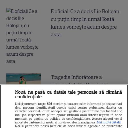
E oficial! Ce a decis Ilie Bolojan,
cu puțin timp în urmă! Toată
lumea vorbește acum despre
asta
Tragedia înfiorătoare a
momentului în România!
Nouă ne pasă ca datele tale personale să rămână
Artista noastră și-a luat Adio
confidențiale
pe Facebook și a murit! Am
Noi și partenerii noștri
596
stocăm și/sau accesăm informații pe dispozitivul
aflat chiar acum și nu ne mai
dvs., precum identificatorii cookie unici pentru prelucrarea datelor cu
caracter personal. Puteți accepta sau gestiona preferințele dvs. făcând clic
revenim din șoc! Ce i s-a
mai jos, respectiv vă puteți opune utilizării unui interes legitim în orice
moment pe pagina cu politica de confidențialitate. Aceste alegeri vor fi
raportate partenerilor noștri și nu vă vor afecta navigarea.
Mai multe detalii
întâmplat este crunt
Noi si partenerii nostri (retelele de socializare si agentiile de publicitate