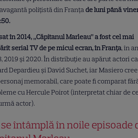
avagantă polițistă din Franța
de luni până viner
7:50.
at în 2014, „Căpitanul Marleau” a fost cel mai
rit serial TV de pe micul ecran, în Franța
, în an
, 2019 și 2020. În distribuție au apărut actori ca
rd Depardieu și David Suchet, iar Masiero cre
ersonaj memorabil, care poate fi comparat făr
leme cu Hercule Poirot (interpretat chiar de ce
urmă actor).
 se întâmplă în noile episoade 