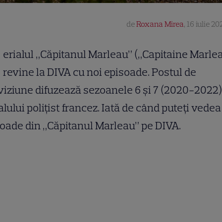
de
Roxana Mirea
,
16 iulie 20
erialul „Căpitanul Marleau” („Capitaine Marle
revine la DIVA cu noi episoade. Postul de
viziune difuzează sezoanele 6 și 7 (2020-2022)
alului polițist francez. Iată de când puteți vedea
oade din „Căpitanul Marleau” pe DIVA.