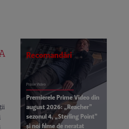
VA
Recomandări
Prime Video
Premierele Prime Video din
august 2026: „Reacher”
ii
sezonul 4, „Sterling Point”
i
și noi filme de neratat
i