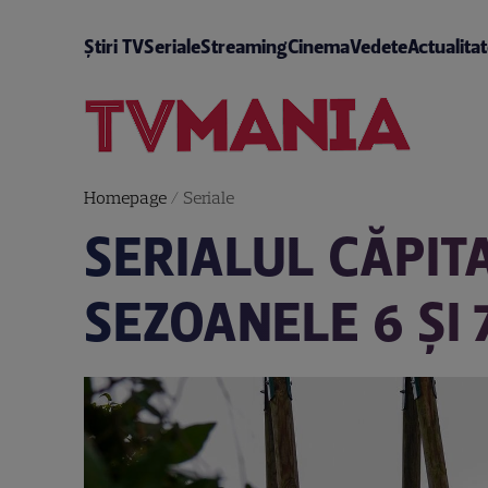
Știri TV
Seriale
Streaming
Cinema
Vedete
Actualita
Homepage
/
Seriale
SERIALUL CĂPIT
SEZOANELE 6 ȘI