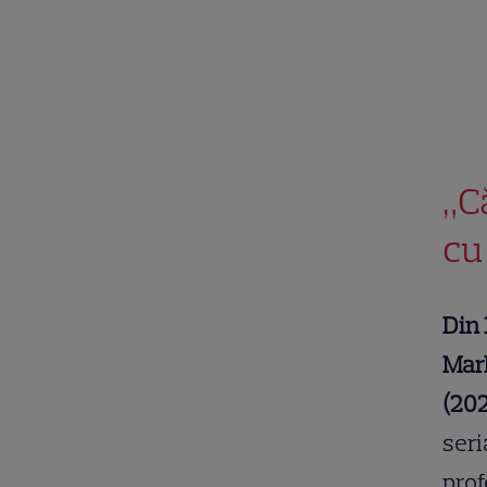
„C
cu
Din 
Marl
(202
seri
prof