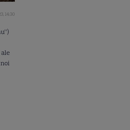
23, 14:30
au”)
 ale
 noi