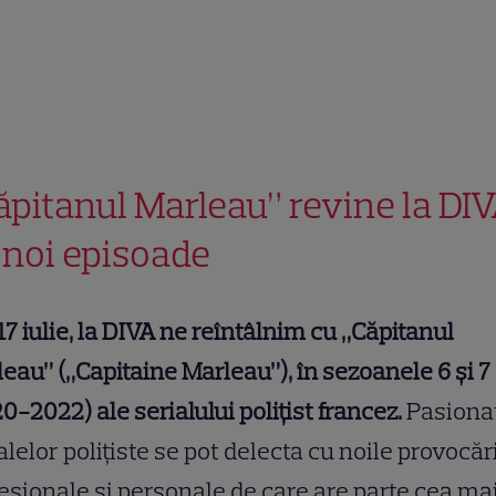
ăpitanul Marleau” revine la DI
 noi episoade
17 iulie, la DIVA ne reîntâlnim cu „Căpitanul
eau” („Capitaine Marleau”), în sezoanele 6 și 7
0-2022) ale serialului polițist francez.
Pasionaț
alelor polițiste se pot delecta cu noile provocăr
esionale și personale de care are parte cea ma