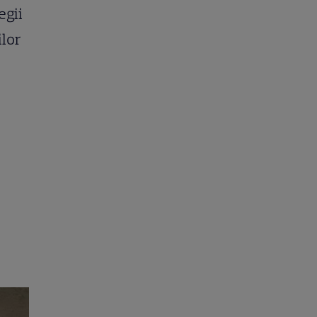
egii
ilor