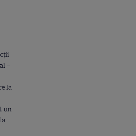
cții
al –
re la
, un
la