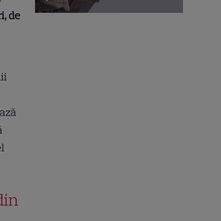
i, de
ii
ează
ă
l
din