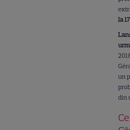
extr
la 1
Lans
urmă
2018
Géra
un p
prob
din 
Ce