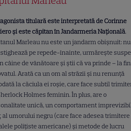
pitanul Marleau
agonista titulară este interpretată de Corinne
ero și este căpitan în Jandarmeria Națională
.
tanul Marleau nu este un jandarm obișnuit: nu
stighează pe repede-înainte, urmărește suspe
n câine de vânătoare și știi că va prinde – la fin
vatul. Arată ca un om al străzii și nu renunță
odată la căciula ei roșie, care face subtil trimite
herlock Holmes feminin. În plus, are o
onalitate unică, un comportament imprevizibil
 al umorului negru (care face adesea trimitere 
alele polițiste americane) și metode de lucru