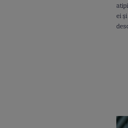
atip
ei ș
desc