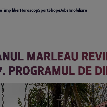
te
Timp liber
Horoscop
Sport
Shop
eJobs
Imobiliare
ANUL MARLEAU REVI
 7. PROGRAMUL DE D