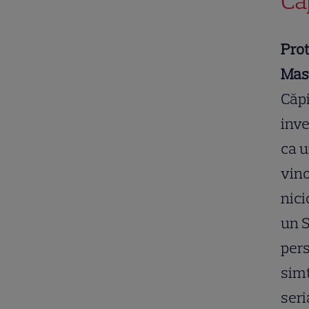
Că
Prot
Masi
Căpi
inve
ca u
vino
nici
un S
pers
simț
seri