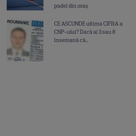
padel din oraș
CE ASCUNDE ultima CIFRA a
CNP-ului? Dacă ai 3 sau 8
însemană că...