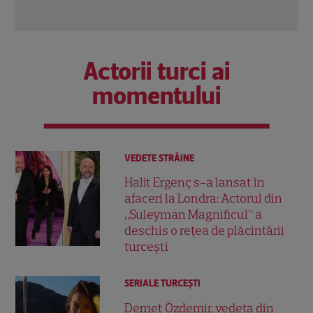
Actorii turci ai
momentului
VEDETE STRĂINE
Halit Ergenç s-a lansat în
afaceri la Londra: Actorul din
„Suleyman Magnificul” a
deschis o rețea de plăcintării
turcești
SERIALE TURCEŞTI
Demet Özdemir, vedeta din