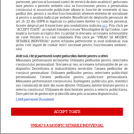
partenere, precum si furnizorii nostri de servicii de date analitice) prelucram
și care sunt avantajele
date pentru a permite website-ului sa functioneze, pentru a personaliza
continutul si anunturile publicitare afisate in functie de interesele si/sau
profilul dvs., pentru a va oferi functionalitati aferente retelelor de socializare
si pentru a analiza traficul pe website. Beneficiati de drepturile prevazute de
art. 15-22 din GDPR in legatura cu prelucrarea datelor cu caracter personal.
Aceste drepturi pot fi exercitate prin modalitatea indicata
aici
. Prin click pe
“ACCEPT TOATE”, acceptati folosirea tuturor Tehnologiilor de tip Cookie, care
implica inclusiv acceptul dvs. cu privire la stocarea/accesarea informatiilor
de catre Vendor-ii cu care colaboram. Prin click pe “VREAU SA MODIFIC
SETARILE INDIVIDUAL” puteti schimba preferintele in mod individual, mai
putin cele legate de cookie strict necesare pentru functionarea website-
ALTE ARTICOLE
ului.
Atât noi, cât și partenerii noștri prelucrăm datele pentru a oferi:
INTERESANTE
Măsurarea performanței reclamelor. Utilizarea profilurilor pentru selectarea
conținutului personalizat. Stocarea și/sau accesarea informațiilor de pe un
dispozitiv. Dezvoltarea și îmbunătățirea serviciilor. Crearea profilurilor de
conținut personalizat. Utilizarea profilurilor pentru selectarea publicității
personalizate. Crearea profilurilor pentru publicitate personalizată.
Măsurarea performanței conținutului. Înțelegerea publicului prin statistici
sau combinații de date din surse diferite. Utilizarea datelor limitate pentru a
CINEMA
selecta conținutul. Utilizarea de date limitate pentru a selecta publicitatea.
Date precise de geolocație și identificarea prin scanarea dispozitivului.
Eli Roth revine cu „Omul cu
Listă parteneri (furnizori)
înghețata mortală”. Filmul
horror în care copiii devin
ACCEPT TOATE
5
criminali după ce mănâncă
înghețată
VREAU SA MODIFIC SETARILE INDIVIDUAL