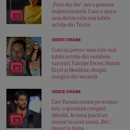
„Fata din vis”, are o poveste
impresionantă. Cum a ajuns
12
una dintre cele mai iubite
actrițe din Turcia
VEDETE STRĂINE
Cum își petrec vara cele mai
iubite actrițe din serialele
turcești. Fahriye Evcen, Hande
32
Erçel și Neslihan Atagül,
imagini din vacanță
VEDETE STRĂINE
Can Yaman revine pe ecrane
într-o ipostază complet
diferită. Actorul joacă un
31
avocat în noul serial „Bro”,
filmat în Italia