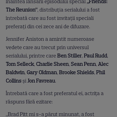
Înaintea lansării episodului special
„Friends:
The Reunion”
, distribuția serialului a fost
întrebată care au fost invitații speciali
preferați din cei zece ani de difuzare.
Jennifer Aniston a amintit numeroase
vedete care au trecut prin universul
serialului, printre care
Ben Stiller
,
Paul Rudd
,
Tom Selleck
,
Charlie Sheen
,
Sean Penn
,
Alec
Baldwin
,
Gary Oldman
,
Brooke Shields
,
Phil
Collins
și
Jon Favreau
.
Întrebată care a fost preferatul ei, actrița a
răspuns fără ezitare:
„Brad Pitt mi s-a părut minunat, a fost