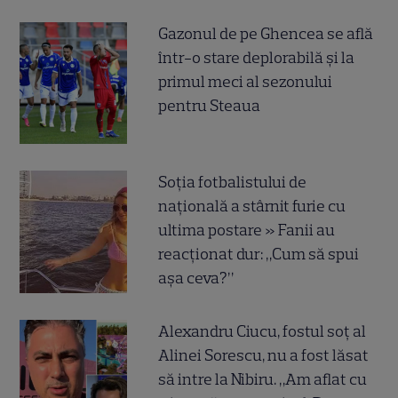
Gazonul de pe Ghencea se află
într-o stare deplorabilă și la
primul meci al sezonului
pentru Steaua
Soția fotbalistului de
națională a stârnit furie cu
ultima postare » Fanii au
reacționat dur: „Cum să spui
așa ceva?”
Alexandru Ciucu, fostul soț al
Alinei Sorescu, nu a fost lăsat
să intre la Nibiru. „Am aflat cu