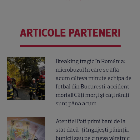
ARTICOLE PARTENERI
Breaking tragic în România:
microbuzul în care se afla
acum câteva minute echipa de
fotbal din București, accident
mortal! Câți morți și câți răniți
sunt până acum
Atenție! Poți primi bani de la
stat dacă-ți îngrijești părinții,
bunicii sau pe cineva vârstnic