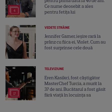
pentru prima dată la 46 de ani.
Ce nume deosebit a ales
4
pentru fetița lui
VEDETE STRĂINE
Jennifer Garner, ieșire rară la
prânz cu fiica ei, Violet. Cum au
fost surprinse cele două
TELEVIZIUNE
Eren Kasikci, fost câștigător
MasterChef Turcia, a murit la
37 de ani. Bucătarul a fost găsit
17
fără viață în locuința sa