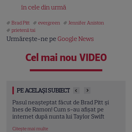
în cele din urmă
Brad Pitt
evergreen
Jennifer Aniston
prietenii tai
Urmărește-ne pe
Google News
Cel mai nou VIDEO
PE ACELAȘI SUBIECT
 18
Pasul neașteptat făcut de Brad Pitt și
Înai
a la
Ines de Ramon! Cum s-au afișat pe
în „F
internet după nunta lui Taylor Swift
mai 
Citește mai multe
Citeș