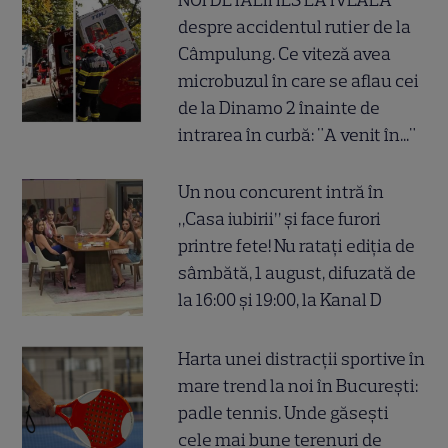
NOI DETALII IES LA IVEALĂ
despre accidentul rutier de la
Câmpulung. Ce viteză avea
microbuzul în care se aflau cei
de la Dinamo 2 înainte de
intrarea în curbă: "A venit în..."
Un nou concurent intră în
„Casa iubirii” și face furori
printre fete! Nu ratați ediția de
sâmbătă, 1 august, difuzată de
la 16:00 și 19:00, la Kanal D
Harta unei distracții sportive în
mare trend la noi în București:
padle tennis. Unde găsești
cele mai bune terenuri de