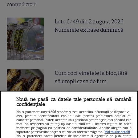
Loto 6/49 din 2 august 2026.
Numerele extrase duminică
Cum coci vinetele la bloc, fără
să umpli casa de fum
Nouă ne pasă ca datele tale personale să rămână
confidențiale
Noi și partenerii noștri
596
stocăm și/sau accesăm informații pe dispozitivul
dvs., precum identificatorii cookie unici pentru prelucrarea datelor cu
caracter personal. Puteți accepta sau gestiona preferințele dvs. făcând clic
Cum se face cafeaua la presa
mai jos, respectiv vă puteți opune utilizării unui interes legitim în orice
moment pe pagina cu politica de confidențialitate. Aceste alegeri vor fi
franceză – cum funcționează
raportate partenerilor noștri și nu vă vor afecta navigarea.
Mai multe detalii
Noi si partenerii nostri (retelele de socializare si agentiile de publicitate