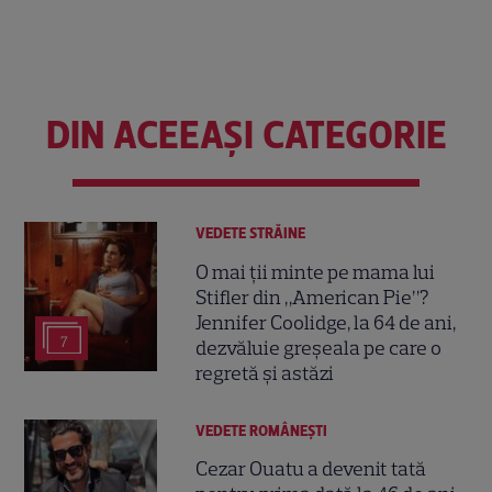
DIN ACEEAȘI CATEGORIE
VEDETE STRĂINE
O mai ții minte pe mama lui
Stifler din „American Pie”?
Jennifer Coolidge, la 64 de ani,
7
dezvăluie greșeala pe care o
regretă și astăzi
VEDETE ROMÂNEŞTI
Cezar Ouatu a devenit tată