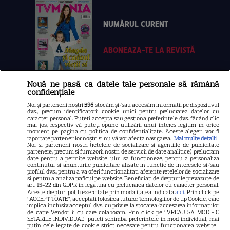
NUMĂRUL CURENT
ABONEAZA-TE LA REVISTĂ
Nouă ne pasă ca datele tale personale să rămână
confidențiale
Libertatea
Noi și partenerii noștri
596
stocăm și/sau accesăm informații pe dispozitivul
dvs., precum identificatorii cookie unici pentru prelucrarea datelor cu
Libertatea pentru femei
caracter personal. Puteți accepta sau gestiona preferințele dvs. făcând clic
mai jos, respectiv vă puteți opune utilizării unui interes legitim în orice
GSP
moment pe pagina cu politica de confidențialitate. Aceste alegeri vor fi
raportate partenerilor noștri și nu vă vor afecta navigarea.
Mai multe detalii
Noi si partenerii nostri (retelele de socializare si agentiile de publicitate
Știri mondene
partenere, precum si furnizorii nostri de servicii de date analitice) prelucram
date pentru a permite website-ului sa functioneze, pentru a personaliza
Avantaje
continutul si anunturile publicitare afisate in functie de interesele si/sau
profilul dvs., pentru a va oferi functionalitati aferente retelelor de socializare
Elle
si pentru a analiza traficul pe website. Beneficiati de drepturile prevazute de
art. 15-22 din GDPR in legatura cu prelucrarea datelor cu caracter personal.
Unica
Aceste drepturi pot fi exercitate prin modalitatea indicata
aici
. Prin click pe
“ACCEPT TOATE”, acceptati folosirea tuturor Tehnologiilor de tip Cookie, care
implica inclusiv acceptul dvs. cu privire la stocarea/accesarea informatiilor
Retete practice
de catre Vendor-ii cu care colaboram. Prin click pe “VREAU SA MODIFIC
SETARILE INDIVIDUAL” puteti schimba preferintele in mod individual, mai
putin cele legate de cookie strict necesare pentru functionarea website-