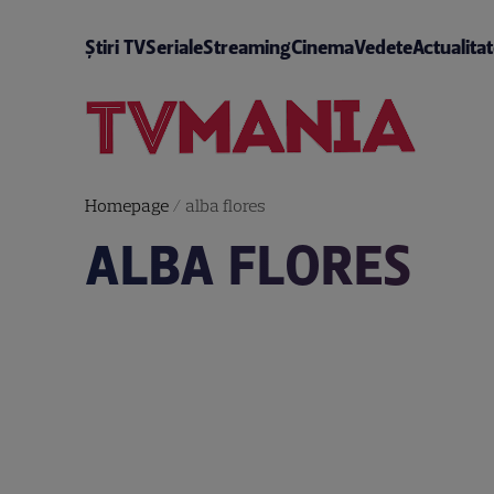
Știri TV
Seriale
Streaming
Cinema
Vedete
Actualita
Homepage
/
alba flores
ALBA FLORES