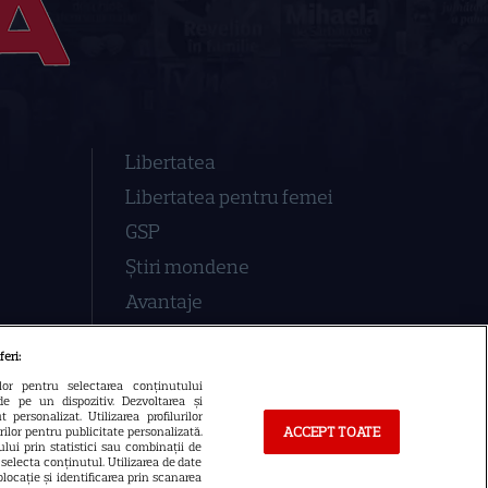
Libertatea
Libertatea pentru femei
GSP
Știri mondene
Avantaje
Elle
feri:
Unica
ilor pentru selectarea conținutului
de pe un dispozitiv. Dezvoltarea și
Retete practice
 personalizat. Utilizarea profilurilor
ACCEPT TOATE
urilor pentru publicitate personalizată.
lui prin statistici sau combinații de
a selecta conținutul. Utilizarea de date
locație și identificarea prin scanarea