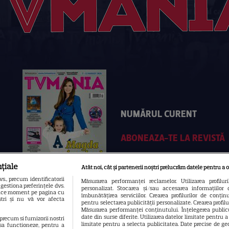
NUMĂRUL CURENT
ABONEAZA-TE LA REVISTĂ
țiale
Atât noi, cât și partenerii noștri prelucrăm datele pentru a o
., precum identificatorii
Măsurarea performanței reclamelor. Utilizarea profilur
gestiona preferințele dvs.
personalizat. Stocarea și/sau accesarea informațiilor 
 orice moment pe pagina cu
îmbunătățirea serviciilor. Crearea profilurilor de conținut
oștri și nu vă vor afecta
pentru selectarea publicității personalizate. Crearea profil
Măsurarea performanței conținutului. Înțelegerea publicu
date din surse diferite. Utilizarea datelor limitate pentru 
 precum si furnizorii nostri
limitate pentru a selecta publicitatea. Date precise de geo
sa functioneze, pentru a