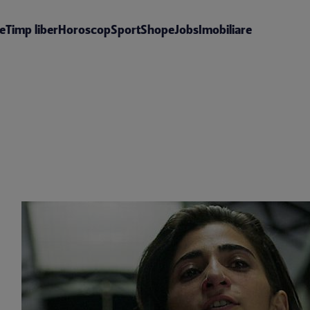
te
Timp liber
Horoscop
Sport
Shop
eJobs
Imobiliare