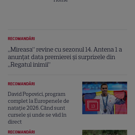
RECOMANDĂRI
„Mireasa” revine cu sezonul 14. Antena 1 a
anunțat data premierei și surprizele din
„Regatul inimii”
RECOMANDĂRI
David Popovici, program
complet la Europenele de
13
natație 2026. Când sunt
cursele și unde se văd în
direct
RECOMANDĂRI