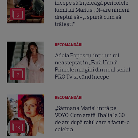
începe să înțeleagă pericolele
lumii lui Marius: „N-are nimeni
6
dreptul să-ți spună cum să
trăiești”
RECOMANDĂRI
Adela Popescu, într-un rol
neașteptat în „Fără Urmă”.
Primele imagini din noul serial
7
PRO TV și când începe
RECOMANDĂRI
„Sărmana Maria” intră pe
VOYO. Cum arată Thalía la 30
de ani după rolul care a făcut-o
18
celebră