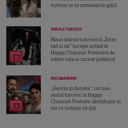
turcesc și ce urmează în grilă
SERIALE TURCEŞTI
Noua dramă turcească „Între
iad și rai” începe astăzi la
Happy Channel. Povestea de
15
iubire care a cucerit publicul
RECOMANDĂRI
„Destin și datorie”, un nou
serial turcesc la Happy
Channel: Poveste, distribuție și
6
tot ce trebuie să știi