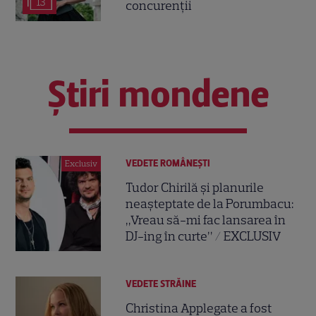
13
concurenții
Știri mondene
VEDETE ROMÂNEŞTI
Exclusiv
Tudor Chirilă și planurile
neașteptate de la Porumbacu:
„Vreau să-mi fac lansarea în
DJ-ing în curte” / EXCLUSIV
VEDETE STRĂINE
Christina Applegate a fost