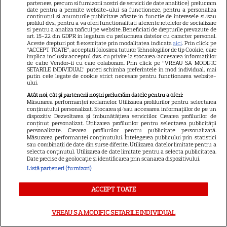
partenere, precum si furnizorii nostri de servicii de date analitice) prelucram
date pentru a permite website-ului sa functioneze, pentru a personaliza
continutul si anunturile publicitare afisate in functie de interesele si/sau
profilul dvs., pentru a va oferi functionalitati aferente retelelor de socializare
si pentru a analiza traficul pe website. Beneficiati de drepturile prevazute de
art. 15-22 din GDPR in legatura cu prelucrarea datelor cu caracter personal.
Aceste drepturi pot fi exercitate prin modalitatea indicata
aici
. Prin click pe
“ACCEPT TOATE”, acceptati folosirea tuturor Tehnologiilor de tip Cookie, care
implica inclusiv acceptul dvs. cu privire la stocarea/accesarea informatiilor
de catre Vendor-ii cu care colaboram. Prin click pe “VREAU SA MODIFIC
SETARILE INDIVIDUAL” puteti schimba preferintele in mod individual, mai
putin cele legate de cookie strict necesare pentru functionarea website-
ului.
Atât noi, cât și partenerii noștri prelucrăm datele pentru a oferi:
Măsurarea performanței reclamelor. Utilizarea profilurilor pentru selectarea
conținutului personalizat. Stocarea și/sau accesarea informațiilor de pe un
dispozitiv. Dezvoltarea și îmbunătățirea serviciilor. Crearea profilurilor de
5
conținut personalizat. Utilizarea profilurilor pentru selectarea publicității
personalizate. Crearea profilurilor pentru publicitate personalizată.
Măsurarea performanței conținutului. Înțelegerea publicului prin statistici
sau combinații de date din surse diferite. Utilizarea datelor limitate pentru a
CINEMA
V
selecta conținutul. Utilizarea de date limitate pentru a selecta publicitatea.
Date precise de geolocație și identificarea prin scanarea dispozitivului.
Eli Roth revine cu „Omul cu
Listă parteneri (furnizori)
înghețata mortală”. Filmul
ACCEPT TOATE
horror în care copiii devin
criminali după ce mănâncă
VREAU SA MODIFIC SETARILE INDIVIDUAL