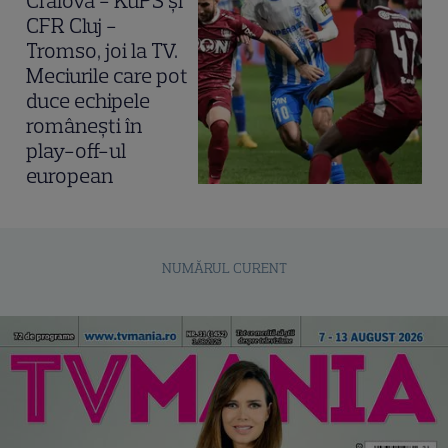
Craiova - KuPS și
CFR Cluj -
Tromso, joi la TV.
Meciurile care pot
duce echipele
românești în
play-off-ul
european
NUMĂRUL CURENT