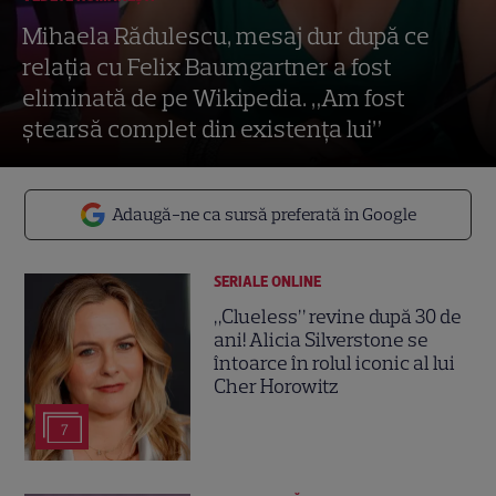
Mihaela Rădulescu, mesaj dur după ce
relația cu Felix Baumgartner a fost
eliminată de pe Wikipedia. „Am fost
ștearsă complet din existența lui”
Adaugă-ne ca sursă preferată în Google
SERIALE ONLINE
„Clueless” revine după 30 de
ani! Alicia Silverstone se
întoarce în rolul iconic al lui
Cher Horowitz
7