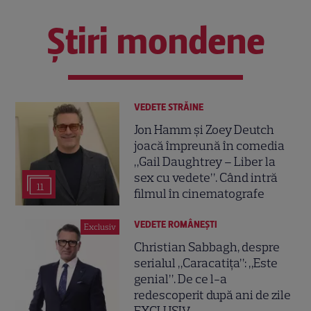
Știri mondene
VEDETE STRĂINE
Jon Hamm și Zoey Deutch
joacă împreună în comedia
„Gail Daughtrey – Liber la
sex cu vedete”. Când intră
11
filmul în cinematografe
VEDETE ROMÂNEŞTI
Exclusiv
Christian Sabbagh, despre
serialul „Caracatița”: „Este
genial”. De ce l-a
redescoperit după ani de zile