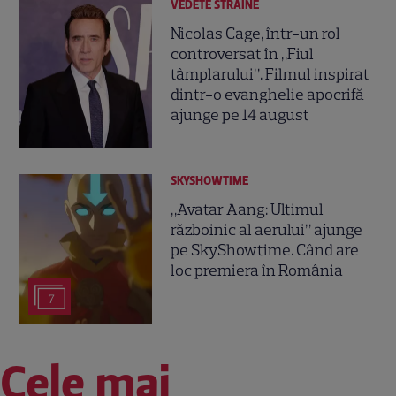
VEDETE STRĂINE
Nicolas Cage, într-un rol
controversat în „Fiul
tâmplarului”. Filmul inspirat
dintr-o evanghelie apocrifă
ajunge pe 14 august
SKYSHOWTIME
„Avatar Aang: Ultimul
războinic al aerului” ajunge
pe SkyShowtime. Când are
loc premiera în România
7
Cele mai