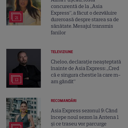
concurentă de la „Asia
Express”, a făcut o dezvăluire
21
dureroasă despre starea sa de
sănătate. Mesajul transmis
fanilor
TELEVIZIUNE
Cheloo, declarație neașteptată
înainte de Asia Express: „Cred
că e singura chestie la care m-
12
am gândit”
RECOMANDĂRI
Asia Express sezonul 9: Când
începe noul sezon la Antena 1
și ce traseu vor parcurge