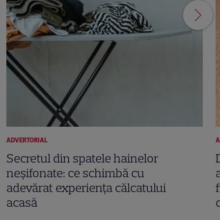
ADVERTORIAL
A
Secretul din spatele hainelor
neșifonate: ce schimbă cu
adevărat experiența călcatului
acasă