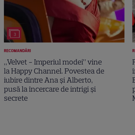
3
RECOMANDĂRI
R
„Velvet - Imperiul modei” vine
la Happy Channel. Povestea de
iubire dintre Ana și Alberto,
pusă la încercare de intrigi și
secrete