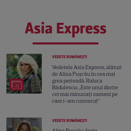
Asia Express
VEDETE ROMÂNEŞTI
Vedetele Asia Express, alături
de Alina Pușcău în cea mai
grea perioadă. Raluca
22
Bădulescu: „Este unul dintre
cei mai minunați oameni pe
care i-am cunoscut”
VEDETE ROMÂNEŞTI
Alina Pușcău, fosta