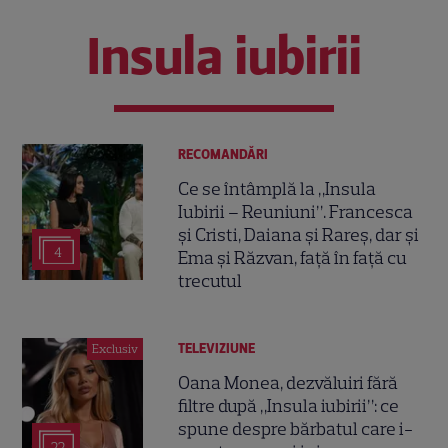
Insula iubirii
RECOMANDĂRI
Ce se întâmplă la „Insula
Iubirii – Reuniuni”. Francesca
și Cristi, Daiana și Rareș, dar și
4
Ema și Răzvan, față în față cu
trecutul
TELEVIZIUNE
Exclusiv
Oana Monea, dezvăluiri fără
filtre după „Insula iubirii”: ce
spune despre bărbatul care i-
22