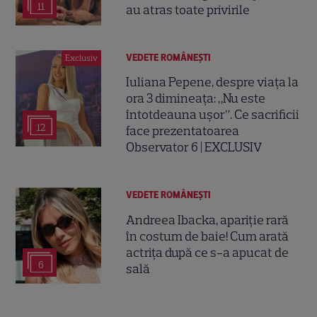
11
au atras toate privirile
VEDETE ROMÂNEŞTI
Exclusiv
Iuliana Pepene, despre viața la
ora 3 dimineața: „Nu este
întotdeauna ușor”. Ce sacrificii
12
face prezentatoarea
Observator 6 | EXCLUSIV
VEDETE ROMÂNEŞTI
Andreea Ibacka, apariție rară
în costum de baie! Cum arată
actrița după ce s-a apucat de
6
sală