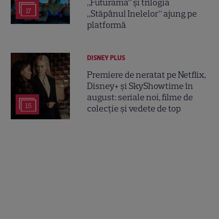
„Futurama” și trilogia
17
„Stăpânul Inelelor” ajung pe
platformă
DISNEY PLUS
Premiere de neratat pe Netflix,
Disney+ și SkyShowtime în
august: seriale noi, filme de
15
colecție și vedete de top