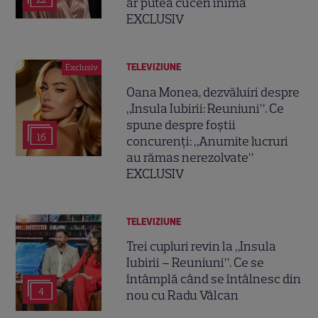
ar putea cuceri inima
EXCLUSIV
TELEVIZIUNE
Exclusiv
Oana Monea, dezvăluiri despre
„Insula Iubirii: Reuniuni”. Ce
spune despre foștii
16
concurenți: „Anumite lucruri
au rămas nerezolvate”
EXCLUSIV
TELEVIZIUNE
Trei cupluri revin la „Insula
Iubirii – Reuniuni”. Ce se
întâmplă când se întâlnesc din
4
nou cu Radu Vâlcan