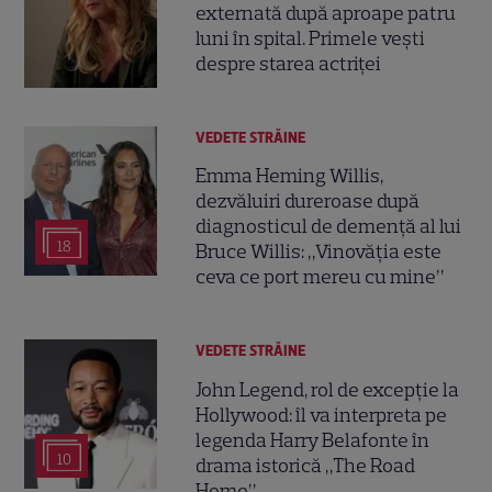
externată după aproape patru
luni în spital. Primele vești
despre starea actriței
VEDETE STRĂINE
Emma Heming Willis,
dezvăluiri dureroase după
diagnosticul de demență al lui
18
Bruce Willis: „Vinovăția este
ceva ce port mereu cu mine”
VEDETE STRĂINE
John Legend, rol de excepție la
Hollywood: îl va interpreta pe
legenda Harry Belafonte în
10
drama istorică „The Road
Home”