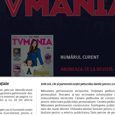
NUMĂRUL CURENT
ABONEAZA-TE LA REVISTĂ
țiale
Atât noi, cât și partenerii noștri prelucrăm datele pentru a o
., precum identificatorii
Măsurarea performanței reclamelor. Utilizarea profilur
gestiona preferințele dvs.
personalizat. Stocarea și/sau accesarea informațiilor 
 orice moment pe pagina cu
îmbunătățirea serviciilor. Crearea profilurilor de conținut
oștri și nu vă vor afecta
pentru selectarea publicității personalizate. Crearea profil
Măsurarea performanței conținutului. Înțelegerea publicu
date din surse diferite. Utilizarea datelor limitate pentru 
 precum si furnizorii nostri
limitate pentru a selecta publicitatea. Date precise de geo
sa functioneze, pentru a