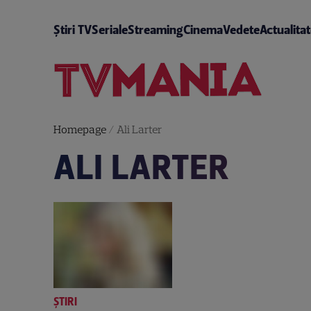
Știri TV
Seriale
Streaming
Cinema
Vedete
Actualita
Homepage
/
Ali Larter
ALI LARTER
ȘTIRI