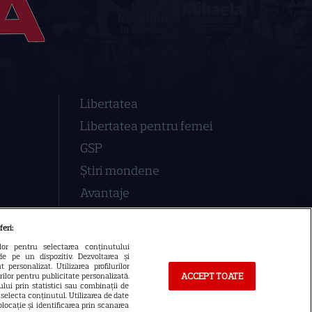
Libertatea
Libertatea pentru femei
GSP
Știri mondene
Avantaje
Elle
feri:
Unica
ilor pentru selectarea conținutului
de pe un dispozitiv. Dezvoltarea și
Retete practice
 personalizat. Utilizarea profilurilor
ACCEPT TOATE
urilor pentru publicitate personalizată.
lui prin statistici sau combinații de
a selecta conținutul. Utilizarea de date
locație și identificarea prin scanarea