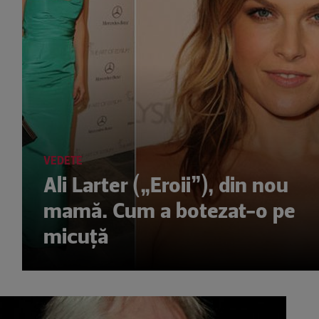
VEDETE
Ali Larter („Eroii”), din nou
mamă. Cum a botezat-o pe
micuţă