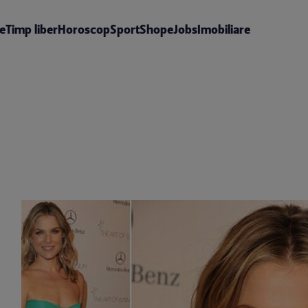
te
Timp liber
Horoscop
Sport
Shop
eJobs
Imobiliare