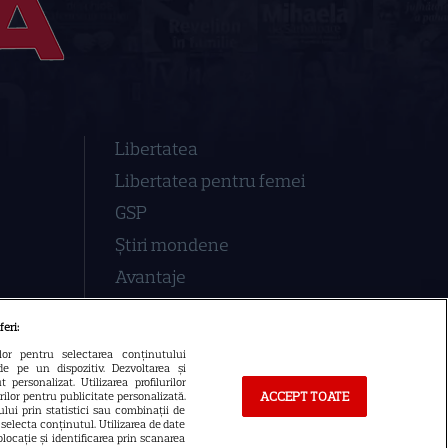
Libertatea
Libertatea pentru femei
GSP
Știri mondene
Avantaje
Elle
feri:
Unica
ilor pentru selectarea conținutului
de pe un dispozitiv. Dezvoltarea și
Retete practice
 personalizat. Utilizarea profilurilor
ACCEPT TOATE
urilor pentru publicitate personalizată.
lui prin statistici sau combinații de
a selecta conținutul. Utilizarea de date
locație și identificarea prin scanarea