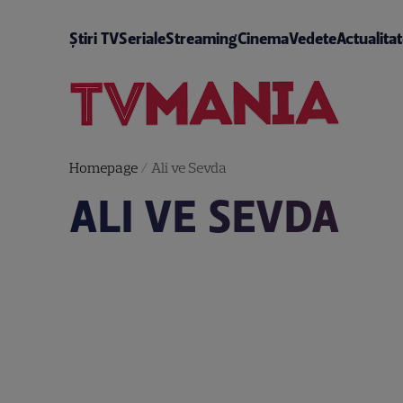
Știri TV
Seriale
Streaming
Cinema
Vedete
Actualita
Homepage
/
Ali ve Sevda
ALI VE SEVDA