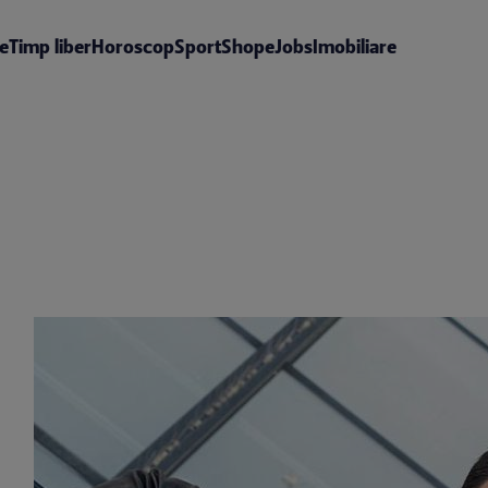
te
Timp liber
Horoscop
Sport
Shop
eJobs
Imobiliare