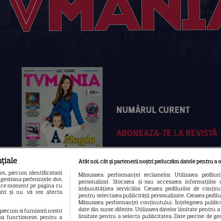
NUMĂRUL CURENT
ABONEAZA-TE LA REVISTĂ
țiale
Atât noi, cât și partenerii noștri prelucrăm datele pentru a o
., precum identificatorii
Măsurarea performanței reclamelor. Utilizarea profilur
gestiona preferințele dvs.
personalizat. Stocarea și/sau accesarea informațiilor 
 orice moment pe pagina cu
îmbunătățirea serviciilor. Crearea profilurilor de conținut
oștri și nu vă vor afecta
pentru selectarea publicității personalizate. Crearea profil
Măsurarea performanței conținutului. Înțelegerea publicu
date din surse diferite. Utilizarea datelor limitate pentru 
 precum si furnizorii nostri
limitate pentru a selecta publicitatea. Date precise de geo
sa functioneze, pentru a