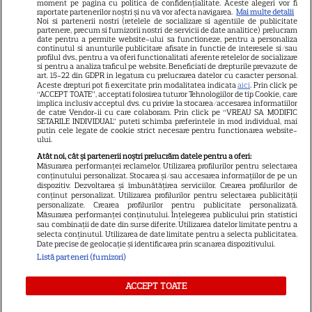
moment pe pagina cu politica de confidențialitate. Aceste alegeri vor fi
Libertatea pentru femei
raportate partenerilor noștri și nu vă vor afecta navigarea.
Mai multe detalii
Noi si partenerii nostri (retelele de socializare si agentiile de publicitate
GSP
partenere, precum si furnizorii nostri de servicii de date analitice) prelucram
date pentru a permite website-ului sa functioneze, pentru a personaliza
Știri mondene
continutul si anunturile publicitare afisate in functie de interesele si/sau
profilul dvs., pentru a va oferi functionalitati aferente retelelor de socializare
si pentru a analiza traficul pe website. Beneficiati de drepturile prevazute de
Avantaje
art. 15-22 din GDPR in legatura cu prelucrarea datelor cu caracter personal.
Aceste drepturi pot fi exercitate prin modalitatea indicata
aici
. Prin click pe
Elle
“ACCEPT TOATE”, acceptati folosirea tuturor Tehnologiilor de tip Cookie, care
implica inclusiv acceptul dvs. cu privire la stocarea/accesarea informatiilor
Unica
de catre Vendor-ii cu care colaboram. Prin click pe “VREAU SA MODIFIC
SETARILE INDIVIDUAL” puteti schimba preferintele in mod individual, mai
putin cele legate de cookie strict necesare pentru functionarea website-
Retete practice
ului.
Atât noi, cât și partenerii noștri prelucrăm datele pentru a oferi:
Măsurarea performanței reclamelor. Utilizarea profilurilor pentru selectarea
URMĂREȘTE-NE PE
conținutului personalizat. Stocarea și/sau accesarea informațiilor de pe un
dispozitiv. Dezvoltarea și îmbunătățirea serviciilor. Crearea profilurilor de
conținut personalizat. Utilizarea profilurilor pentru selectarea publicității
personalizate. Crearea profilurilor pentru publicitate personalizată.
Măsurarea performanței conținutului. Înțelegerea publicului prin statistici
sau combinații de date din surse diferite. Utilizarea datelor limitate pentru a
selecta conținutul. Utilizarea de date limitate pentru a selecta publicitatea.
Date precise de geolocație și identificarea prin scanarea dispozitivului.
Copyright
2026
Ringier Romania – Toate Drepturile rezervate
Listă parteneri (furnizori)
ACCEPT TOATE