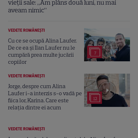
vieții sale: „Am plâns două luni, nu mai
aveam nimic”
VEDETE ROMÂNEŞTI
Cu ce se ocupă Alina Laufer.
De ce ea și Ilan Laufer nu le
7
cumpără prea multe jucării
copiilor
VEDETE ROMÂNEŞTI
Jorge, despre cum Alina
Laufer i-a interzis s-o vadă pe
12
fiica lor, Karina. Care este
relația dintre ei acum
VEDETE ROMÂNEŞTI