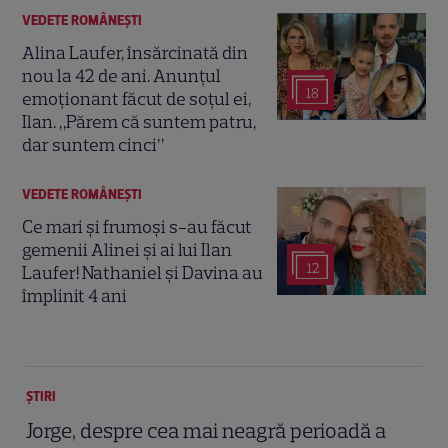
VEDETE ROMÂNEŞTI
Alina Laufer, însărcinată din
nou la 42 de ani. Anunțul
18
emoționant făcut de soțul ei,
Ilan. „Părem că suntem patru,
dar suntem cinci”
VEDETE ROMÂNEŞTI
Ce mari și frumoși s-au făcut
gemenii Alinei și ai lui Ilan
12
Laufer! Nathaniel și Davina au
împlinit 4 ani
ȘTIRI
Jorge, despre cea mai neagră perioadă a