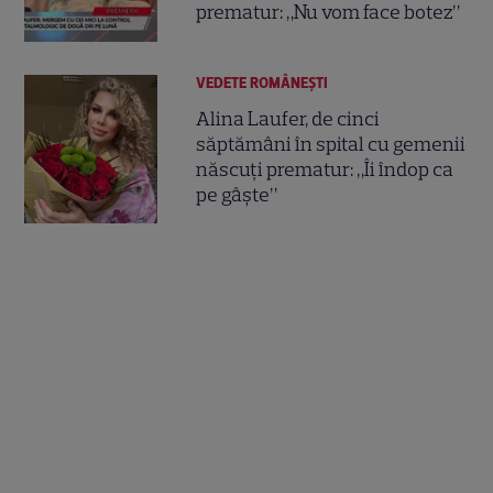
prematur: „Nu vom face botez”
VEDETE ROMÂNEŞTI
Alina Laufer, de cinci
săptămâni în spital cu gemenii
născuți prematur: „Îi îndop ca
pe gâște”