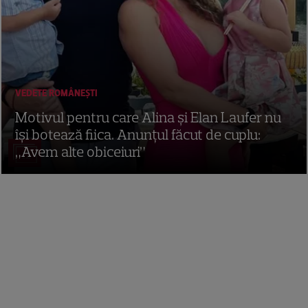
VEDETE ROMÂNEŞTI
Motivul pentru care Alina și Elan Laufer nu
își botează fiica. Anunțul făcut de cuplu:
„Avem alte obiceiuri”
12