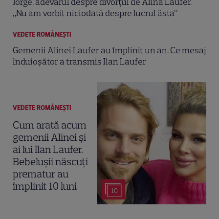
Jorge, adevărul despre divorțul de Alina Laufer.
„Nu am vorbit niciodată despre lucrul ăsta”
VEDETE ROMÂNEŞTI
Gemenii Alinei Laufer au împlinit un an. Ce mesaj
înduioșător a transmis Ilan Laufer
VEDETE ROMÂNEŞTI
Cum arată acum
gemenii Alinei și
ai lui Ilan Laufer.
Bebelușii născuți
prematur au
împlinit 10 luni
10