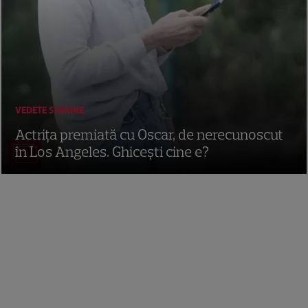
VEDETE STRĂINE
Actrița premiată cu Oscar, de nerecunoscut
în Los Angeles. Ghicești cine e?
11