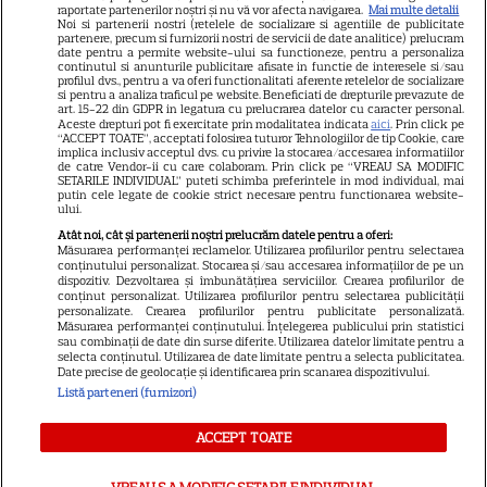
raportate partenerilor noștri și nu vă vor afecta navigarea.
Mai multe detalii
Noi si partenerii nostri (retelele de socializare si agentiile de publicitate
Avantaje
partenere, precum si furnizorii nostri de servicii de date analitice) prelucram
date pentru a permite website-ului sa functioneze, pentru a personaliza
Elle
continutul si anunturile publicitare afisate in functie de interesele si/sau
profilul dvs., pentru a va oferi functionalitati aferente retelelor de socializare
Unica
si pentru a analiza traficul pe website. Beneficiati de drepturile prevazute de
art. 15-22 din GDPR in legatura cu prelucrarea datelor cu caracter personal.
Retete practice
Aceste drepturi pot fi exercitate prin modalitatea indicata
aici
. Prin click pe
“ACCEPT TOATE”, acceptati folosirea tuturor Tehnologiilor de tip Cookie, care
implica inclusiv acceptul dvs. cu privire la stocarea/accesarea informatiilor
de catre Vendor-ii cu care colaboram. Prin click pe “VREAU SA MODIFIC
SETARILE INDIVIDUAL” puteti schimba preferintele in mod individual, mai
URMĂREȘTE-NE PE
putin cele legate de cookie strict necesare pentru functionarea website-
ului.
Atât noi, cât și partenerii noștri prelucrăm datele pentru a oferi:
Măsurarea performanței reclamelor. Utilizarea profilurilor pentru selectarea
conținutului personalizat. Stocarea și/sau accesarea informațiilor de pe un
dispozitiv. Dezvoltarea și îmbunătățirea serviciilor. Crearea profilurilor de
conținut personalizat. Utilizarea profilurilor pentru selectarea publicității
Copyright
2026
Ringier Romania – Toate Drepturile rezervate
personalizate. Crearea profilurilor pentru publicitate personalizată.
Măsurarea performanței conținutului. Înțelegerea publicului prin statistici
sau combinații de date din surse diferite. Utilizarea datelor limitate pentru a
selecta conținutul. Utilizarea de date limitate pentru a selecta publicitatea.
Date precise de geolocație și identificarea prin scanarea dispozitivului.
Listă parteneri (furnizori)
Pariază responsabil! Decizia ONJN nr. 821/25.09.2025.
Jocurile de noroc sunt interzise minorilor.
ACCEPT TOATE