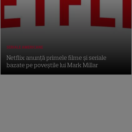
SERIALE AMERICANE
Netflix anunță primele filme și seriale
bazate pe poveștile lui Mark Millar