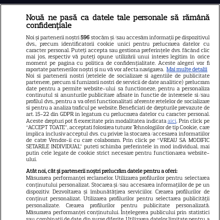
Nouă ne pasă ca datele tale personale să rămână
Libertatea
confidențiale
Libertatea pentru femei
Noi și partenerii noștri
596
stocăm și/sau accesăm informații pe dispozitivul
dvs., precum identificatorii cookie unici pentru prelucrarea datelor cu
GSP
caracter personal. Puteți accepta sau gestiona preferințele dvs. făcând clic
mai jos, respectiv vă puteți opune utilizării unui interes legitim în orice
Știri mondene
moment pe pagina cu politica de confidențialitate. Aceste alegeri vor fi
raportate partenerilor noștri și nu vă vor afecta navigarea.
Mai multe detalii
Noi si partenerii nostri (retelele de socializare si agentiile de publicitate
Avantaje
partenere, precum si furnizorii nostri de servicii de date analitice) prelucram
date pentru a permite website-ului sa functioneze, pentru a personaliza
Elle
continutul si anunturile publicitare afisate in functie de interesele si/sau
profilul dvs., pentru a va oferi functionalitati aferente retelelor de socializare
Unica
si pentru a analiza traficul pe website. Beneficiati de drepturile prevazute de
art. 15-22 din GDPR in legatura cu prelucrarea datelor cu caracter personal.
Retete practice
Aceste drepturi pot fi exercitate prin modalitatea indicata
aici
. Prin click pe
“ACCEPT TOATE”, acceptati folosirea tuturor Tehnologiilor de tip Cookie, care
implica inclusiv acceptul dvs. cu privire la stocarea/accesarea informatiilor
de catre Vendor-ii cu care colaboram. Prin click pe “VREAU SA MODIFIC
SETARILE INDIVIDUAL” puteti schimba preferintele in mod individual, mai
URMĂREȘTE-NE PE
putin cele legate de cookie strict necesare pentru functionarea website-
ului.
Atât noi, cât și partenerii noștri prelucrăm datele pentru a oferi:
Măsurarea performanței reclamelor. Utilizarea profilurilor pentru selectarea
conținutului personalizat. Stocarea și/sau accesarea informațiilor de pe un
dispozitiv. Dezvoltarea și îmbunătățirea serviciilor. Crearea profilurilor de
conținut personalizat. Utilizarea profilurilor pentru selectarea publicității
Copyright
2026
Ringier Romania – Toate Drepturile rezervate
personalizate. Crearea profilurilor pentru publicitate personalizată.
Măsurarea performanței conținutului. Înțelegerea publicului prin statistici
sau combinații de date din surse diferite. Utilizarea datelor limitate pentru a