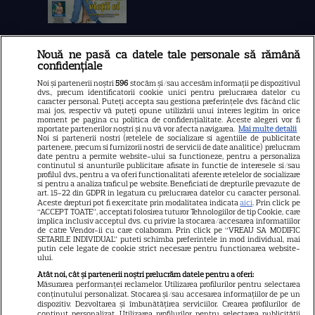
Nouă ne pasă ca datele tale personale să rămână
Libertatea
confidențiale
Libertatea pentru femei
Noi și partenerii noștri
596
stocăm și/sau accesăm informații pe dispozitivul
dvs., precum identificatorii cookie unici pentru prelucrarea datelor cu
GSP
caracter personal. Puteți accepta sau gestiona preferințele dvs. făcând clic
mai jos, respectiv vă puteți opune utilizării unui interes legitim în orice
Știri mondene
moment pe pagina cu politica de confidențialitate. Aceste alegeri vor fi
raportate partenerilor noștri și nu vă vor afecta navigarea.
Mai multe detalii
Noi si partenerii nostri (retelele de socializare si agentiile de publicitate
Avantaje
partenere, precum si furnizorii nostri de servicii de date analitice) prelucram
date pentru a permite website-ului sa functioneze, pentru a personaliza
Elle
continutul si anunturile publicitare afisate in functie de interesele si/sau
profilul dvs., pentru a va oferi functionalitati aferente retelelor de socializare
Unica
si pentru a analiza traficul pe website. Beneficiati de drepturile prevazute de
art. 15-22 din GDPR in legatura cu prelucrarea datelor cu caracter personal.
Retete practice
Aceste drepturi pot fi exercitate prin modalitatea indicata
aici
. Prin click pe
“ACCEPT TOATE”, acceptati folosirea tuturor Tehnologiilor de tip Cookie, care
implica inclusiv acceptul dvs. cu privire la stocarea/accesarea informatiilor
de catre Vendor-ii cu care colaboram. Prin click pe “VREAU SA MODIFIC
SETARILE INDIVIDUAL” puteti schimba preferintele in mod individual, mai
URMĂREȘTE-NE PE
putin cele legate de cookie strict necesare pentru functionarea website-
ului.
Atât noi, cât și partenerii noștri prelucrăm datele pentru a oferi:
Măsurarea performanței reclamelor. Utilizarea profilurilor pentru selectarea
conținutului personalizat. Stocarea și/sau accesarea informațiilor de pe un
dispozitiv. Dezvoltarea și îmbunătățirea serviciilor. Crearea profilurilor de
conținut personalizat. Utilizarea profilurilor pentru selectarea publicității