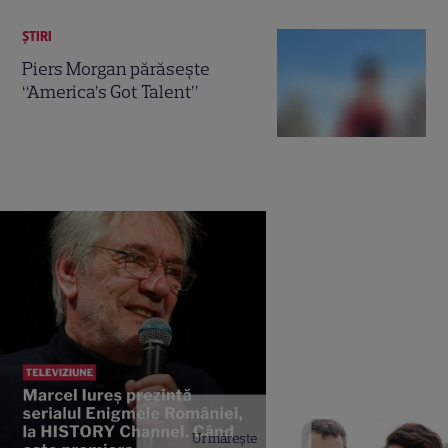
ȘTIRI
Piers Morgan părăseşte
“America’s Got Talent”
Urmărește