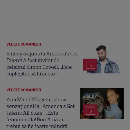
VEDETE ROMÂNEŞTI
Smiley a ajuns la America’s Got
Talent! A fost invitat de
4
celebrul Simon Cowell. „Este
copleșitor să fii acolo”
VEDETE ROMÂNEŞTI
Ana Maria Mărgean, show
senzațional la „America's Got
8
Talent: All Stars”. „Este
fenomenală! România ar
trebui să fie foarte mândră”