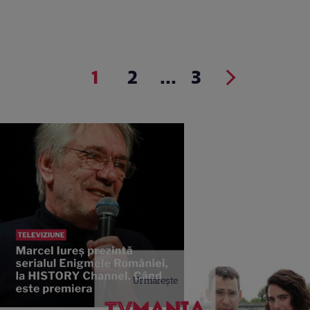
1
2
...
3
Urmărește