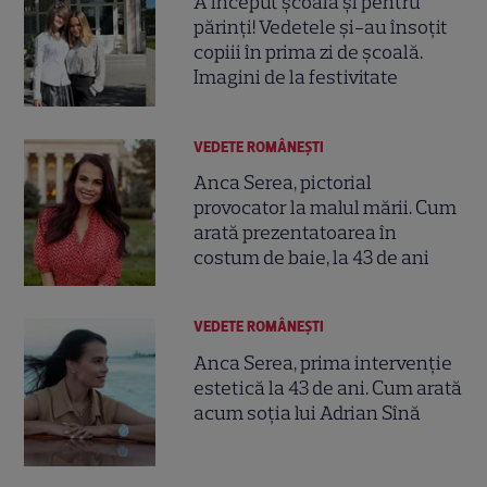
A început școala și pentru
părinți! Vedetele și-au însoțit
copiii în prima zi de școală.
Imagini de la festivitate
VEDETE ROMÂNEŞTI
Anca Serea, pictorial
provocator la malul mării. Cum
arată prezentatoarea în
costum de baie, la 43 de ani
VEDETE ROMÂNEŞTI
Anca Serea, prima intervenție
estetică la 43 de ani. Cum arată
acum soția lui Adrian Sînă