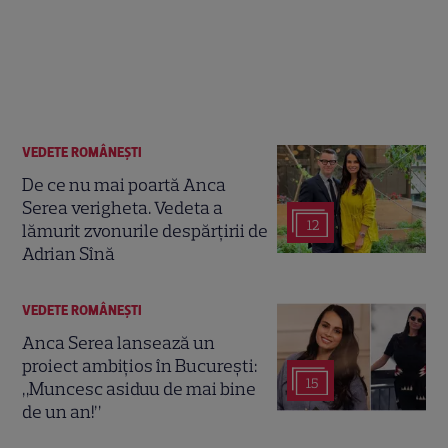
VEDETE ROMÂNEŞTI
De ce nu mai poartă Anca
Serea verigheta. Vedeta a
12
lămurit zvonurile despărțirii de
Adrian Sînă
VEDETE ROMÂNEŞTI
Anca Serea lansează un
proiect ambițios în București:
15
„Muncesc asiduu de mai bine
de un an!”