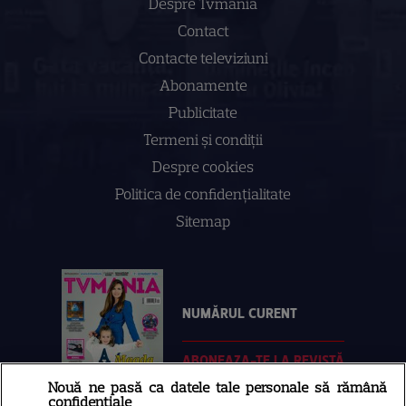
Despre Tvmania
Contact
Contacte televiziuni
Abonamente
Publicitate
Termeni și condiții
Despre cookies
Politica de confidenţialitate
Sitemap
NUMĂRUL CURENT
ABONEAZA-TE LA REVISTĂ
Nouă ne pasă ca datele tale personale să rămână
confidențiale