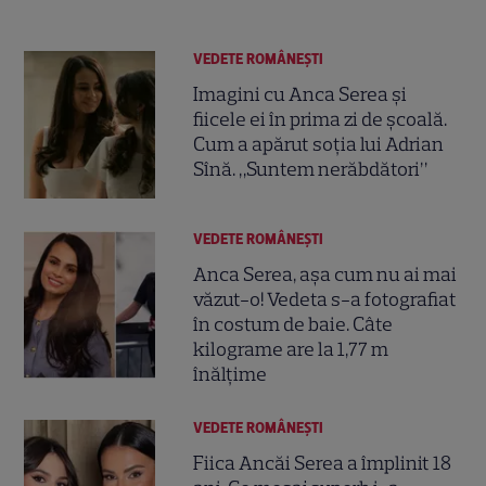
VEDETE ROMÂNEŞTI
Imagini cu Anca Serea și
fiicele ei în prima zi de școală.
Cum a apărut soția lui Adrian
Sînă. „Suntem nerăbdători”
VEDETE ROMÂNEŞTI
Anca Serea, așa cum nu ai mai
văzut-o! Vedeta s-a fotografiat
în costum de baie. Câte
kilograme are la 1,77 m
înălțime
VEDETE ROMÂNEŞTI
Fiica Ancăi Serea a împlinit 18