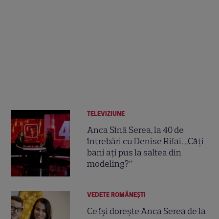
TELEVIZIUNE
Anca Sînă Serea, la 40 de
întrebări cu Denise Rifai. „Câți
bani ați pus la saltea din
modeling?”
VEDETE ROMÂNEŞTI
Ce își dorește Anca Serea de la