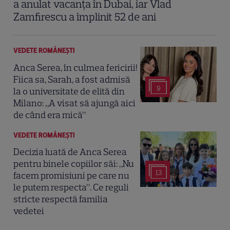
a anulat vacanța în Dubai, iar Vlad
Zamfirescu a împlinit 52 de ani
VEDETE ROMÂNEŞTI
Anca Serea, în culmea fericirii!
Fiica sa, Sarah, a fost admisă
9
la o universitate de elită din
Milano: „A visat să ajungă aici
de când era mică”
VEDETE ROMÂNEŞTI
Decizia luată de Anca Serea
pentru binele copiilor săi: „Nu
13
facem promisiuni pe care nu
le putem respecta”. Ce reguli
stricte respectă familia
vedetei