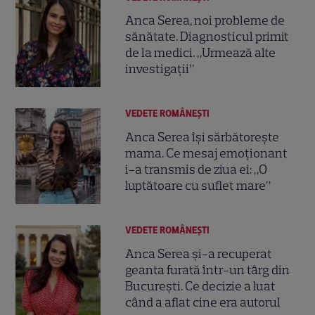
Anca Serea, noi probleme de
sănătate. Diagnosticul primit
de la medici. „Urmează alte
investigații”
VEDETE ROMÂNEŞTI
Anca Serea își sărbătorește
mama. Ce mesaj emoționant
i-a transmis de ziua ei: „O
luptătoare cu suflet mare”
VEDETE ROMÂNEŞTI
Anca Serea și-a recuperat
geanta furată într-un târg din
București. Ce decizie a luat
când a aflat cine era autorul