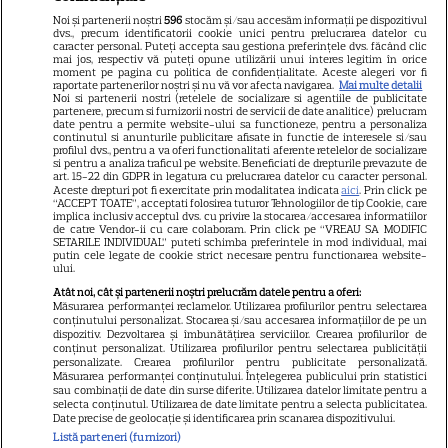
Noi și partenerii noștri
596
stocăm și/sau accesăm informații pe dispozitivul
dvs., precum identificatorii cookie unici pentru prelucrarea datelor cu
Libertatea
caracter personal. Puteți accepta sau gestiona preferințele dvs. făcând clic
mai jos, respectiv vă puteți opune utilizării unui interes legitim în orice
moment pe pagina cu politica de confidențialitate. Aceste alegeri vor fi
Libertatea pentru femei
raportate partenerilor noștri și nu vă vor afecta navigarea.
Mai multe detalii
Noi si partenerii nostri (retelele de socializare si agentiile de publicitate
GSP
partenere, precum si furnizorii nostri de servicii de date analitice) prelucram
date pentru a permite website-ului sa functioneze, pentru a personaliza
Știri mondene
continutul si anunturile publicitare afisate in functie de interesele si/sau
profilul dvs., pentru a va oferi functionalitati aferente retelelor de socializare
si pentru a analiza traficul pe website. Beneficiati de drepturile prevazute de
Avantaje
art. 15-22 din GDPR in legatura cu prelucrarea datelor cu caracter personal.
Aceste drepturi pot fi exercitate prin modalitatea indicata
aici
. Prin click pe
Elle
“ACCEPT TOATE”, acceptati folosirea tuturor Tehnologiilor de tip Cookie, care
implica inclusiv acceptul dvs. cu privire la stocarea/accesarea informatiilor
Unica
de catre Vendor-ii cu care colaboram. Prin click pe “VREAU SA MODIFIC
SETARILE INDIVIDUAL” puteti schimba preferintele in mod individual, mai
Retete practice
putin cele legate de cookie strict necesare pentru functionarea website-
ului.
Atât noi, cât și partenerii noștri prelucrăm datele pentru a oferi:
Măsurarea performanței reclamelor. Utilizarea profilurilor pentru selectarea
URMĂREȘTE-NE PE
conținutului personalizat. Stocarea și/sau accesarea informațiilor de pe un
dispozitiv. Dezvoltarea și îmbunătățirea serviciilor. Crearea profilurilor de
conținut personalizat. Utilizarea profilurilor pentru selectarea publicității
personalizate. Crearea profilurilor pentru publicitate personalizată.
Măsurarea performanței conținutului. Înțelegerea publicului prin statistici
sau combinații de date din surse diferite. Utilizarea datelor limitate pentru a
selecta conținutul. Utilizarea de date limitate pentru a selecta publicitatea.
Date precise de geolocație și identificarea prin scanarea dispozitivului.
Copyright
2026
Ringier Romania – Toate Drepturile rezervate
Listă parteneri (furnizori)