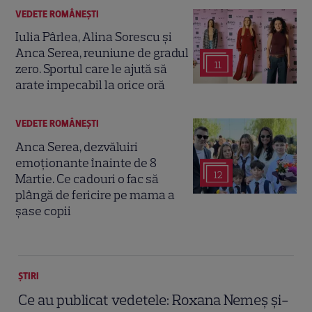
VEDETE ROMÂNEŞTI
Iulia Pârlea, Alina Sorescu și
Anca Serea, reuniune de gradul
11
zero. Sportul care le ajută să
arate impecabil la orice oră
VEDETE ROMÂNEŞTI
Anca Serea, dezvăluiri
emoționante înainte de 8
12
Martie. Ce cadouri o fac să
plângă de fericire pe mama a
șase copii
ȘTIRI
Ce au publicat vedetele: Roxana Nemeș și-