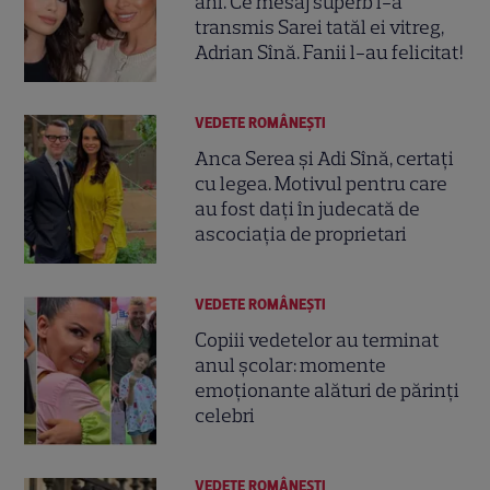
ani. Ce mesaj superb i-a
transmis Sarei tatăl ei vitreg,
Adrian Sînă. Fanii l-au felicitat!
VEDETE ROMÂNEŞTI
Anca Serea și Adi Sînă, certați
cu legea. Motivul pentru care
au fost dați în judecată de
ascociația de proprietari
VEDETE ROMÂNEŞTI
Copiii vedetelor au terminat
anul școlar: momente
emoționante alături de părinți
celebri
VEDETE ROMÂNEŞTI