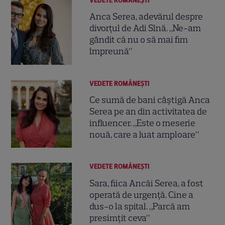
VEDETE ROMÂNEŞTI
Anca Serea, adevărul despre
divorțul de Adi Sînă. „Ne-am
gândit că nu o să mai fim
împreună”
VEDETE ROMÂNEŞTI
Ce sumă de bani câștigă Anca
Serea pe an din activitatea de
influencer. „Este o meserie
nouă, care a luat amploare”
VEDETE ROMÂNEŞTI
Sara, fiica Ancăi Serea, a fost
operată de urgență. Cine a
dus-o la spital. „Parcă am
presimțit ceva”