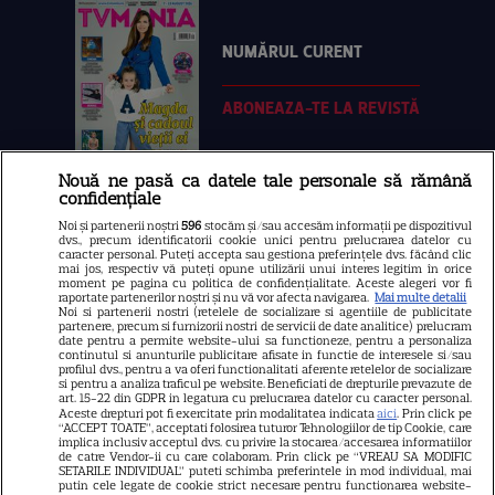
NUMĂRUL CURENT
ABONEAZA-TE LA REVISTĂ
Nouă ne pasă ca datele tale personale să rămână
confidențiale
Libertatea
Noi și partenerii noștri
596
stocăm și/sau accesăm informații pe dispozitivul
dvs., precum identificatorii cookie unici pentru prelucrarea datelor cu
Libertatea pentru femei
caracter personal. Puteți accepta sau gestiona preferințele dvs. făcând clic
mai jos, respectiv vă puteți opune utilizării unui interes legitim în orice
GSP
moment pe pagina cu politica de confidențialitate. Aceste alegeri vor fi
raportate partenerilor noștri și nu vă vor afecta navigarea.
Mai multe detalii
Noi si partenerii nostri (retelele de socializare si agentiile de publicitate
Știri mondene
partenere, precum si furnizorii nostri de servicii de date analitice) prelucram
date pentru a permite website-ului sa functioneze, pentru a personaliza
Avantaje
continutul si anunturile publicitare afisate in functie de interesele si/sau
profilul dvs., pentru a va oferi functionalitati aferente retelelor de socializare
Elle
si pentru a analiza traficul pe website. Beneficiati de drepturile prevazute de
art. 15-22 din GDPR in legatura cu prelucrarea datelor cu caracter personal.
Unica
Aceste drepturi pot fi exercitate prin modalitatea indicata
aici
. Prin click pe
“ACCEPT TOATE”, acceptati folosirea tuturor Tehnologiilor de tip Cookie, care
implica inclusiv acceptul dvs. cu privire la stocarea/accesarea informatiilor
Retete practice
de catre Vendor-ii cu care colaboram. Prin click pe “VREAU SA MODIFIC
SETARILE INDIVIDUAL” puteti schimba preferintele in mod individual, mai
putin cele legate de cookie strict necesare pentru functionarea website-