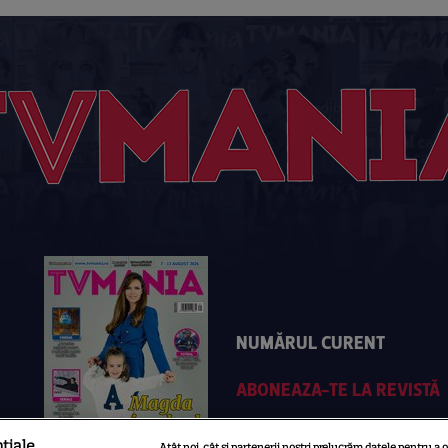
NUMĂRUL CURENT
ABONEAZA-TE LA REVISTĂ
țiale
Atât noi, cât și partenerii noștri prelucrăm datele pentru a o