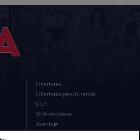
Libertatea
Libertatea pentru femei
GSP
Știri mondene
Avantaje
Elle
feri: