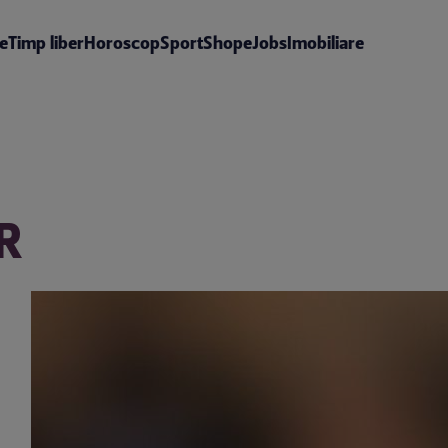
te
Timp liber
Horoscop
Sport
Shop
eJobs
Imobiliare
R