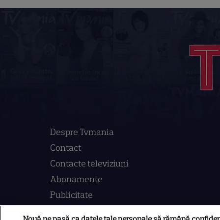
Despre Tvmania
Contact
Contacte televiziuni
Abonamente
Publicitate
Termeni și condiții
Nouă ne pasă ca datele tale personale să rămână confiden