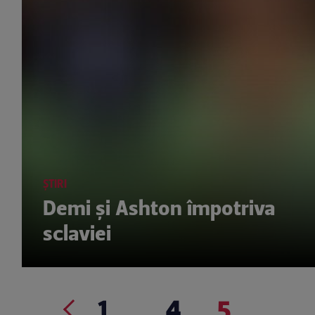
ȘTIRI
Demi şi Ashton împotriva
sclaviei
1
...
4
5