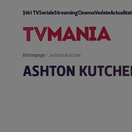
Știri TV
Seriale
Streaming
Cinema
Vedete
Actualita
Homepage
/
ashton kutcher
ASHTON KUTCHE