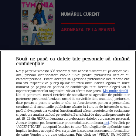
NUMĂRUL CURENT
ABONEAZA-TE LA REVISTĂ
Nouă ne pasă ca datele tale personale să rămână
Libertatea
confidențiale
Libertatea pentru femei
Noi și partenerii noștri
596
stocăm și/sau accesăm informații pe dispozitivul
dvs., precum identificatorii cookie unici pentru prelucrarea datelor cu
GSP
caracter personal. Puteți accepta sau gestiona preferințele dvs. făcând clic
mai jos, respectiv vă puteți opune utilizării unui interes legitim în orice
Știri mondene
moment pe pagina cu politica de confidențialitate. Aceste alegeri vor fi
raportate partenerilor noștri și nu vă vor afecta navigarea.
Mai multe detalii
Noi si partenerii nostri (retelele de socializare si agentiile de publicitate
Avantaje
partenere, precum si furnizorii nostri de servicii de date analitice) prelucram
date pentru a permite website-ului sa functioneze, pentru a personaliza
Elle
continutul si anunturile publicitare afisate in functie de interesele si/sau
profilul dvs., pentru a va oferi functionalitati aferente retelelor de socializare
Unica
si pentru a analiza traficul pe website. Beneficiati de drepturile prevazute de
art. 15-22 din GDPR in legatura cu prelucrarea datelor cu caracter personal.
Retete practice
Aceste drepturi pot fi exercitate prin modalitatea indicata
aici
. Prin click pe
“ACCEPT TOATE”, acceptati folosirea tuturor Tehnologiilor de tip Cookie, care
implica inclusiv acceptul dvs. cu privire la stocarea/accesarea informatiilor
de catre Vendor-ii cu care colaboram. Prin click pe “VREAU SA MODIFIC