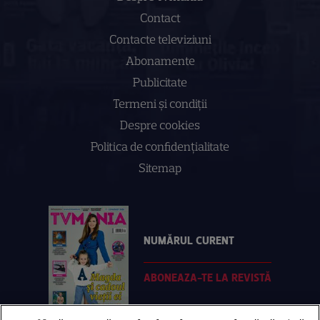
Contact
Contacte televiziuni
Abonamente
Publicitate
Termeni și condiții
Despre cookies
Politica de confidenţialitate
Sitemap
NUMĂRUL CURENT
ABONEAZA-TE LA REVISTĂ