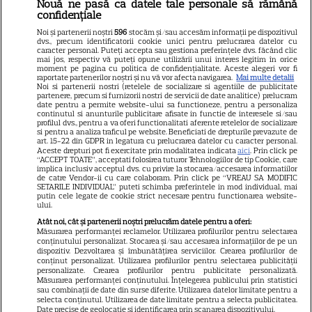
Nouă ne pasă ca datele tale personale să rămână
confidențiale
Libertatea
Noi și partenerii noștri
596
stocăm și/sau accesăm informații pe dispozitivul
dvs., precum identificatorii cookie unici pentru prelucrarea datelor cu
Libertatea pentru femei
caracter personal. Puteți accepta sau gestiona preferințele dvs. făcând clic
mai jos, respectiv vă puteți opune utilizării unui interes legitim în orice
GSP
moment pe pagina cu politica de confidențialitate. Aceste alegeri vor fi
raportate partenerilor noștri și nu vă vor afecta navigarea.
Mai multe detalii
Noi si partenerii nostri (retelele de socializare si agentiile de publicitate
Știri mondene
partenere, precum si furnizorii nostri de servicii de date analitice) prelucram
date pentru a permite website-ului sa functioneze, pentru a personaliza
Avantaje
continutul si anunturile publicitare afisate in functie de interesele si/sau
profilul dvs., pentru a va oferi functionalitati aferente retelelor de socializare
Elle
si pentru a analiza traficul pe website. Beneficiati de drepturile prevazute de
art. 15-22 din GDPR in legatura cu prelucrarea datelor cu caracter personal.
Unica
Aceste drepturi pot fi exercitate prin modalitatea indicata
aici
. Prin click pe
“ACCEPT TOATE”, acceptati folosirea tuturor Tehnologiilor de tip Cookie, care
implica inclusiv acceptul dvs. cu privire la stocarea/accesarea informatiilor
Retete practice
de catre Vendor-ii cu care colaboram. Prin click pe “VREAU SA MODIFIC
SETARILE INDIVIDUAL” puteti schimba preferintele in mod individual, mai
putin cele legate de cookie strict necesare pentru functionarea website-
ului.
URMĂREȘTE-NE PE
Atât noi, cât și partenerii noștri prelucrăm datele pentru a oferi:
Măsurarea performanței reclamelor. Utilizarea profilurilor pentru selectarea
conținutului personalizat. Stocarea și/sau accesarea informațiilor de pe un
dispozitiv. Dezvoltarea și îmbunătățirea serviciilor. Crearea profilurilor de
conținut personalizat. Utilizarea profilurilor pentru selectarea publicității
personalizate. Crearea profilurilor pentru publicitate personalizată.
Măsurarea performanței conținutului. Înțelegerea publicului prin statistici
Copyright
2026
Ringier Romania – Toate Drepturile rezervate
sau combinații de date din surse diferite. Utilizarea datelor limitate pentru a
selecta conținutul. Utilizarea de date limitate pentru a selecta publicitatea.
Date precise de geolocație și identificarea prin scanarea dispozitivului.