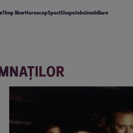
te
Timp liber
Horoscop
Sport
Shop
eJobs
Imobiliare
MNAŢILOR