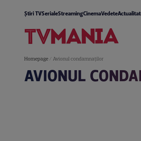
Știri TV
Seriale
Streaming
Cinema
Vedete
Actualita
Homepage
/
Avionul condamnaţilor
AVIONUL CONDA