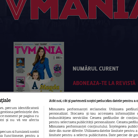
NUMĂRUL CURENT
ABONEAZA-TE LA REVISTĂ
țiale
Atât noi, cât și partenerii noștri prelucrăm datele pentru a o
., precum identificatorii
Măsurarea performanței reclamelor. Utilizarea profilur
gestiona preferințele dvs.
personalizat. Stocarea și/sau accesarea informațiilor 
 orice moment pe pagina cu
îmbunătățirea serviciilor. Crearea profilurilor de conținut
oștri și nu vă vor afecta
pentru selectarea publicității personalizate. Crearea profil
Măsurarea performanței conținutului. Înțelegerea publicu
date din surse diferite. Utilizarea datelor limitate pentru 
 precum si furnizorii nostri
limitate pentru a selecta publicitatea. Date precise de geo
sa functioneze, pentru a