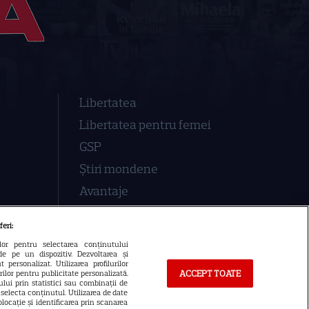
Libertatea
Libertatea pentru femei
GSP
Știri mondene
Avantaje
Elle
feri:
Unica
ilor pentru selectarea conținutului
de pe un dispozitiv. Dezvoltarea și
Retete practice
 personalizat. Utilizarea profilurilor
ACCEPT TOATE
urilor pentru publicitate personalizată.
lui prin statistici sau combinații de
a selecta conținutul. Utilizarea de date
locație și identificarea prin scanarea