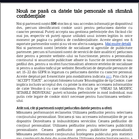
Nouă ne pasă ca datele tale personale să rămână
Libertatea
confidențiale
Libertatea pentru femei
Noi și partenerii noștri
596
stocăm și/sau accesăm informații pe dispozitivul
dvs., precum identificatorii cookie unici pentru prelucrarea datelor cu
GSP
caracter personal. Puteți accepta sau gestiona preferințele dvs. făcând clic
mai jos, respectiv vă puteți opune utilizării unui interes legitim în orice
Știri mondene
moment pe pagina cu politica de confidențialitate. Aceste alegeri vor fi
raportate partenerilor noștri și nu vă vor afecta navigarea.
Mai multe detalii
Noi si partenerii nostri (retelele de socializare si agentiile de publicitate
Avantaje
partenere, precum si furnizorii nostri de servicii de date analitice) prelucram
date pentru a permite website-ului sa functioneze, pentru a personaliza
Elle
continutul si anunturile publicitare afisate in functie de interesele si/sau
profilul dvs., pentru a va oferi functionalitati aferente retelelor de socializare
Unica
si pentru a analiza traficul pe website. Beneficiati de drepturile prevazute de
art. 15-22 din GDPR in legatura cu prelucrarea datelor cu caracter personal.
Retete practice
Aceste drepturi pot fi exercitate prin modalitatea indicata
aici
. Prin click pe
“ACCEPT TOATE”, acceptati folosirea tuturor Tehnologiilor de tip Cookie, care
implica inclusiv acceptul dvs. cu privire la stocarea/accesarea informatiilor
de catre Vendor-ii cu care colaboram. Prin click pe “VREAU SA MODIFIC
SETARILE INDIVIDUAL” puteti schimba preferintele in mod individual, mai
URMĂREȘTE-NE PE
putin cele legate de cookie strict necesare pentru functionarea website-
ului.
Atât noi, cât și partenerii noștri prelucrăm datele pentru a oferi:
Măsurarea performanței reclamelor. Utilizarea profilurilor pentru selectarea
conținutului personalizat. Stocarea și/sau accesarea informațiilor de pe un
dispozitiv. Dezvoltarea și îmbunătățirea serviciilor. Crearea profilurilor de
conținut personalizat. Utilizarea profilurilor pentru selectarea publicității
Copyright
2026
Ringier Romania – Toate Drepturile rezervate
personalizate. Crearea profilurilor pentru publicitate personalizată.
Măsurarea performanței conținutului. Înțelegerea publicului prin statistici
sau combinații de date din surse diferite. Utilizarea datelor limitate pentru a