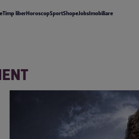
te
Timp liber
Horoscop
Sport
Shop
eJobs
Imobiliare
MENT