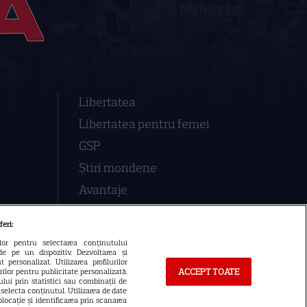
Libertatea
Libertatea pentru femei
GSP
Știri mondene
Avantaje
Elle
feri:
Unica
ilor pentru selectarea conținutului
de pe un dispozitiv. Dezvoltarea și
Retete practice
 personalizat. Utilizarea profilurilor
ACCEPT TOATE
urilor pentru publicitate personalizată.
lui prin statistici sau combinații de
a selecta conținutul. Utilizarea de date
locație și identificarea prin scanarea