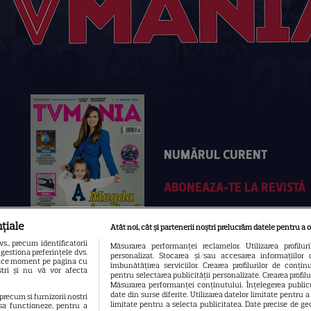
NUMĂRUL CURENT
ABONEAZA-TE LA REVISTĂ
țiale
Atât noi, cât și partenerii noștri prelucrăm datele pentru a o
., precum identificatorii
Măsurarea performanței reclamelor. Utilizarea profilur
gestiona preferințele dvs.
personalizat. Stocarea și/sau accesarea informațiilor 
 orice moment pe pagina cu
îmbunătățirea serviciilor. Crearea profilurilor de conținut
oștri și nu vă vor afecta
pentru selectarea publicității personalizate. Crearea profil
Măsurarea performanței conținutului. Înțelegerea publicu
date din surse diferite. Utilizarea datelor limitate pentru 
 precum si furnizorii nostri
limitate pentru a selecta publicitatea. Date precise de geo
sa functioneze, pentru a