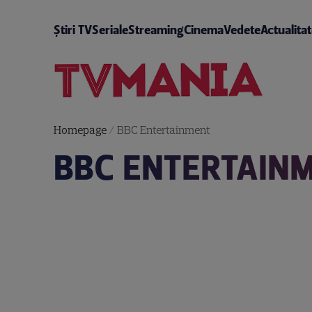
Știri TV
Seriale
Streaming
Cinema
Vedete
Actualita
Homepage
/
BBC Entertainment
BBC ENTERTAIN