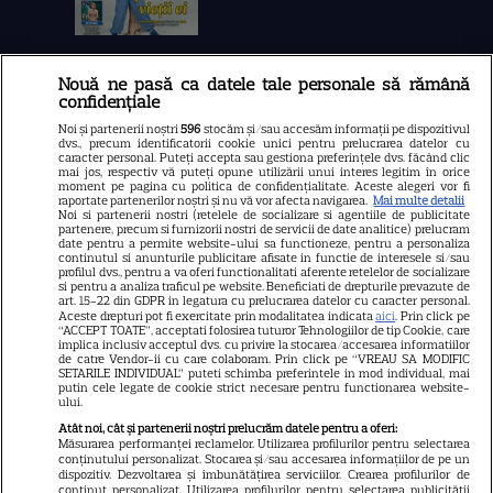
Nouă ne pasă ca datele tale personale să rămână
Libertatea
confidențiale
Libertatea pentru femei
Noi și partenerii noștri
596
stocăm și/sau accesăm informații pe dispozitivul
dvs., precum identificatorii cookie unici pentru prelucrarea datelor cu
GSP
caracter personal. Puteți accepta sau gestiona preferințele dvs. făcând clic
mai jos, respectiv vă puteți opune utilizării unui interes legitim în orice
Știri mondene
moment pe pagina cu politica de confidențialitate. Aceste alegeri vor fi
raportate partenerilor noștri și nu vă vor afecta navigarea.
Mai multe detalii
Noi si partenerii nostri (retelele de socializare si agentiile de publicitate
Avantaje
partenere, precum si furnizorii nostri de servicii de date analitice) prelucram
date pentru a permite website-ului sa functioneze, pentru a personaliza
Elle
continutul si anunturile publicitare afisate in functie de interesele si/sau
profilul dvs., pentru a va oferi functionalitati aferente retelelor de socializare
Unica
si pentru a analiza traficul pe website. Beneficiati de drepturile prevazute de
art. 15-22 din GDPR in legatura cu prelucrarea datelor cu caracter personal.
Retete practice
Aceste drepturi pot fi exercitate prin modalitatea indicata
aici
. Prin click pe
“ACCEPT TOATE”, acceptati folosirea tuturor Tehnologiilor de tip Cookie, care
implica inclusiv acceptul dvs. cu privire la stocarea/accesarea informatiilor
de catre Vendor-ii cu care colaboram. Prin click pe “VREAU SA MODIFIC
SETARILE INDIVIDUAL” puteti schimba preferintele in mod individual, mai
URMĂREȘTE-NE PE
putin cele legate de cookie strict necesare pentru functionarea website-
ului.
Atât noi, cât și partenerii noștri prelucrăm datele pentru a oferi:
Măsurarea performanței reclamelor. Utilizarea profilurilor pentru selectarea
conținutului personalizat. Stocarea și/sau accesarea informațiilor de pe un
dispozitiv. Dezvoltarea și îmbunătățirea serviciilor. Crearea profilurilor de
conținut personalizat. Utilizarea profilurilor pentru selectarea publicității