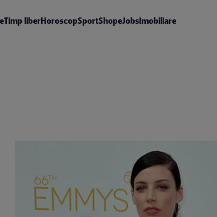
te
Timp liber
Horoscop
Sport
Shop
eJobs
Imobiliare