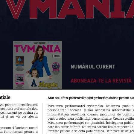
NUMĂRUL CURENT
ABONEAZA-TE LA REVISTĂ
țiale
Atât noi, cât și partenerii noștri prelucrăm datele pentru a o
., precum identificatorii
Măsurarea performanței reclamelor. Utilizarea profilur
gestiona preferințele dvs.
personalizat. Stocarea și/sau accesarea informațiilor 
 orice moment pe pagina cu
îmbunătățirea serviciilor. Crearea profilurilor de conținut
oștri și nu vă vor afecta
pentru selectarea publicității personalizate. Crearea profil
Măsurarea performanței conținutului. Înțelegerea publicu
date din surse diferite. Utilizarea datelor limitate pentru 
 precum si furnizorii nostri
limitate pentru a selecta publicitatea. Date precise de geo
sa functioneze, pentru a