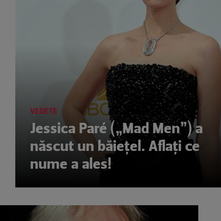
VEDETE
Jessica Paré („Mad Men”) a
născut un băieţel. Aflaţi ce
nume a ales!