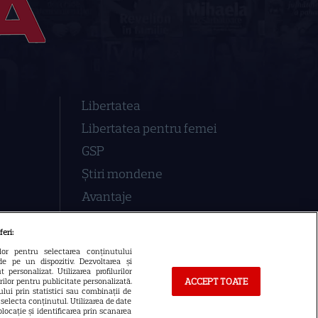
Libertatea
Libertatea pentru femei
GSP
Știri mondene
Avantaje
Elle
feri:
Unica
ilor pentru selectarea conținutului
de pe un dispozitiv. Dezvoltarea și
Retete practice
 personalizat. Utilizarea profilurilor
ACCEPT TOATE
urilor pentru publicitate personalizată.
lui prin statistici sau combinații de
a selecta conținutul. Utilizarea de date
locație și identificarea prin scanarea