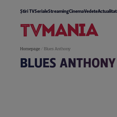
Știri TV
Seriale
Streaming
Cinema
Vedete
Actualita
Homepage
/
Blues Anthony
BLUES ANTHONY