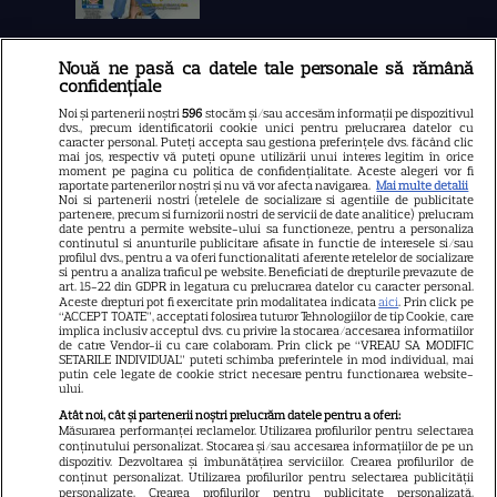
Nouă ne pasă ca datele tale personale să rămână
Libertatea
confidențiale
Libertatea pentru femei
Noi și partenerii noștri
596
stocăm și/sau accesăm informații pe dispozitivul
dvs., precum identificatorii cookie unici pentru prelucrarea datelor cu
GSP
caracter personal. Puteți accepta sau gestiona preferințele dvs. făcând clic
mai jos, respectiv vă puteți opune utilizării unui interes legitim în orice
Știri mondene
moment pe pagina cu politica de confidențialitate. Aceste alegeri vor fi
raportate partenerilor noștri și nu vă vor afecta navigarea.
Mai multe detalii
Noi si partenerii nostri (retelele de socializare si agentiile de publicitate
Avantaje
partenere, precum si furnizorii nostri de servicii de date analitice) prelucram
date pentru a permite website-ului sa functioneze, pentru a personaliza
Elle
continutul si anunturile publicitare afisate in functie de interesele si/sau
profilul dvs., pentru a va oferi functionalitati aferente retelelor de socializare
Unica
si pentru a analiza traficul pe website. Beneficiati de drepturile prevazute de
art. 15-22 din GDPR in legatura cu prelucrarea datelor cu caracter personal.
Retete practice
Aceste drepturi pot fi exercitate prin modalitatea indicata
aici
. Prin click pe
“ACCEPT TOATE”, acceptati folosirea tuturor Tehnologiilor de tip Cookie, care
implica inclusiv acceptul dvs. cu privire la stocarea/accesarea informatiilor
de catre Vendor-ii cu care colaboram. Prin click pe “VREAU SA MODIFIC
SETARILE INDIVIDUAL” puteti schimba preferintele in mod individual, mai
URMĂREȘTE-NE PE
putin cele legate de cookie strict necesare pentru functionarea website-
ului.
Atât noi, cât și partenerii noștri prelucrăm datele pentru a oferi:
Măsurarea performanței reclamelor. Utilizarea profilurilor pentru selectarea
conținutului personalizat. Stocarea și/sau accesarea informațiilor de pe un
dispozitiv. Dezvoltarea și îmbunătățirea serviciilor. Crearea profilurilor de
conținut personalizat. Utilizarea profilurilor pentru selectarea publicității
Copyright
2026
Ringier Romania – Toate Drepturile rezervate
personalizate. Crearea profilurilor pentru publicitate personalizată.