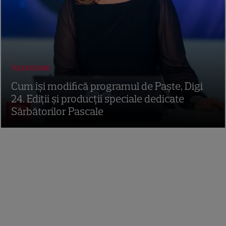
TELEVIZIUNE
Cum își modifică programul de Paște, Digi
24. Ediții și producții speciale dedicate
Sărbătorilor Pascale
3