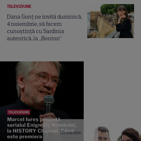
TELEVIZIUNE
Dana Gonț ne invită duminică,
4 noiembrie, să facem
cunoștință cu Sardinia
autentică, la „Bonton”
Urmărește