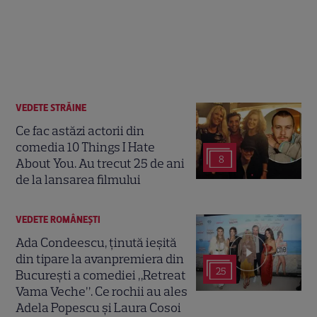
VEDETE STRĂINE
Ce fac astăzi actorii din
comedia 10 Things I Hate
8
About You. Au trecut 25 de ani
de la lansarea filmului
VEDETE ROMÂNEŞTI
Ada Condeescu, ținută ieșită
din tipare la avanpremiera din
25
București a comediei „Retreat
Vama Veche”. Ce rochii au ales
Adela Popescu și Laura Cosoi