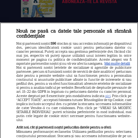
ABONEAZA-TE LA REVISTĂ
Nouă ne pasă ca datele tale personale să rămână
Libertatea
confidențiale
Libertatea pentru femei
Noi și partenerii noștri
596
stocăm și/sau accesăm informații pe dispozitivul
dvs., precum identificatorii cookie unici pentru prelucrarea datelor cu
GSP
caracter personal. Puteți accepta sau gestiona preferințele dvs. făcând clic
mai jos, respectiv vă puteți opune utilizării unui interes legitim în orice
Știri mondene
moment pe pagina cu politica de confidențialitate. Aceste alegeri vor fi
raportate partenerilor noștri și nu vă vor afecta navigarea.
Mai multe detalii
Noi si partenerii nostri (retelele de socializare si agentiile de publicitate
Avantaje
partenere, precum si furnizorii nostri de servicii de date analitice) prelucram
date pentru a permite website-ului sa functioneze, pentru a personaliza
Elle
continutul si anunturile publicitare afisate in functie de interesele si/sau
profilul dvs., pentru a va oferi functionalitati aferente retelelor de socializare
Unica
si pentru a analiza traficul pe website. Beneficiati de drepturile prevazute de
art. 15-22 din GDPR in legatura cu prelucrarea datelor cu caracter personal.
Retete practice
Aceste drepturi pot fi exercitate prin modalitatea indicata
aici
. Prin click pe
“ACCEPT TOATE”, acceptati folosirea tuturor Tehnologiilor de tip Cookie, care
implica inclusiv acceptul dvs. cu privire la stocarea/accesarea informatiilor
de catre Vendor-ii cu care colaboram. Prin click pe “VREAU SA MODIFIC
SETARILE INDIVIDUAL” puteti schimba preferintele in mod individual, mai
URMĂREȘTE-NE PE
putin cele legate de cookie strict necesare pentru functionarea website-
ului.
Atât noi, cât și partenerii noștri prelucrăm datele pentru a oferi:
Măsurarea performanței reclamelor. Utilizarea profilurilor pentru selectarea
conținutului personalizat. Stocarea și/sau accesarea informațiilor de pe un