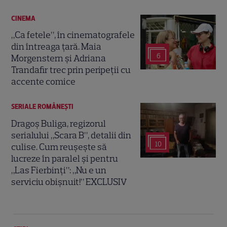
CINEMA
„Ca fetele”, în cinematografele
din întreaga țară. Maia
6
Morgenstern și Adriana
Trandafir trec prin peripeții cu
accente comice
SERIALE ROMÂNEŞTI
Dragoș Buliga, regizorul
serialului „Scara B”, detalii din
10
culise. Cum reușește să
lucreze în paralel și pentru
„Las Fierbinți”: „Nu e un
serviciu obișnuit!” EXCLUSIV