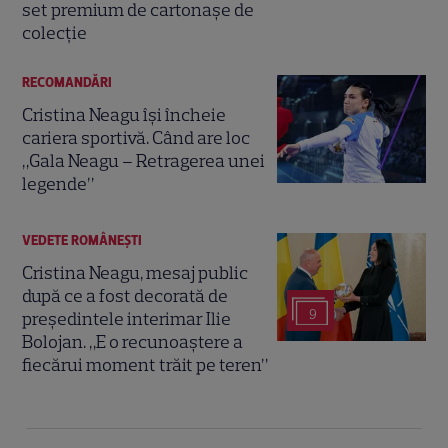
set premium de cartonașe de
colecție
RECOMANDĂRI
Cristina Neagu își încheie
cariera sportivă. Când are loc
„Gala Neagu – Retragerea unei
legende”
VEDETE ROMÂNEŞTI
Cristina Neagu, mesaj public
după ce a fost decorată de
9
președintele interimar Ilie
Bolojan. „E o recunoaștere a
fiecărui moment trăit pe teren”