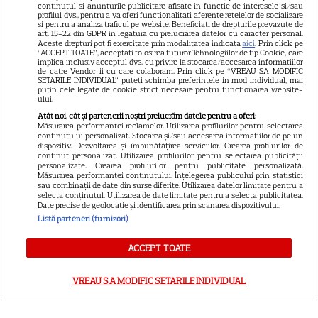
Avantaje
continutul si anunturile publicitare afisate in functie de interesele si/sau
profilul dvs., pentru a va oferi functionalitati aferente retelelor de socializare
Elle
si pentru a analiza traficul pe website. Beneficiati de drepturile prevazute de
art. 15-22 din GDPR in legatura cu prelucrarea datelor cu caracter personal.
Unica
Aceste drepturi pot fi exercitate prin modalitatea indicata
aici
. Prin click pe
“ACCEPT TOATE”, acceptati folosirea tuturor Tehnologiilor de tip Cookie, care
implica inclusiv acceptul dvs. cu privire la stocarea/accesarea informatiilor
Retete practice
de catre Vendor-ii cu care colaboram. Prin click pe “VREAU SA MODIFIC
SETARILE INDIVIDUAL” puteti schimba preferintele in mod individual, mai
putin cele legate de cookie strict necesare pentru functionarea website-
ului.
URMĂREȘTE-NE PE
Atât noi, cât și partenerii noștri prelucrăm datele pentru a oferi:
Măsurarea performanței reclamelor. Utilizarea profilurilor pentru selectarea
conținutului personalizat. Stocarea și/sau accesarea informațiilor de pe un
dispozitiv. Dezvoltarea și îmbunătățirea serviciilor. Crearea profilurilor de
conținut personalizat. Utilizarea profilurilor pentru selectarea publicității
personalizate. Crearea profilurilor pentru publicitate personalizată.
Măsurarea performanței conținutului. Înțelegerea publicului prin statistici
Copyright
2026
Ringier Romania – Toate Drepturile rezervate
sau combinații de date din surse diferite. Utilizarea datelor limitate pentru a
selecta conținutul. Utilizarea de date limitate pentru a selecta publicitatea.
Date precise de geolocație și identificarea prin scanarea dispozitivului.
Listă parteneri (furnizori)
ACCEPT TOATE
Pariază responsabil! Decizia ONJN nr. 821/25.09.2025.
Jocurile de noroc sunt interzise minorilor.
VREAU SA MODIFIC SETARILE INDIVIDUAL