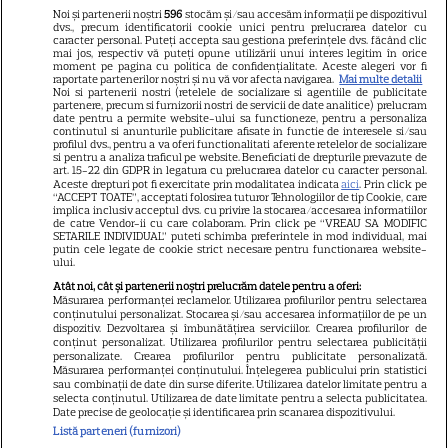
Libertatea
Noi și partenerii noștri
596
stocăm și/sau accesăm informații pe dispozitivul
dvs., precum identificatorii cookie unici pentru prelucrarea datelor cu
Libertatea pentru femei
caracter personal. Puteți accepta sau gestiona preferințele dvs. făcând clic
mai jos, respectiv vă puteți opune utilizării unui interes legitim în orice
GSP
moment pe pagina cu politica de confidențialitate. Aceste alegeri vor fi
raportate partenerilor noștri și nu vă vor afecta navigarea.
Mai multe detalii
Noi si partenerii nostri (retelele de socializare si agentiile de publicitate
Știri mondene
partenere, precum si furnizorii nostri de servicii de date analitice) prelucram
date pentru a permite website-ului sa functioneze, pentru a personaliza
Avantaje
continutul si anunturile publicitare afisate in functie de interesele si/sau
profilul dvs., pentru a va oferi functionalitati aferente retelelor de socializare
Elle
si pentru a analiza traficul pe website. Beneficiati de drepturile prevazute de
art. 15-22 din GDPR in legatura cu prelucrarea datelor cu caracter personal.
Unica
Aceste drepturi pot fi exercitate prin modalitatea indicata
aici
. Prin click pe
“ACCEPT TOATE”, acceptati folosirea tuturor Tehnologiilor de tip Cookie, care
implica inclusiv acceptul dvs. cu privire la stocarea/accesarea informatiilor
Retete practice
de catre Vendor-ii cu care colaboram. Prin click pe “VREAU SA MODIFIC
SETARILE INDIVIDUAL” puteti schimba preferintele in mod individual, mai
putin cele legate de cookie strict necesare pentru functionarea website-
ului.
URMĂREȘTE-NE PE
Atât noi, cât și partenerii noștri prelucrăm datele pentru a oferi:
Măsurarea performanței reclamelor. Utilizarea profilurilor pentru selectarea
conținutului personalizat. Stocarea și/sau accesarea informațiilor de pe un
dispozitiv. Dezvoltarea și îmbunătățirea serviciilor. Crearea profilurilor de
conținut personalizat. Utilizarea profilurilor pentru selectarea publicității
personalizate. Crearea profilurilor pentru publicitate personalizată.
Măsurarea performanței conținutului. Înțelegerea publicului prin statistici
Copyright
2026
Ringier Romania – Toate Drepturile rezervate
sau combinații de date din surse diferite. Utilizarea datelor limitate pentru a
selecta conținutul. Utilizarea de date limitate pentru a selecta publicitatea.
Date precise de geolocație și identificarea prin scanarea dispozitivului.
Listă parteneri (furnizori)