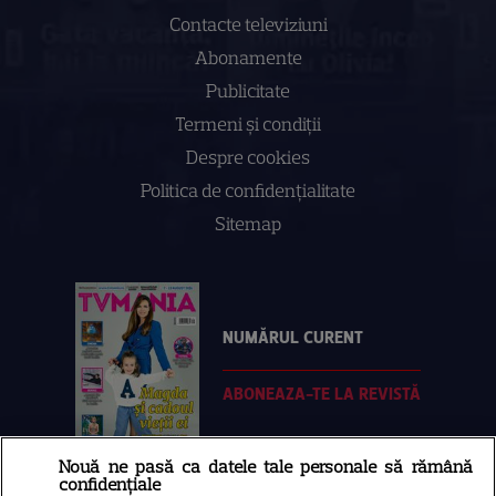
Contacte televiziuni
Abonamente
Publicitate
Termeni și condiții
Despre cookies
Politica de confidenţialitate
Sitemap
NUMĂRUL CURENT
ABONEAZA-TE LA REVISTĂ
Nouă ne pasă ca datele tale personale să rămână
confidențiale