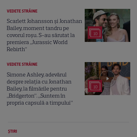
VEDETE STRĂINE
Scarlett Johansson și Jonathan
Bailey, moment tandru pe
10
covorul roșu. S-au sărutat la
premiera „Jurassic World
Rebirth”
VEDETE STRĂINE
Simone Ashley, adevărul
despre relația cu Jonathan
10
Bailey, la filmările pentru
„Bridgerton”. „Suntem în
propria capsulă a timpului”
ȘTIRI