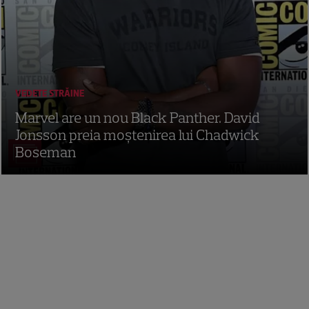
VEDETE STRĂINE
Marvel are un nou Black Panther. David
Jonsson preia moștenirea lui Chadwick
Boseman
3