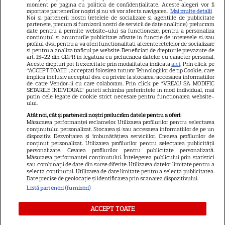
moment pe pagina cu politica de confidențialitate. Aceste alegeri vor fi
Libertatea pentru femei
raportate partenerilor noștri și nu vă vor afecta navigarea.
Mai multe detalii
Noi si partenerii nostri (retelele de socializare si agentiile de publicitate
GSP
partenere, precum si furnizorii nostri de servicii de date analitice) prelucram
date pentru a permite website-ului sa functioneze, pentru a personaliza
Știri mondene
continutul si anunturile publicitare afisate in functie de interesele si/sau
profilul dvs., pentru a va oferi functionalitati aferente retelelor de socializare
si pentru a analiza traficul pe website. Beneficiati de drepturile prevazute de
Avantaje
art. 15-22 din GDPR in legatura cu prelucrarea datelor cu caracter personal.
Aceste drepturi pot fi exercitate prin modalitatea indicata
aici
. Prin click pe
Elle
“ACCEPT TOATE”, acceptati folosirea tuturor Tehnologiilor de tip Cookie, care
implica inclusiv acceptul dvs. cu privire la stocarea/accesarea informatiilor
Unica
de catre Vendor-ii cu care colaboram. Prin click pe “VREAU SA MODIFIC
SETARILE INDIVIDUAL” puteti schimba preferintele in mod individual, mai
Retete practice
putin cele legate de cookie strict necesare pentru functionarea website-
ului.
Atât noi, cât și partenerii noștri prelucrăm datele pentru a oferi:
Măsurarea performanței reclamelor. Utilizarea profilurilor pentru selectarea
URMĂREȘTE-NE PE
conținutului personalizat. Stocarea și/sau accesarea informațiilor de pe un
dispozitiv. Dezvoltarea și îmbunătățirea serviciilor. Crearea profilurilor de
conținut personalizat. Utilizarea profilurilor pentru selectarea publicității
personalizate. Crearea profilurilor pentru publicitate personalizată.
Măsurarea performanței conținutului. Înțelegerea publicului prin statistici
sau combinații de date din surse diferite. Utilizarea datelor limitate pentru a
selecta conținutul. Utilizarea de date limitate pentru a selecta publicitatea.
Date precise de geolocație și identificarea prin scanarea dispozitivului.
Copyright
2026
Ringier Romania – Toate Drepturile rezervate
Listă parteneri (furnizori)
ACCEPT TOATE