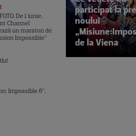
participat la p
E
OTO. De 1 iunie,
noului
nt Channel
„Misiune:Impos
ază un maraton de
ssion Impossible”
de la Viena
tlu!
on: Impossible 6”,