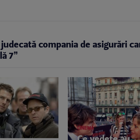
judecată compania de asigurări car
lă 7”
CINEMA
Ce vedete au