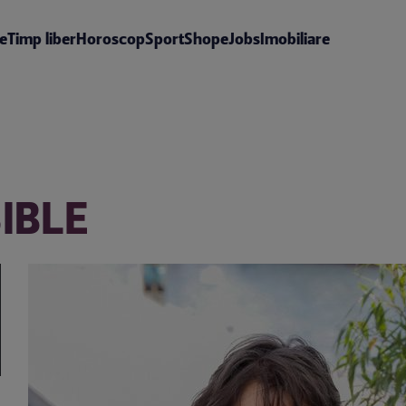
te
Timp liber
Horoscop
Sport
Shop
eJobs
Imobiliare
IBLE