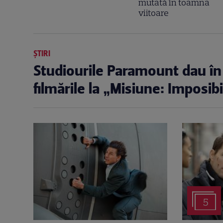
mutată în toamna
viitoare
ȘTIRI
Studiourile Paramount dau în 
filmările la „Misiune: Imposibi
5