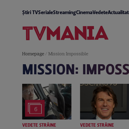
Știri TV
Seriale
Streaming
Cinema
Vedete
Actualita
Homepage
/
Mission: Impossible
MISSION: IMPOSS
6
VEDETE STRĂINE
VEDETE STRĂINE