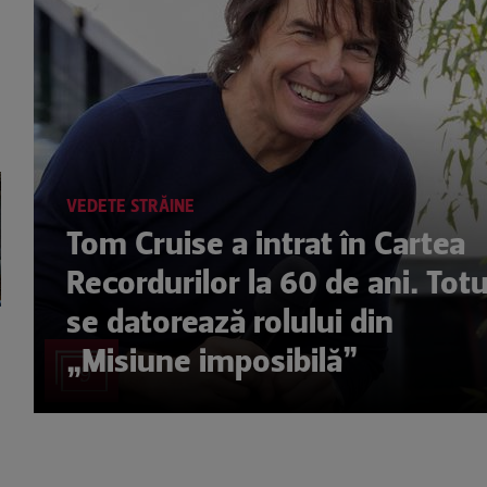
VEDETE STRĂINE
Tom Cruise a intrat în Cartea
Recordurilor la 60 de ani. Totu
se datorează rolului din
„Misiune imposibilă”
9