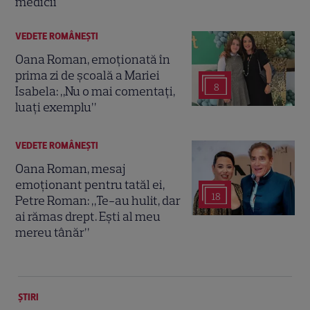
medicii
VEDETE ROMÂNEŞTI
Oana Roman, emoționată în
prima zi de școală a Mariei
8
Isabela: „Nu o mai comentați,
luați exemplu”
VEDETE ROMÂNEŞTI
Oana Roman, mesaj
emoționant pentru tatăl ei,
18
Petre Roman: „Te-au hulit, dar
ai rămas drept. Ești al meu
mereu tânăr”
ȘTIRI