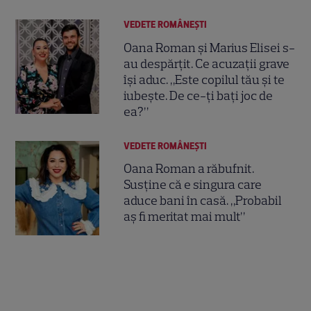
VEDETE ROMÂNEŞTI
Oana Roman și Marius Elisei s-
au despărțit. Ce acuzații grave
își aduc. „Este copilul tău și te
iubește. De ce-ți bați joc de
ea?”
VEDETE ROMÂNEŞTI
Oana Roman a răbufnit.
Susține că e singura care
aduce bani în casă. „Probabil
aș fi meritat mai mult”