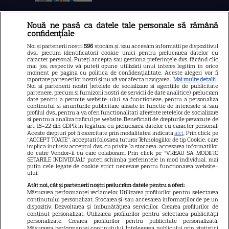
Nouă ne pasă ca datele tale personale să rămână
Libertatea
confidențiale
Libertatea pentru femei
Noi și partenerii noștri
596
stocăm și/sau accesăm informații pe dispozitivul
dvs., precum identificatorii cookie unici pentru prelucrarea datelor cu
GSP
caracter personal. Puteți accepta sau gestiona preferințele dvs. făcând clic
mai jos, respectiv vă puteți opune utilizării unui interes legitim în orice
Știri mondene
moment pe pagina cu politica de confidențialitate. Aceste alegeri vor fi
raportate partenerilor noștri și nu vă vor afecta navigarea.
Mai multe detalii
Avantaje
Noi si partenerii nostri (retelele de socializare si agentiile de publicitate
partenere, precum si furnizorii nostri de servicii de date analitice) prelucram
date pentru a permite website-ului sa functioneze, pentru a personaliza
Elle
continutul si anunturile publicitare afisate in functie de interesele si/sau
profilul dvs., pentru a va oferi functionalitati aferente retelelor de socializare
Unica
si pentru a analiza traficul pe website. Beneficiati de drepturile prevazute de
art. 15-22 din GDPR in legatura cu prelucrarea datelor cu caracter personal.
Retete practice
Aceste drepturi pot fi exercitate prin modalitatea indicata
aici
. Prin click pe
“ACCEPT TOATE”, acceptati folosirea tuturor Tehnologiilor de tip Cookie, care
implica inclusiv acceptul dvs. cu privire la stocarea/accesarea informatiilor
de catre Vendor-ii cu care colaboram. Prin click pe “VREAU SA MODIFIC
SETARILE INDIVIDUAL” puteti schimba preferintele in mod individual, mai
URMĂREȘTE-NE PE
putin cele legate de cookie strict necesare pentru functionarea website-
ului.
Atât noi, cât și partenerii noștri prelucrăm datele pentru a oferi:
Măsurarea performanței reclamelor. Utilizarea profilurilor pentru selectarea
conținutului personalizat. Stocarea și/sau accesarea informațiilor de pe un
dispozitiv. Dezvoltarea și îmbunătățirea serviciilor. Crearea profilurilor de
conținut personalizat. Utilizarea profilurilor pentru selectarea publicității
Copyright
2026
Ringier Romania – Toate Drepturile rezervate
personalizate. Crearea profilurilor pentru publicitate personalizată.
Măsurarea performanței conținutului. Înțelegerea publicului prin statistici