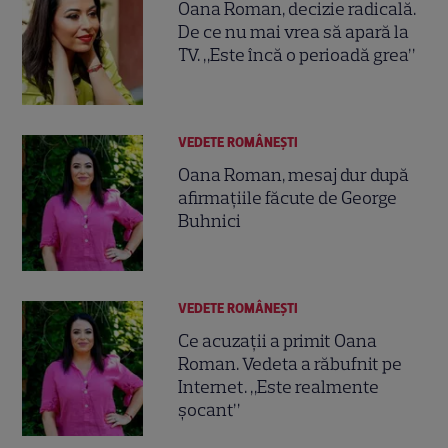
Oana Roman, decizie radicală.
De ce nu mai vrea să apară la
TV. „Este încă o perioadă grea”
VEDETE ROMÂNEŞTI
Oana Roman, mesaj dur după
afirmațiile făcute de George
Buhnici
VEDETE ROMÂNEŞTI
Ce acuzații a primit Oana
Roman. Vedeta a răbufnit pe
Internet. „Este realmente
șocant”