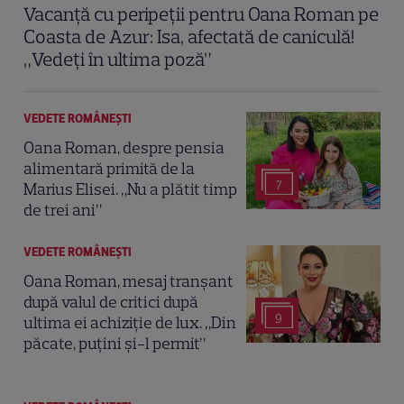
Vacanță cu peripeții pentru Oana Roman pe
Coasta de Azur: Isa, afectată de caniculă!
„Vedeți în ultima poză”
VEDETE ROMÂNEŞTI
Oana Roman, despre pensia
alimentară primită de la
7
Marius Elisei. „Nu a plătit timp
de trei ani”
VEDETE ROMÂNEŞTI
Oana Roman, mesaj tranșant
după valul de critici după
9
ultima ei achiziție de lux. „Din
păcate, puțini și-l permit”