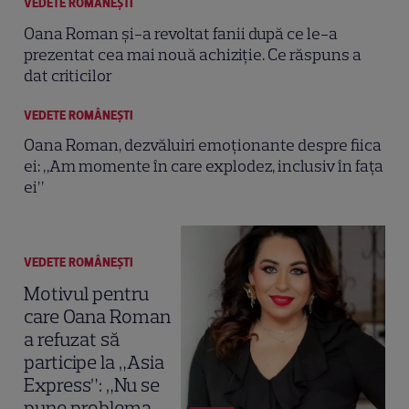
VEDETE ROMÂNEŞTI
Oana Roman și-a revoltat fanii după ce le-a
prezentat cea mai nouă achiziție. Ce răspuns a
dat criticilor
VEDETE ROMÂNEŞTI
Oana Roman, dezvăluiri emoționante despre fiica
ei: „Am momente în care explodez, inclusiv în faţa
ei”
VEDETE ROMÂNEŞTI
Motivul pentru
care Oana Roman
a refuzat să
participe la „Asia
Express”: „Nu se
pune problema