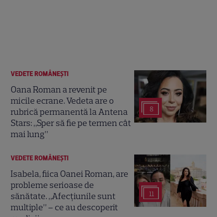
VEDETE ROMÂNEŞTI
Oana Roman a revenit pe
micile ecrane. Vedeta are o
8
rubrică permanentă la Antena
Stars: „Sper să fie pe termen cât
mai lung”
VEDETE ROMÂNEŞTI
Isabela, fiica Oanei Roman, are
probleme serioase de
11
sănătate. „Afecțiunile sunt
multiple” – ce au descoperit