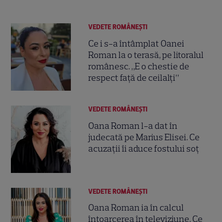
VEDETE ROMÂNEŞTI
Ce i s-a întâmplat Oanei
Roman la o terasă, pe litoralul
românesc. „E o chestie de
respect față de ceilalți”
VEDETE ROMÂNEŞTI
Oana Roman l-a dat în
judecată pe Marius Elisei. Ce
acuzații îi aduce fostului soț
VEDETE ROMÂNEŞTI
Oana Roman ia în calcul
întoarcerea în televiziune. Ce