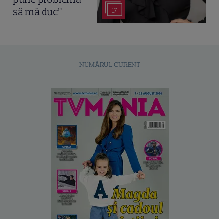
să mă duc”
17
NUMĂRUL CURENT