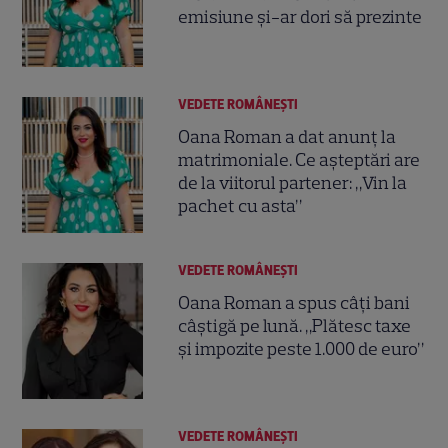
emisiune și-ar dori să prezinte
VEDETE ROMÂNEŞTI
Oana Roman a dat anunț la
matrimoniale. Ce așteptări are
de la viitorul partener: „Vin la
pachet cu asta”
VEDETE ROMÂNEŞTI
Oana Roman a spus câți bani
câștigă pe lună. „Plătesc taxe
și impozite peste 1.000 de euro”
VEDETE ROMÂNEŞTI