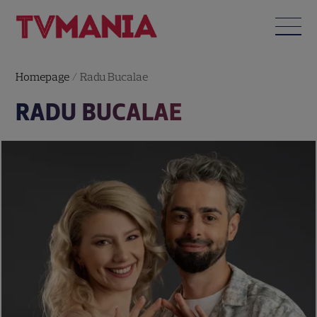
Homepage
/
Radu Bucalae
RADU BUCALAE