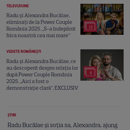
TELEVIZIUNE
Radu și Alexandra Bucălae,
eliminați de la Power Couple
13
România 2025. „S-a îndeplinit
frica noastră cea mai mare”
VEDETE ROMÂNEŞTI
Radu și Alexandra Bucălae, ce
au descoperit despre relația lor
8
după Power Couple România
2025. „Aici a fost o
demonstrație clară”. EXCLUSIV
ȘTIRI
Radu Bucălae și soția sa, Alexandra, ajung