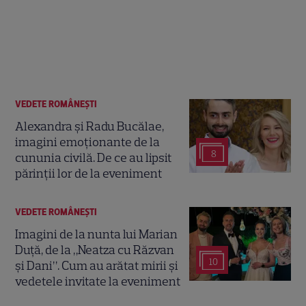
VEDETE ROMÂNEŞTI
Alexandra și Radu Bucălae,
imagini emoționante de la
8
cununia civilă. De ce au lipsit
părinții lor de la eveniment
VEDETE ROMÂNEŞTI
Imagini de la nunta lui Marian
Duță, de la „Neatza cu Răzvan
10
și Dani”. Cum au arătat mirii și
vedetele invitate la eveniment