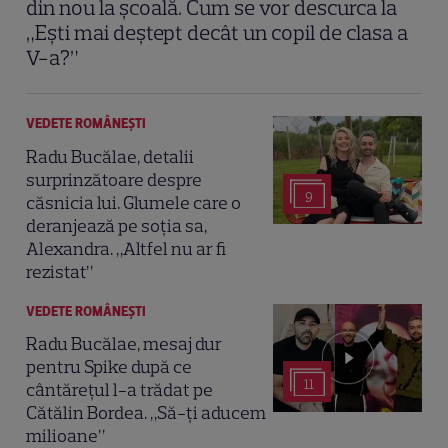
din nou la școală. Cum se vor descurca la
„Ești mai deștept decât un copil de clasa a
V-a?”
VEDETE ROMÂNEŞTI
Radu Bucălae, detalii
surprinzătoare despre
9
căsnicia lui. Glumele care o
deranjează pe soția sa,
Alexandra. „Altfel nu ar fi
rezistat”
VEDETE ROMÂNEŞTI
Radu Bucălae, mesaj dur
pentru Spike după ce
11
cântărețul l-a trădat pe
Cătălin Bordea. „Să-ți aducem
milioane”