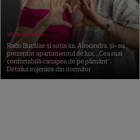
VEDETE ROMÂNEŞTI
Radu Bucălae și soția lui, Alexandra, și-au
prezentat apartamentul de lux: „Cea mai
confortabilă canapea de pe pământ”.
Detaliul ingenios din dormitor
14