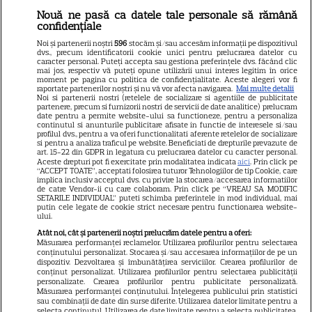
Nouă ne pasă ca datele tale personale să rămână
Libertatea
confidențiale
Libertatea pentru femei
Noi și partenerii noștri
596
stocăm și/sau accesăm informații pe dispozitivul
dvs., precum identificatorii cookie unici pentru prelucrarea datelor cu
GSP
caracter personal. Puteți accepta sau gestiona preferințele dvs. făcând clic
mai jos, respectiv vă puteți opune utilizării unui interes legitim în orice
Știri mondene
moment pe pagina cu politica de confidențialitate. Aceste alegeri vor fi
raportate partenerilor noștri și nu vă vor afecta navigarea.
Mai multe detalii
Noi si partenerii nostri (retelele de socializare si agentiile de publicitate
Avantaje
partenere, precum si furnizorii nostri de servicii de date analitice) prelucram
date pentru a permite website-ului sa functioneze, pentru a personaliza
Elle
continutul si anunturile publicitare afisate in functie de interesele si/sau
profilul dvs., pentru a va oferi functionalitati aferente retelelor de socializare
Unica
si pentru a analiza traficul pe website. Beneficiati de drepturile prevazute de
art. 15-22 din GDPR in legatura cu prelucrarea datelor cu caracter personal.
Retete practice
Aceste drepturi pot fi exercitate prin modalitatea indicata
aici
. Prin click pe
“ACCEPT TOATE”, acceptati folosirea tuturor Tehnologiilor de tip Cookie, care
implica inclusiv acceptul dvs. cu privire la stocarea/accesarea informatiilor
de catre Vendor-ii cu care colaboram. Prin click pe “VREAU SA MODIFIC
SETARILE INDIVIDUAL” puteti schimba preferintele in mod individual, mai
URMĂREȘTE-NE PE
putin cele legate de cookie strict necesare pentru functionarea website-
ului.
Atât noi, cât și partenerii noștri prelucrăm datele pentru a oferi:
Măsurarea performanței reclamelor. Utilizarea profilurilor pentru selectarea
conținutului personalizat. Stocarea și/sau accesarea informațiilor de pe un
dispozitiv. Dezvoltarea și îmbunătățirea serviciilor. Crearea profilurilor de
conținut personalizat. Utilizarea profilurilor pentru selectarea publicității
Copyright
2026
Ringier Romania – Toate Drepturile rezervate
personalizate. Crearea profilurilor pentru publicitate personalizată.
Măsurarea performanței conținutului. Înțelegerea publicului prin statistici
sau combinații de date din surse diferite. Utilizarea datelor limitate pentru a
selecta conținutul. Utilizarea de date limitate pentru a selecta publicitatea.