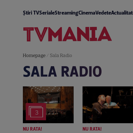
Știri TV
Seriale
Streaming
Cinema
Vedete
Actualita
Homepage
/
Sala Radio
SALA RADIO
3
NU RATA!
NU RATA!