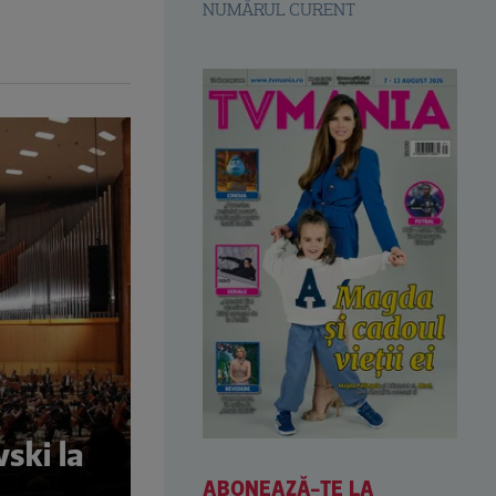
NUMĂRUL CURENT
ski la
ABONEAZĂ-TE LA