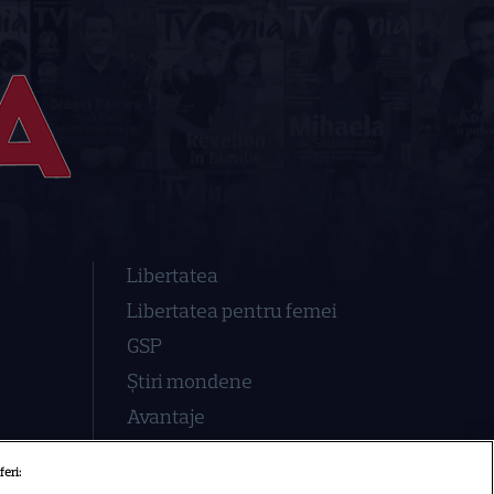
Libertatea
Libertatea pentru femei
GSP
Știri mondene
Avantaje
Elle
feri:
Unica