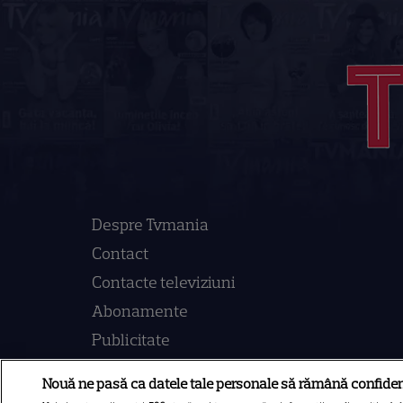
Despre Tvmania
Contact
Contacte televiziuni
Abonamente
Publicitate
Termeni și condiții
Nouă ne pasă ca datele tale personale să rămână confiden
Despre cookies