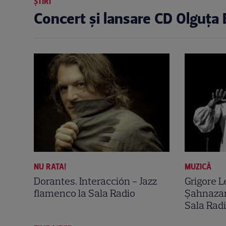
ȘTIRI
Concert și lansare CD Olguța 
NU RATA!
MUZICĂ
Dorantes. Interacción - Jazz
Grigore L
flamenco la Sala Radio
Șahnazari
Sala Rad