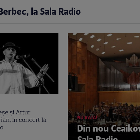
Berbec, la Sala Radio
eşe şi Artur
NU RATA!
an, în concert la
Din nou Ceaikov
io
Sala Radio