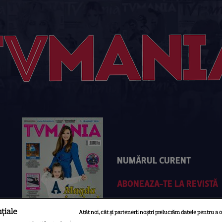
NUMĂRUL CURENT
ABONEAZA-TE LA REVISTĂ
țiale
Atât noi, cât și partenerii noștri prelucrăm datele pentru a o