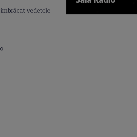
u îmbrăcat vedetele
io