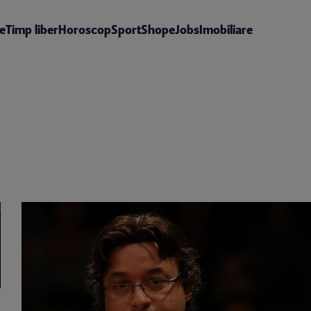
te
Timp liber
Horoscop
Sport
Shop
eJobs
Imobiliare