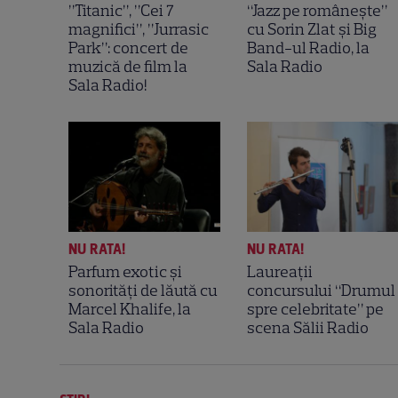
”Titanic”, ”Cei 7
“Jazz pe românește”
magnifici”, ”Jurrasic
cu Sorin Zlat și Big
Park”: concert de
Band-ul Radio, la
muzică de film la
Sala Radio
Sala Radio!
NU RATA!
NU RATA!
Parfum exotic și
Laureații
sonorități de lăută cu
concursului “Drumul
Marcel Khalife, la
spre celebritate” pe
Sala Radio
scena Sălii Radio