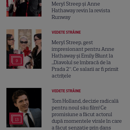
Meryl Streep și Anne
Hathaway revin la revista
Runway
VEDETE STRĂINE
Meryl Streep, gest
impresionant pentru Anne
Hathaway și Emily Blunt la
9
„Diavolul se îmbracă de la
Prada 2”. Ce salarii ar fi primit
actrițele
VEDETE STRĂINE
Tom Holland, decizie radicală
pentru noul său film! Ce
promisiune a făcut actorul
13
după momentele virale în care
a făcut senzație prin dans