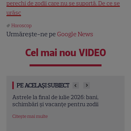
perechi de zodii care nu se suportă. De ce se
urăsc
Horoscop
Urmărește-ne pe
Google News
Cel mai nou VIDEO
PE ACELAȘI SUBIECT
Cristina Demetrescu, horoscop: Zodia
Augu
care începe un nou capitol după Luna
zodii
Nouă în Rac
oport
Citește mai multe
Citeș