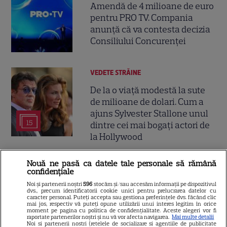
Amendă de 4 milioane de euro
pentru PRO TV. Compania
anunță că va contesta decizia
Consiliului Concurenței
VEDETE STRĂINE
De la o viață modestă la sute
de milioane de dolari. Cum a
ajuns Sylvester Stallone unul
15
dintre cei mai bogați actori de
la Hollywood
Nouă ne pasă ca datele tale personale să rămână
RECOMANDĂRI
confidențiale
„Vara iubirii” continuă la DIVA!
Noi și partenerii noștri
596
stocăm și/sau accesăm informații pe dispozitivul
dvs., precum identificatorii cookie unici pentru prelucrarea datelor cu
Filme romantice în premieră și
caracter personal. Puteți accepta sau gestiona preferințele dvs. făcând clic
povești de dragoste de văzut în
mai jos, respectiv vă puteți opune utilizării unui interes legitim în orice
moment pe pagina cu politica de confidențialitate. Aceste alegeri vor fi
5
august
raportate partenerilor noștri și nu vă vor afecta navigarea.
Mai multe detalii
Noi si partenerii nostri (retelele de socializare si agentiile de publicitate