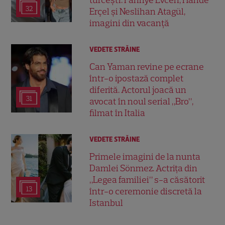
32
Erçel și Neslihan Atagül,
imagini din vacanță
VEDETE STRĂINE
Can Yaman revine pe ecrane
într-o ipostază complet
diferită. Actorul joacă un
31
avocat în noul serial „Bro”,
filmat în Italia
VEDETE STRĂINE
Primele imagini de la nunta
Damlei Sönmez. Actrița din
„Legea familiei” s-a căsătorit
13
într-o ceremonie discretă la
Istanbul