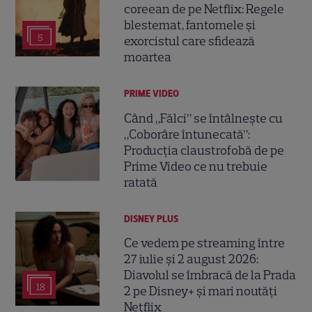
coreean de pe Netflix: Regele
blestemat, fantomele și
5
exorcistul care sfidează
moartea
PRIME VIDEO
Când „Fălci” se întâlnește cu
„Coborâre întunecată”:
Producția claustrofobă de pe
Prime Video ce nu trebuie
ratată
DISNEY PLUS
Ce vedem pe streaming între
27 iulie și 2 august 2026:
Diavolul se îmbracă de la Prada
18
2 pe Disney+ și mari noutăți
Netflix