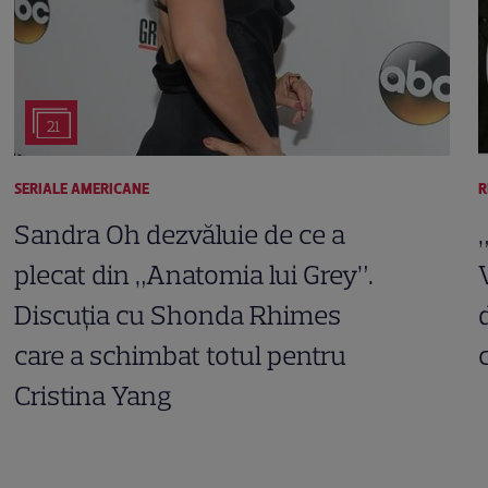
21
SERIALE AMERICANE
R
Sandra Oh dezvăluie de ce a
plecat din „Anatomia lui Grey”.
Discuția cu Shonda Rhimes
care a schimbat totul pentru
Cristina Yang