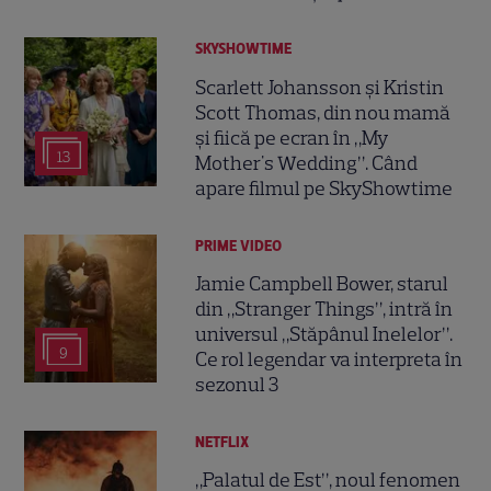
SKYSHOWTIME
Scarlett Johansson și Kristin
Scott Thomas, din nou mamă
și fiică pe ecran în „My
13
Mother's Wedding”. Când
apare filmul pe SkyShowtime
PRIME VIDEO
Jamie Campbell Bower, starul
din „Stranger Things”, intră în
universul „Stăpânul Inelelor”.
9
Ce rol legendar va interpreta în
sezonul 3
NETFLIX
„Palatul de Est”, noul fenomen