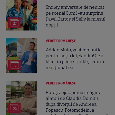
Smiley, aniversare de neuitat
pe scenă! Cum l-au surprins
Pavel Bartoș și Selly la miezul
27
nopții
VEDETE ROMÂNEŞTI
Adrian Mutu, gest romantic
pentru soția lui, Sandra! Ce a
făcut în plină stradă și cum a
12
reacționat ea
VEDETE ROMÂNEŞTI
Rareș Cojoc, prima imagine
alături de Claudia Dumitru
după divorțul de Andreea
22
Popescu. Fotomodelul a