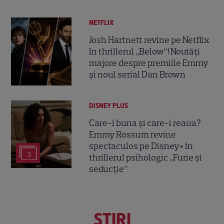
NETFLIX
Josh Hartnett revine pe Netflix
în thrillerul „Below”! Noutăți
majore despre premiile Emmy
și noul serial Dan Brown
DISNEY PLUS
Care-i buna și care-i reaua?
Emmy Rossum revine
spectaculos pe Disney+ în
3
thrillerul psihologic „Furie și
seducție”
ŞTIRI