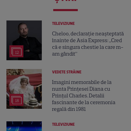
TELEVIZIUNE
Cheloo, declarație neașteptată
înainte de Asia Express: „Cred
că e singura chestie la care m-
12
am gândit”
VEDETE STRĂINE
Imagini memorabile de la
nunta Prințesei Diana cu
Prințul Charles. Detalii
18
fascinante de la ceremonia
regală din 1981
TELEVIZIUNE