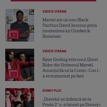
VEDETE STRĂINE
Marvel are un nou Black
Panther. David Jonsson preia
moștenirea lui Chadwick
3
Boseman
VEDETE STRĂINE
Ryan Gosling este noul Ghost
Rider din Universul Marvel.
Anunțul făcut la Comic-Con i-
7
a entuziasmat pe fani
DISNEY PLUS
„Diavolul se îmbracă de la
Prada 2” s-a lansat pe Disney+.