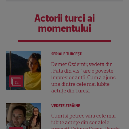
Actorii turci ai
momentului
SERIALE TURCEŞTI
Demet Özdemir, vedeta din
„Fata din vis”, are o poveste
impresionantă. Cum a ajuns
12
una dintre cele mai iubite
actrițe din Turcia
VEDETE STRĂINE
Cum își petrec vara cele mai
iubite actrițe din serialele
turcești. Fahriye Evcen, Hande