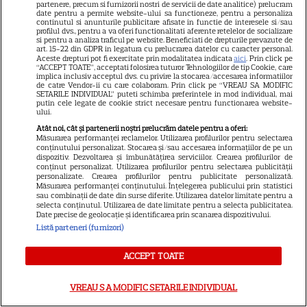
partenere, precum si furnizorii nostri de servicii de date analitice) prelucram
date pentru a permite website-ului sa functioneze, pentru a personaliza
continutul si anunturile publicitare afisate in functie de interesele si/sau
VEDETE ROMÂNEŞTI
profilul dvs., pentru a va oferi functionalitati aferente retelelor de socializare
si pentru a analiza traficul pe website. Beneficiati de drepturile prevazute de
art. 15-22 din GDPR in legatura cu prelucrarea datelor cu caracter personal.
Iulia Vântur, aniversare cu
Aceste drepturi pot fi exercitate prin modalitatea indicata
aici
. Prin click pe
peripeții la 46 de ani: „Camera
“ACCEPT TOATE”, acceptati folosirea tuturor Tehnologiilor de tip Cookie, care
implica inclusiv acceptul dvs. cu privire la stocarea/accesarea informatiilor
mea era plină de inimioare
de catre Vendor-ii cu care colaboram. Prin click pe “VREAU SA MODIFIC
SETARILE INDIVIDUAL” puteti schimba preferintele in mod individual, mai
30
roșii și cioburi de sticlă”
putin cele legate de cookie strict necesare pentru functionarea website-
ului.
Atât noi, cât și partenerii noștri prelucrăm datele pentru a oferi:
Măsurarea performanței reclamelor. Utilizarea profilurilor pentru selectarea
VEDETE ROMÂNEŞTI
conținutului personalizat. Stocarea și/sau accesarea informațiilor de pe un
dispozitiv. Dezvoltarea și îmbunătățirea serviciilor. Crearea profilurilor de
EXCLUSIV. Alexandra Tudor
conținut personalizat. Utilizarea profilurilor pentru selectarea publicității
personalizate. Crearea profilurilor pentru publicitate personalizată.
dezvăluie ce face fiica ei când
Măsurarea performanței conținutului. Înțelegerea publicului prin statistici
ajunge în redacția Antena 1 și
sau combinații de date din surse diferite. Utilizarea datelor limitate pentru a
selecta conținutul. Utilizarea de date limitate pentru a selecta publicitatea.
16
unde au plecat în vacanță
Date precise de geolocație și identificarea prin scanarea dispozitivului.
Listă parteneri (furnizori)
VEDETE ROMÂNEŞTI
ACCEPT TOATE
Amalia Enache, imagini
VREAU SA MODIFIC SETARILE INDIVIDUAL
spectaculoase din Veneția