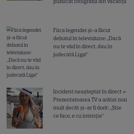
publicat fotografia din vacanță
Fiica legendei și-a făcut
debutul în televiziune: „Dacă
nu te văd în direct, dau în
judecată Liga!”
Incident neașteptat în direct »
Prezentatoarea TV a arătat mai
mult decât și-ar fi dorit: „Știe
ce face, e cu intenție”