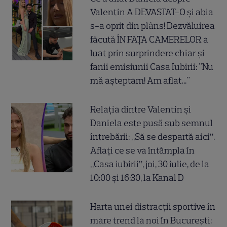
Valentin A DEVASTAT-O și abia
s-a oprit din plâns! Dezvăluirea
făcută ÎN FAȚA CAMERELOR a
luat prin surprindere chiar și
fanii emisiunii Casa Iubirii: "Nu
mă așteptam! Am aflat..."
Relația dintre Valentin și
Daniela este pusă sub semnul
întrebării: „Să se despartă aici”.
Aflați ce se va întâmpla în
„Casa iubirii”, joi, 30 iulie, de la
10:00 și 16:30, la Kanal D
Harta unei distracții sportive în
mare trend la noi în București: