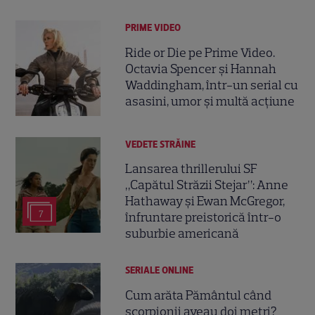
PRIME VIDEO
Ride or Die pe Prime Video.
Octavia Spencer și Hannah
Waddingham, într-un serial cu
asasini, umor și multă acțiune
VEDETE STRĂINE
Lansarea thrillerului SF
„Capătul Străzii Stejar”: Anne
Hathaway și Ewan McGregor,
7
înfruntare preistorică într-o
suburbie americană
SERIALE ONLINE
Cum arăta Pământul când
scorpionii aveau doi metri?