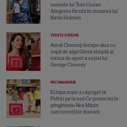
numele lui Tom Cruise.
Alegerea făcută în onoarea lui
Katie Holmes
VEDETE STRĂINE
Amal Clooney începe ziua cu
supă de alge! Dieta simplă și
rutina de sport a soției lui
17
George Clooney
RECOMANDĂRI
Echipa roșie a câștigat la
Poftiți pe la noi! Ce provocări le
pregătește Nea Mărin
3
concurenților diseară