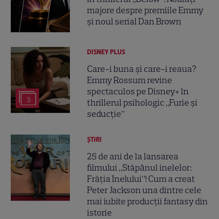
majore despre premiile Emmy
și noul serial Dan Brown
DISNEY PLUS
Care-i buna și care-i reaua?
Emmy Rossum revine
spectaculos pe Disney+ în
3
thrillerul psihologic „Furie și
seducție”
ȘTIRI
25 de ani de la lansarea
filmului „Stăpânul inelelor:
Frăția Inelului”! Cum a creat
Peter Jackson una dintre cele
mai iubite producții fantasy din
istorie