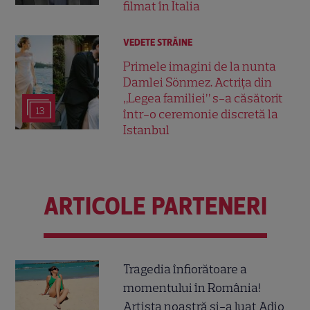
filmat în Italia
VEDETE STRĂINE
Primele imagini de la nunta
Damlei Sönmez. Actrița din
„Legea familiei” s-a căsătorit
13
într-o ceremonie discretă la
Istanbul
ARTICOLE PARTENERI
Tragedia înfiorătoare a
momentului în România!
Artista noastră și-a luat Adio