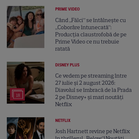
PRIME VIDEO
Când „Fălci” se întâlnește cu
„Coborâre întunecată”:
Producția claustrofobă de pe
Prime Video ce nu trebuie
ratată
DISNEY PLUS
Ce vedem pe streaming între
27 iulie și 2 august 2026:
Diavolul se îmbracă de la Prada
18
2 pe Disney+ și mari noutăți
Netflix
NETFLIX
Josh Hartnett revine pe Netflix
în thrillerul „Below”! Noutăți