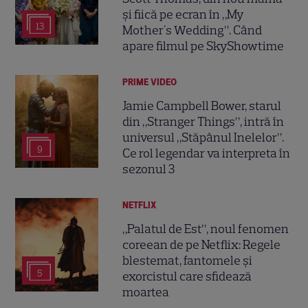
și fiică pe ecran în „My
13
Mother's Wedding”. Când
apare filmul pe SkyShowtime
PRIME VIDEO
Jamie Campbell Bower, starul
din „Stranger Things”, intră în
universul „Stăpânul Inelelor”.
9
Ce rol legendar va interpreta în
sezonul 3
NETFLIX
„Palatul de Est”, noul fenomen
coreean de pe Netflix: Regele
blestemat, fantomele și
5
exorcistul care sfidează
moartea