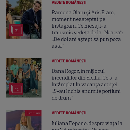
VEDETE ROMÂNEŞTI
Ramona Olaru și Aris Eram,
moment neașteptat pe
Instagram. Ce mesaj i-a
31
transmis vedeta de la „Neatza”:
„De doi ani aștept să pun poza
asta”
VEDETE ROMÂNEŞTI
Dana Rogoz, în mijlocul
incendiilor din Sicilia. Ce s-a
întâmplat în vacanța actriței:
12
„S-au închis anumite porțiuni
de drum”
VEDETE ROMÂNEŞTI
Exclusiv
Iuliana Pepene, despre viața la
ora 3 dimineața: „Nu este