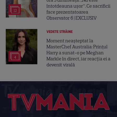
întotdeauna ușor”. Ce sacrificii
12
face prezentatoarea
Observator 6 | EXCLUSIV
VEDETE STRĂINE
Moment neașteptat la
MasterChef Australia: Prințul
Harry a sunat-o pe Meghan
4
Markle în direct, iar reacția ei a
devenit virală