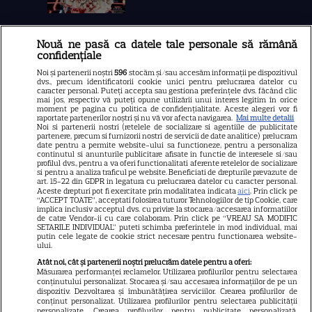
Nouă ne pasă ca datele tale personale să rămână
Libertatea
confidențiale
Libertatea pentru femei
Noi și partenerii noștri
596
stocăm și/sau accesăm informații pe dispozitivul
dvs., precum identificatorii cookie unici pentru prelucrarea datelor cu
GSP
caracter personal. Puteți accepta sau gestiona preferințele dvs. făcând clic
mai jos, respectiv vă puteți opune utilizării unui interes legitim în orice
Știri mondene
moment pe pagina cu politica de confidențialitate. Aceste alegeri vor fi
raportate partenerilor noștri și nu vă vor afecta navigarea.
Mai multe detalii
Noi si partenerii nostri (retelele de socializare si agentiile de publicitate
Avantaje
partenere, precum si furnizorii nostri de servicii de date analitice) prelucram
date pentru a permite website-ului sa functioneze, pentru a personaliza
Elle
continutul si anunturile publicitare afisate in functie de interesele si/sau
profilul dvs., pentru a va oferi functionalitati aferente retelelor de socializare
Unica
si pentru a analiza traficul pe website. Beneficiati de drepturile prevazute de
art. 15-22 din GDPR in legatura cu prelucrarea datelor cu caracter personal.
Retete practice
Aceste drepturi pot fi exercitate prin modalitatea indicata
aici
. Prin click pe
“ACCEPT TOATE”, acceptati folosirea tuturor Tehnologiilor de tip Cookie, care
implica inclusiv acceptul dvs. cu privire la stocarea/accesarea informatiilor
de catre Vendor-ii cu care colaboram. Prin click pe “VREAU SA MODIFIC
SETARILE INDIVIDUAL” puteti schimba preferintele in mod individual, mai
URMĂREȘTE-NE PE
putin cele legate de cookie strict necesare pentru functionarea website-
ului.
Atât noi, cât și partenerii noștri prelucrăm datele pentru a oferi:
Măsurarea performanței reclamelor. Utilizarea profilurilor pentru selectarea
conținutului personalizat. Stocarea și/sau accesarea informațiilor de pe un
dispozitiv. Dezvoltarea și îmbunătățirea serviciilor. Crearea profilurilor de
conținut personalizat. Utilizarea profilurilor pentru selectarea publicității
Copyright
2026
Ringier Romania – Toate Drepturile rezervate
personalizate. Crearea profilurilor pentru publicitate personalizată.