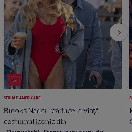
20
SERIALE AMERICANE
S
Brooks Nader readuce la viață
costumul iconic din