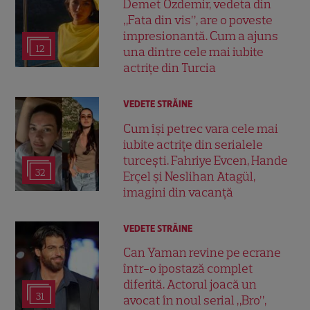
Demet Özdemir, vedeta din
„Fata din vis”, are o poveste
impresionantă. Cum a ajuns
12
una dintre cele mai iubite
actrițe din Turcia
VEDETE STRĂINE
Cum își petrec vara cele mai
iubite actrițe din serialele
turcești. Fahriye Evcen, Hande
32
Erçel și Neslihan Atagül,
imagini din vacanță
VEDETE STRĂINE
Can Yaman revine pe ecrane
într-o ipostază complet
diferită. Actorul joacă un
31
avocat în noul serial „Bro”,