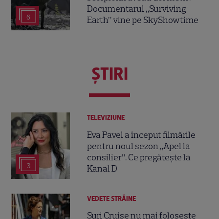
Documentarul „Surviving
6
Earth” vine pe SkyShowtime
ŞTIRI
TELEVIZIUNE
Eva Pavel a început filmările
pentru noul sezon „Apel la
consilier”. Ce pregătește la
3
Kanal D
VEDETE STRĂINE
Suri Cruise nu mai folosește