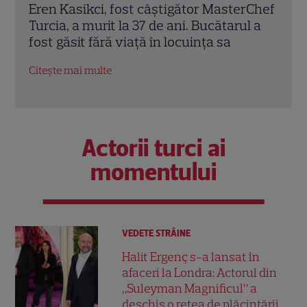
rChef
Trei cupluri revin la „Insula Iubirii –
Chel
l a
Reuniuni”. Ce se întâmplă când se
de A
întâlnesc din nou cu Radu Vâlcan
ches
Citește mai multe
Citeș
Actorii turci ai
momentului
VEDETE STRĂINE
Halit Ergenç s-a lansat în
afaceri la Londra: Actorul din
„Suleyman Magnificul” a
deschis o rețea de plăcintării