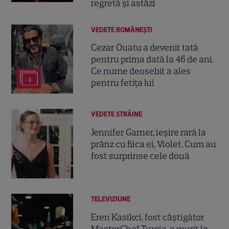
regretă și astăzi
VEDETE ROMÂNEŞTI
Cezar Ouatu a devenit tată
pentru prima dată la 46 de ani.
Ce nume deosebit a ales
4
pentru fetița lui
VEDETE STRĂINE
Jennifer Garner, ieșire rară la
prânz cu fiica ei, Violet. Cum au
fost surprinse cele două
TELEVIZIUNE
Eren Kasikci, fost câștigător
MasterChef Turcia, a murit la