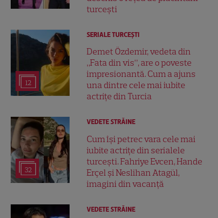
turcești
SERIALE TURCEŞTI
Demet Özdemir, vedeta din
„Fata din vis”, are o poveste
impresionantă. Cum a ajuns
12
una dintre cele mai iubite
actrițe din Turcia
VEDETE STRĂINE
Cum își petrec vara cele mai
iubite actrițe din serialele
turcești. Fahriye Evcen, Hande
32
Erçel și Neslihan Atagül,
imagini din vacanță
VEDETE STRĂINE