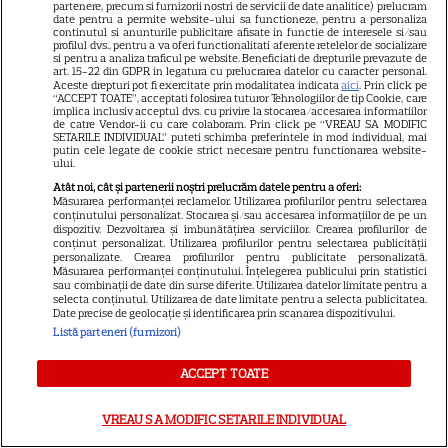
Eli Roth revine cu „Omul cu
partenere, precum si furnizorii nostri de servicii de date analitice) prelucram
date pentru a permite website-ului sa functioneze, pentru a personaliza
înghețata mortală”. Filmul
continutul si anunturile publicitare afisate in functie de interesele si/sau
profilul dvs., pentru a va oferi functionalitati aferente retelelor de socializare
horror în care copiii devin
si pentru a analiza traficul pe website. Beneficiati de drepturile prevazute de
5
art. 15-22 din GDPR in legatura cu prelucrarea datelor cu caracter personal.
criminali după ce mănâncă
Aceste drepturi pot fi exercitate prin modalitatea indicata
aici
. Prin click pe
înghețată
“ACCEPT TOATE”, acceptati folosirea tuturor Tehnologiilor de tip Cookie, care
implica inclusiv acceptul dvs. cu privire la stocarea/accesarea informatiilor
de catre Vendor-ii cu care colaboram. Prin click pe “VREAU SA MODIFIC
SETARILE INDIVIDUAL” puteti schimba preferintele in mod individual, mai
VEDETE STRĂINE
putin cele legate de cookie strict necesare pentru functionarea website-
ului.
„Povestea peștelui posac”,
Atât noi, cât și partenerii noștri prelucrăm datele pentru a oferi:
Măsurarea performanței reclamelor. Utilizarea profilurilor pentru selectarea
aventura animată inspirată
conținutului personalizat. Stocarea și/sau accesarea informațiilor de pe un
dintr-un bestseller The New
dispozitiv. Dezvoltarea și îmbunătățirea serviciilor. Crearea profilurilor de
conținut personalizat. Utilizarea profilurilor pentru selectarea publicității
11
York Times, ajunge în
personalizate. Crearea profilurilor pentru publicitate personalizată.
Măsurarea performanței conținutului. Înțelegerea publicului prin statistici
cinematografe pe 7 august
sau combinații de date din surse diferite. Utilizarea datelor limitate pentru a
selecta conținutul. Utilizarea de date limitate pentru a selecta publicitatea.
Date precise de geolocație și identificarea prin scanarea dispozitivului.
NETFLIX
Listă parteneri (furnizori)
Noutăți Netflix în august 2026:
ACCEPT TOATE
Robert De Niro, „Nosferatu” și
noile sezoane din „Outer
VREAU SA MODIFIC SETARILE INDIVIDUAL
16
Banks” și „Un veac de