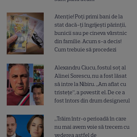
Atenție! Poți primi bani de la
stat dacă-ți îngrijești părinții,
bunicii sau pe cineva vârstnic
din familie. Acum s-a decis!
Cum trebuie să procedezi
Alexandru Ciucu, fostul soț al
Alinei Sorescu, nu a fost lăsat
să intre la Nibiru. „Am aflat cu
tristețe”, a povestit el. De ce a
fost întors din drum designerul
„Trăim într-o perioadă în care
nu mai avem voie să trecem cu
vederea astfel de