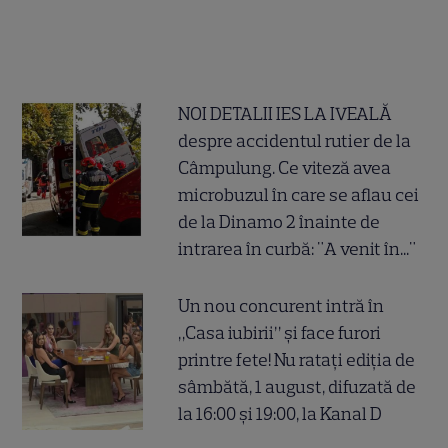
NOI DETALII IES LA IVEALĂ
despre accidentul rutier de la
Câmpulung. Ce viteză avea
microbuzul în care se aflau cei
de la Dinamo 2 înainte de
intrarea în curbă: "A venit în..."
Un nou concurent intră în
„Casa iubirii” și face furori
printre fete! Nu ratați ediția de
sâmbătă, 1 august, difuzată de
la 16:00 și 19:00, la Kanal D