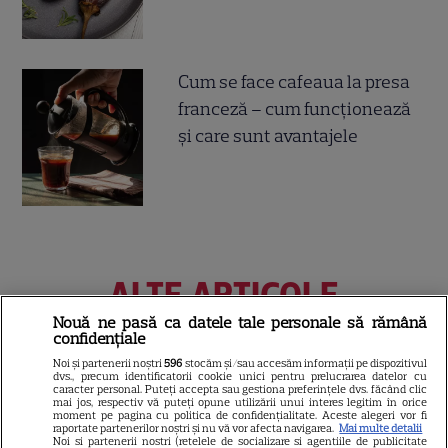
Cum se face cafeaua la presa
franceză – cum funcționează
și care sunt avantajele
ALTE ARTICOLE
INTERESANTE
Nouă ne pasă ca datele tale personale să rămână
confidențiale
Noi și partenerii noștri
596
stocăm și/sau accesăm informații pe dispozitivul
dvs., precum identificatorii cookie unici pentru prelucrarea datelor cu
caracter personal. Puteți accepta sau gestiona preferințele dvs. făcând clic
mai jos, respectiv vă puteți opune utilizării unui interes legitim în orice
moment pe pagina cu politica de confidențialitate. Aceste alegeri vor fi
CINEMA
raportate partenerilor noștri și nu vă vor afecta navigarea.
Mai multe detalii
Noi si partenerii nostri (retelele de socializare si agentiile de publicitate