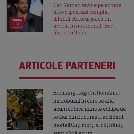
Can Yaman revine pe ecrane
într-o ipostază complet
diferită. Actorul joacă un
31
avocat în noul serial „Bro”,
filmat în Italia
ARTICOLE PARTENERI
Breaking tragic în România:
microbuzul în care se afla
acum câteva minute echipa de
fotbal din București, accident
mortal! Câți morți și câți răniți
sunt până acum