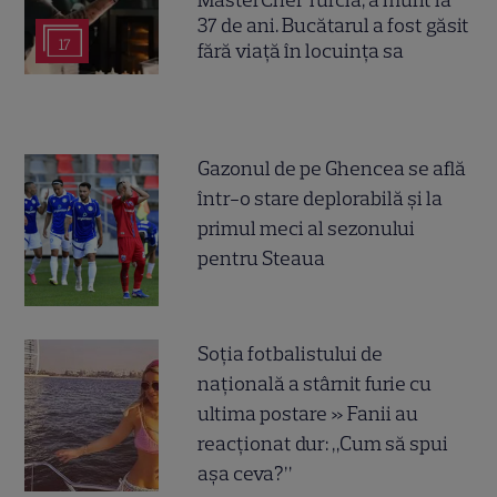
37 de ani. Bucătarul a fost găsit
17
fără viață în locuința sa
Gazonul de pe Ghencea se află
într-o stare deplorabilă și la
primul meci al sezonului
pentru Steaua
Soția fotbalistului de
națională a stârnit furie cu
ultima postare » Fanii au
reacționat dur: „Cum să spui
așa ceva?”