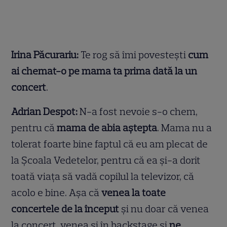
Irina Păcurariu:
Te rog să îmi povestești
cum
ai chemat-o pe mama ta prima dată la un
concert
.
Adrian Despot:
N-a fost nevoie s-o chem,
pentru că
mama de abia aștepta
. Mama nu a
tolerat foarte bine faptul că eu am plecat de
la Școala Vedetelor, pentru că ea și-a dorit
toată viața să vadă copilul la televizor, că
acolo e bine. Așa că
venea la toate
concertele de la început
și nu doar că venea
la concert, venea și în backstage și
ne