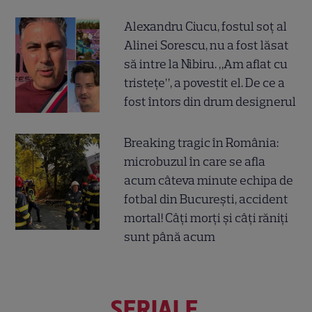
Alexandru Ciucu, fostul soț al
Alinei Sorescu, nu a fost lăsat
să intre la Nibiru. „Am aflat cu
tristețe”, a povestit el. De ce a
fost întors din drum designerul
Breaking tragic în România:
microbuzul în care se afla
acum câteva minute echipa de
fotbal din București, accident
mortal! Câți morți și câți răniți
sunt până acum
SERIALE