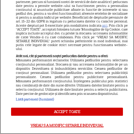
blestemat, fantomele și
partenere, precum si furnizorii nostri de servicii de date analitice) prelucram
date pentru a permite website-ului sa functioneze, pentru a personaliza
5
exorcistul care sfidează
continutul si anunturile publicitare afisate in functie de interesele si/sau
profilul dvs., pentru a va oferi functionalitati aferente retelelor de socializare
moartea
si pentru a analiza traficul pe website. Beneficiati de drepturile prevazute de
art. 15-22 din GDPR in legatura cu prelucrarea datelor cu caracter personal.
Aceste drepturi pot fi exercitate prin modalitatea indicata
aici
. Prin click pe
“ACCEPT TOATE”, acceptati folosirea tuturor Tehnologiilor de tip Cookie, care
PRIME VIDEO
implica inclusiv acceptul dvs. cu privire la stocarea/accesarea informatiilor
de catre Vendor-ii cu care colaboram. Prin click pe “VREAU SA MODIFIC
Când „Fălci” se întâlnește cu
SETARILE INDIVIDUAL” puteti schimba preferintele in mod individual, mai
putin cele legate de cookie strict necesare pentru functionarea website-
„Coborâre întunecată”:
ului.
Producția claustrofobă de pe
Atât noi, cât și partenerii noștri prelucrăm datele pentru a oferi:
Măsurarea performanței reclamelor. Utilizarea profilurilor pentru selectarea
Prime Video ce nu trebuie
conținutului personalizat. Stocarea și/sau accesarea informațiilor de pe un
ratată
dispozitiv. Dezvoltarea și îmbunătățirea serviciilor. Crearea profilurilor de
conținut personalizat. Utilizarea profilurilor pentru selectarea publicității
personalizate. Crearea profilurilor pentru publicitate personalizată.
Măsurarea performanței conținutului. Înțelegerea publicului prin statistici
DISNEY PLUS
sau combinații de date din surse diferite. Utilizarea datelor limitate pentru a
selecta conținutul. Utilizarea de date limitate pentru a selecta publicitatea.
Date precise de geolocație și identificarea prin scanarea dispozitivului.
Ce vedem pe streaming între
Listă parteneri (furnizori)
27 iulie și 2 august 2026:
Diavolul se îmbracă de la Prada
ACCEPT TOATE
18
2 pe Disney+ și mari noutăți
Netflix
VREAU SA MODIFIC SETARILE INDIVIDUAL