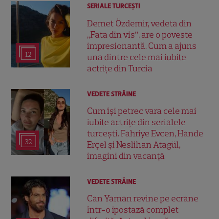
SERIALE TURCEŞTI
Demet Özdemir, vedeta din
„Fata din vis”, are o poveste
impresionantă. Cum a ajuns
12
una dintre cele mai iubite
actrițe din Turcia
VEDETE STRĂINE
Cum își petrec vara cele mai
iubite actrițe din serialele
turcești. Fahriye Evcen, Hande
32
Erçel și Neslihan Atagül,
imagini din vacanță
VEDETE STRĂINE
Can Yaman revine pe ecrane
într-o ipostază complet