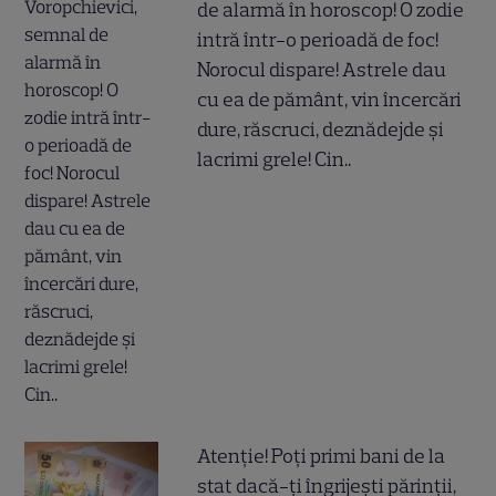
de alarmă în horoscop! O zodie
intră într-o perioadă de foc!
Norocul dispare! Astrele dau
cu ea de pământ, vin încercări
dure, răscruci, deznădejde și
lacrimi grele! Cin..
Atenție! Poți primi bani de la
stat dacă-ți îngrijești părinții,