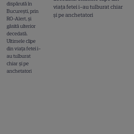
viața fetei i-au tulburat chiar
și pe anchetatori