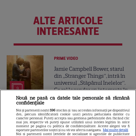
ALTE ARTICOLE
INTERESANTE
PRIME VIDEO
Jamie Campbell Bower, starul
din „Stranger Things”, intră în
universul „Stăpânul Inelelor”.
9
Ce rol legendar va interpreta în
sezonul 3
Nouă ne pasă ca datele tale personale să rămână
confidențiale
Noi și partenerii noștri
596
stocăm și/sau accesăm informații pe dispozitivul
NETFLIX
dvs., precum identificatorii cookie unici pentru prelucrarea datelor cu
caracter personal. Puteți accepta sau gestiona preferințele dvs. făcând clic
mai jos, respectiv vă puteți opune utilizării unui interes legitim în orice
„Palatul de Est”, noul fenomen
moment pe pagina cu politica de confidențialitate. Aceste alegeri vor fi
coreean de pe Netflix: Regele
raportate partenerilor noștri și nu vă vor afecta navigarea.
Mai multe detalii
Noi si partenerii nostri (retelele de socializare si agentiile de publicitate