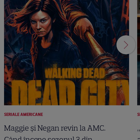
SERIALE AMERICANE
S
Maggie și Negan revin la AMC.
Când începe sezonul 3 din