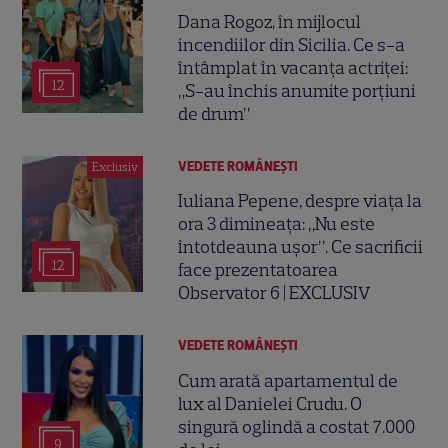
Dana Rogoz, în mijlocul
incendiilor din Sicilia. Ce s-a
întâmplat în vacanța actriței:
12
„S-au închis anumite porțiuni
de drum”
VEDETE ROMÂNEŞTI
Exclusiv
Iuliana Pepene, despre viața la
ora 3 dimineața: „Nu este
întotdeauna ușor”. Ce sacrificii
12
face prezentatoarea
Observator 6 | EXCLUSIV
VEDETE ROMÂNEŞTI
Cum arată apartamentul de
lux al Danielei Crudu. O
singură oglindă a costat 7.000
9