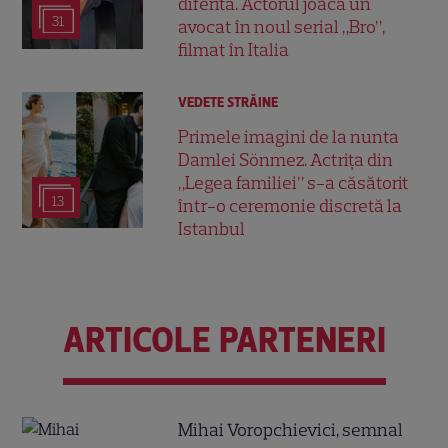
diferită. Actorul joacă un
31
avocat în noul serial „Bro”,
filmat în Italia
VEDETE STRĂINE
Primele imagini de la nunta
Damlei Sönmez. Actrița din
„Legea familiei” s-a căsătorit
13
într-o ceremonie discretă la
Istanbul
ARTICOLE PARTENERI
Mihai Voropchievici, semnal