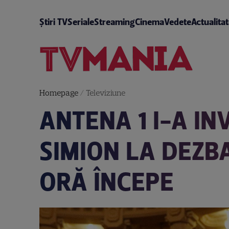
Știri TV
Seriale
Streaming
Cinema
Vedete
Actualita
Homepage
/
Televiziune
ANTENA 1 I-A IN
SIMION LA DEZB
ORĂ ÎNCEPE