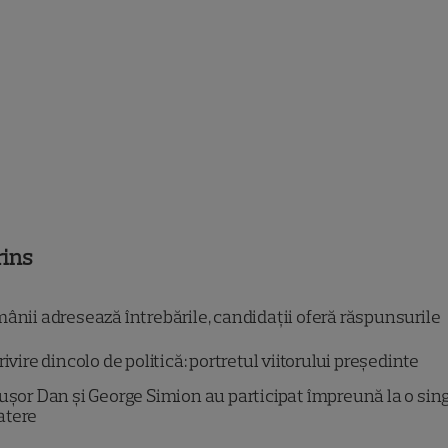
rins
ânii adresează întrebările, candidații oferă răspunsurile
rivire dincolo de politică: portretul viitorului președinte
ușor Dan și George Simion au participat împreună la o sin
atere