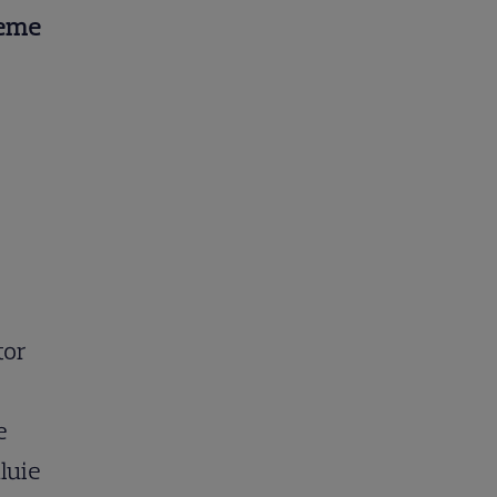
teme
tor
e
luie