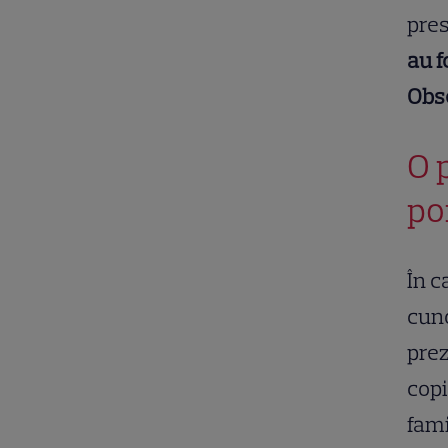
pres
au f
Obse
O p
po
În c
cuno
prez
copi
fami