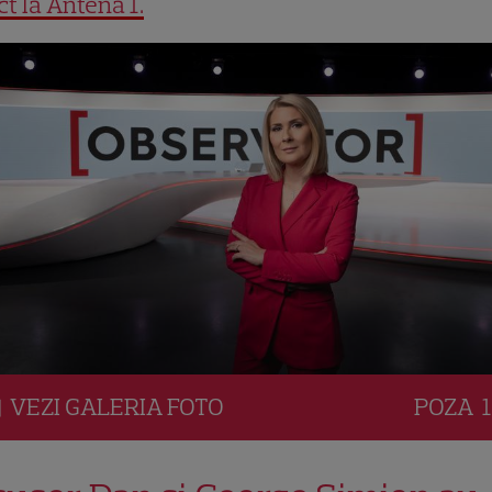
ct la Antena 1.
VEZI
GALERIA
FOTO
POZA
1