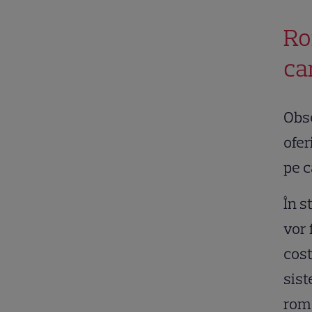
Ro
ca
Obse
ofer
pe c
În s
vor 
cost
sist
româ