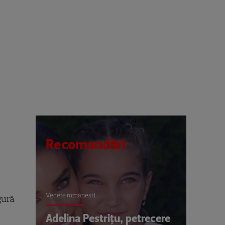
Recomandări
Vedete româneşti
gură
Adelina Pestrițu, petrecere