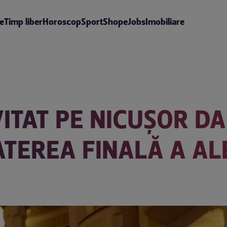
te
Timp liber
Horoscop
Sport
Shop
eJobs
Imobiliare
VITAT PE NICUȘOR D
ATEREA FINALĂ A AL