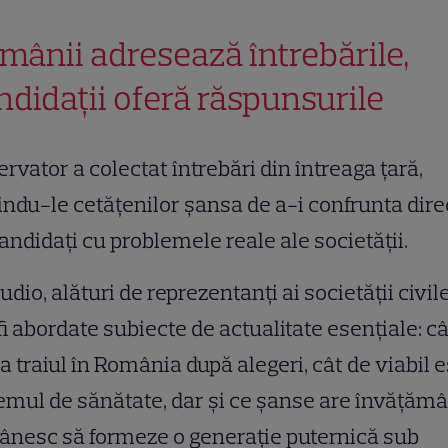
mânii adresează întrebările,
ndidații oferă răspunsurile
rvator a colectat întrebări din întreaga țară,
indu-le cetățenilor șansa de a-i confrunta dire
andidați cu problemele reale ale societății.
tudio, alături de reprezentanți ai societății civile
fi abordate subiecte de actualitate esențiale: c
a traiul în România după alegeri, cât de viabil 
emul de sănătate, dar și ce șanse are învățămâ
nesc să formeze o generație puternică sub