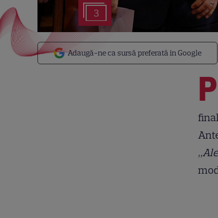
3
Adaugă-ne ca sursă preferată în Google
P
fina
Ante
„Ale
mod