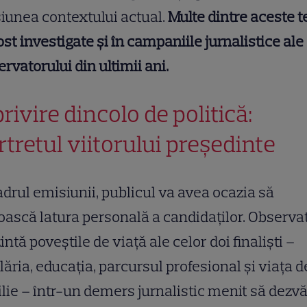
iunea contextului actual.
Multe dintre aceste 
ost investigate și în campaniile jurnalistice ale
rvatorului din ultimii ani.
rivire dincolo de politică:
rtretul viitorului președinte
adrul emisiunii, publicul va avea ocazia să
ască latura personală a candidaților. Observa
intă poveștile de viață ale celor doi finaliști –
lăria, educația, parcursul profesional și viața d
lie – într-un demers jurnalistic menit să dezvă