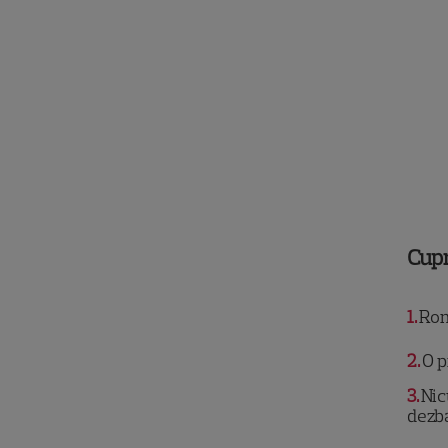
Cup
1
Rom
2
O p
3
Nic
dezb