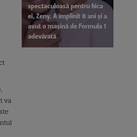
spectaculoasă pentru fiica
ei, Zeny. A împlinit 8 ani și a
avut o mașină de Formula 1
adevărată
ct
,
ât va
este
ntul