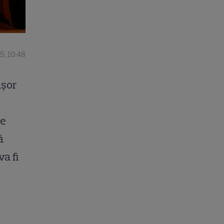
5, 10:48
ușor
de
ă
 va fi